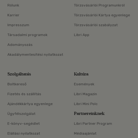
Rólunk
Törzsvásárlói Programunkról
Karrier
Törzsvásárlói Kártya egyenlege
Impresszum
Törzsvásárlói szabályzat
Társadalmi programok
Libri App
Adományozás
Akadálymentesítési nyilatkozat
Szolgáltatás
Kultúra
Boltkereső
Események
Fizetés és szállítás
Libri Magazin
Ajándékkártya egyenlege
Libri Mini Polc
Partnereinknek
Ügyfélszolgálat
E-könyv-segédlet
Libri Partner Program
Elállási nyilatkozat
Médiaajánlat