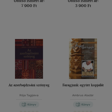
Utolsó ismert ár:
Utolsó ismert ár:
7 900 Ft
3 900 Ft
Az azerbajdzsáni szőnyeg
Faragjunk együtt kopjafát
Röja Tagijeva
Ambrus Aladár
Könyv
Könyv