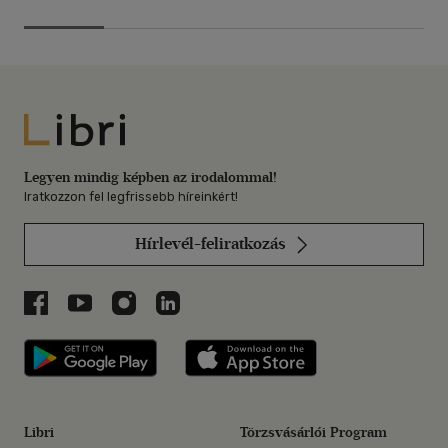
Libri
Legyen mindig képben az irodalommal!
Iratkozzon fel legfrissebb híreinkért!
Hírlevél-feliratkozás
Libri a Facebookon
Libri a Youtube-on
Libri az Instagramon
Libri a LinkedInen
Libri applikáció Szerezd meg: Google P
Libri applikáció 
Libri
Törzsvásárlói Program