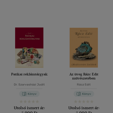
Patikai reklámtárgyak
Az üveg Rázc Edit
művészetében
Dr. Szarvasházi Judit
Rácz Edit
Könyv
Könyv
Utolsó ismert ár:
Utolsó ismert ár:
5 900 Ft
5 900 Ft