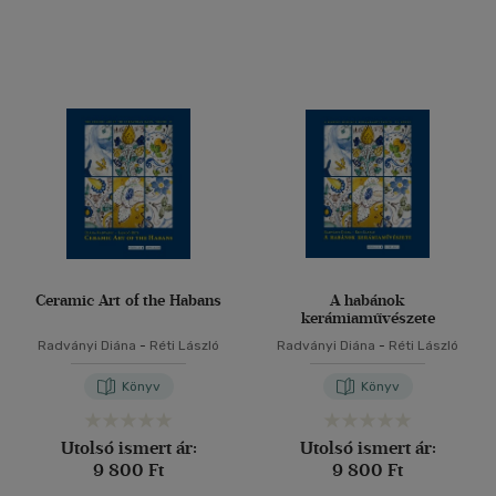
Ceramic Art of the Habans
A habánok
kerámiaművészete
Radványi Diána
-
Réti László
Radványi Diána
-
Réti László
Könyv
Könyv
Utolsó ismert ár:
Utolsó ismert ár:
9 800 Ft
9 800 Ft