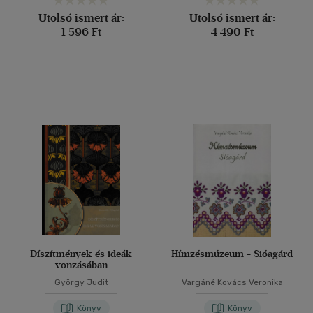
Utolsó ismert ár:
Utolsó ismert ár:
1 596 Ft
4 490 Ft
Díszítmények és ideák
Hímzésmúzeum - Sióagárd
vonzásában
György Judit
Vargáné Kovács Veronika
Könyv
Könyv