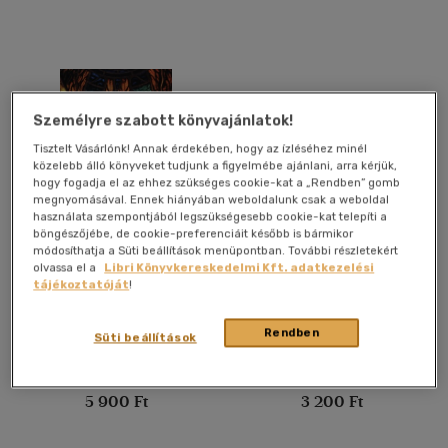
több nyelv megjelenítése
Vélemény szerint
(2)
Személyre szabott könyvajánlatok!
(4)
Tisztelt Vásárlónk! Annak érdekében, hogy az ízléséhez minél
közelebb álló könyveket tudjunk a figyelmébe ajánlani, arra kérjük,
(2)
hogy fogadja el az ehhez szükséges cookie-kat a „Rendben” gomb
(3485)
megnyomásával. Ennek hiányában weboldalunk csak a weboldal
használata szempontjából legszükségesebb cookie-kat telepíti a
böngészőjébe, de cookie-preferenciáit később is bármikor
Az építészeti üvegek
A Csángó Néprajzi
módosíthatja a Süti beállítások menüpontban. További részletekért
iparművészeti értékei
Múzeum kandallócsempe
olvassa el a
Libri Könyvkereskedelmi Kft. adatkezelési
Alkalmaz
gyűjteménye
tájékoztatóját
!
Mester Éva
Kinda István
-
Pozsony Ferenc
Könyv
Könyv
Rendben
Süti beállítások
Utolsó ismert ár:
Utolsó ismert ár:
5 900 Ft
3 200 Ft