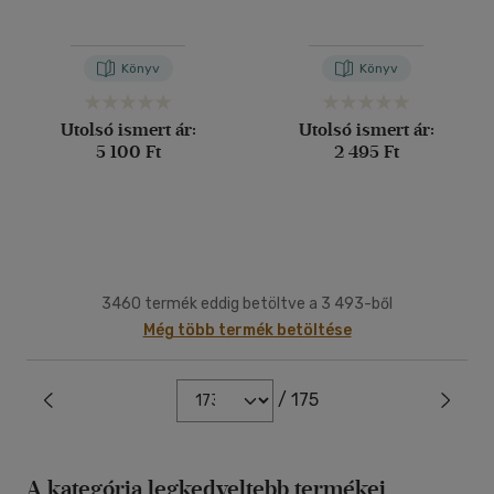
Könyv
Könyv
Utolsó ismert ár:
Utolsó ismert ár:
5 100 Ft
2 495 Ft
3460 termék eddig betöltve a 3 493-ből
Még több termék betöltése
/ 175
A kategória legkedveltebb termékei