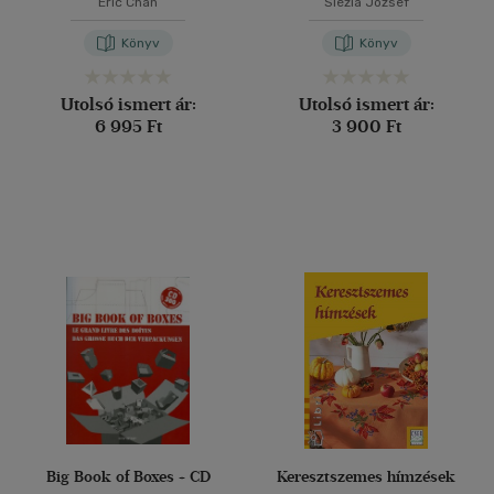
Eric Chan
Slézia József
Könyv
Könyv
Utolsó ismert ár:
Utolsó ismert ár:
6 995 Ft
3 900 Ft
Big Book of Boxes + CD
Keresztszemes hímzések