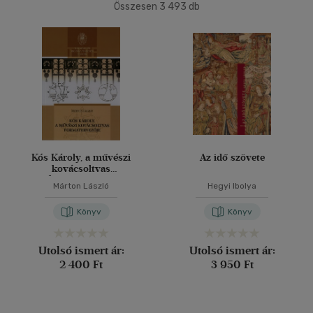
(1222)
Összesen
3 493
db
40 db / oldal
Korosztály szerint
Felnőtt
(203)
Alkalmaz
Nyelv szerint
Magyar
(152)
Kós Károly, a művészi
Az idő szövete
Angol
(22)
kovácsoltvas
formatervezője
Angol - német - francia -
Márton László
Hegyi Ibolya
olasz
(1)
Könyv
Könyv
Francia
(2)
Japán
(1)
Utolsó ismert ár:
Utolsó ismert ár:
Német
(15)
2 400 Ft
3 950 Ft
Olasz - angol
(1)
Orosz - angol
(2)