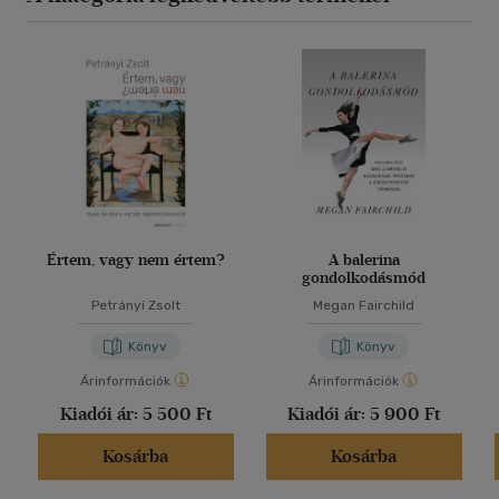
Értem, vagy nem értem?
A balerina
gondolkodásmód
Petrányi Zsolt
Megan Fairchild
Könyv
Könyv
Árinformációk
Árinformációk
Kiadói ár:
5 500 Ft
Kiadói ár:
5 900 Ft
Kosárba
Kosárba