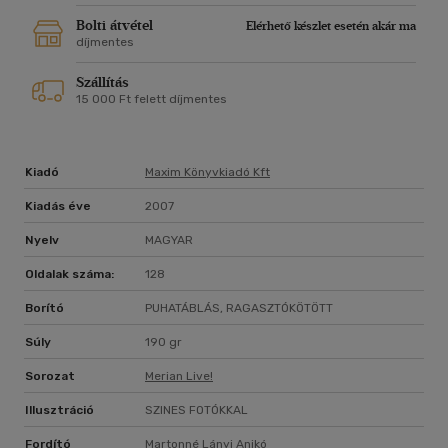
Bolti átvétel
Elérhető készlet esetén akár ma
díjmentes
Szállítás
15 000 Ft felett díjmentes
Kiadó
Maxim Könyvkiadó Kft
Kiadás éve
2007
Nyelv
MAGYAR
Oldalak száma:
128
Borító
PUHATÁBLÁS, RAGASZTÓKÖTÖTT
Súly
190 gr
Sorozat
Merian Live!
Illusztráció
SZINES FOTÓKKAL
Fordító
Martonné Lányi Anikó