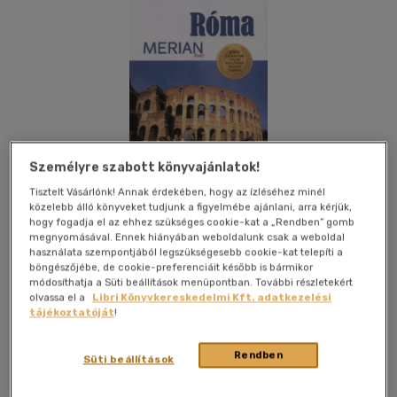
Személyre szabott könyvajánlatok!
Tisztelt Vásárlónk! Annak érdekében, hogy az ízléséhez minél
közelebb álló könyveket tudjunk a figyelmébe ajánlani, arra kérjük,
hogy fogadja el az ehhez szükséges cookie-kat a „Rendben” gomb
megnyomásával. Ennek hiányában weboldalunk csak a weboldal
használata szempontjából legszükségesebb cookie-kat telepíti a
böngészőjébe, de cookie-preferenciáit később is bármikor
módosíthatja a Süti beállítások menüpontban. További részletekért
olvassa el a
Libri Könyvkereskedelmi Kft. adatkezelési
Kívánságlistához adom
Megosztom
tájékoztatóját
!
Rendben
Süti beállítások
Maxim Könyvkiadó Kft
|
2007
|
magyar nyelvű
|
puhatáblás,
ragasztókötött
|
128 oldal