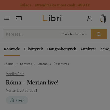
Kulacs / strandtáska most csak 1499 Ft!
Törzsvásárlói Kártya adatai
Részletes keresés
Könyvek
E-könyvek
Hangoskönyvek
Antikvár
Zene,
Főoldal
Könyvek
Utazás
Útikönyvek
Monika Pelz
Róma
- Merian live!
Merian Live! sorozat
Könyv