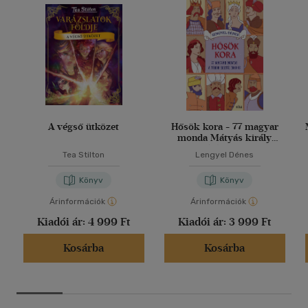
A végső ütközet
Hősök kora - 77 magyar
monda Mátyás király
korától 1848-ig
Tea Stilton
Lengyel Dénes
Könyv
Könyv
Árinformációk
Árinformációk
Kiadói ár:
4 999 Ft
Kiadói ár:
3 999 Ft
Kosárba
Kosárba