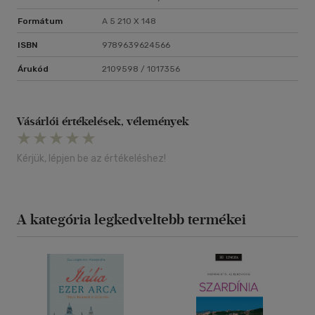
Formátum
A 5 210 X 148
ISBN
9789639624566
Árukód
2109598 / 1017356
Vásárlói értékelések, vélemények
Kérjük, lépjen be az értékeléshez!
A kategória legkedveltebb termékei