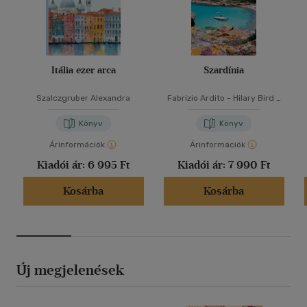
Itália ezer arca
Szardínia
Szalczgruber Alexandra
Fabrizio Ardito
-
Hilary Bird
-
Stephanie Smith
-
Lisa
Voormei
Könyv
Könyv
Árinformációk
Árinformációk
Kiadói ár:
6 995 Ft
Kiadói ár:
7 990 Ft
Kosárba
Kosárba
Új megjelenések