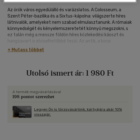
Az örök város egyedülálló és varázslatos. A Colosseum, a
Szent Péter-bazilika és a Sixtus-kápolna: világszerte híres
látnivalók, amelyeket nem szabad elmulasztanunk. A rómaiak
könnyedségét és kényelemszeretetét könnyű megszokni, s
ez talán még a messze földön híres közlekedési káoszt és
hangzavart is elviselhetőbbé teszi. Az antik, a korai
keresztény és a barokk művészet nyomai mind a mai napig
+ Mutass többet
felfedezhetők az utcaképben, ugyanakkor a jelenkor "dolce
vita" érzése is rányomja a bélyegét a városra.
Utolsó ismert ár:
1 980 Ft
A termék megvásárlásával
198 pontot szerezhet
Legyen Ön is törzsvásárlónk, kártyájára akár 10%
visszajár.