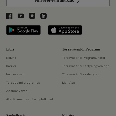
Hírlevél-feliratkozás
Libri a Facebookon
Libri a Youtube-on
Libri az Instagramon
Libri a LinkedInen
Libri applikáció Szerezd meg: Google P
Libri applikáció 
Libri
Törzsvásárlói Program
Rólunk
Törzsvásárlói Programunkról
Karrier
Törzsvásárlói Kártya egyenlege
Impresszum
Törzsvásárlói szabályzat
Társadalmi programok
Libri App
Adományozás
Akadálymentesítési nyilatkozat
Szolgáltatás
Kultúra