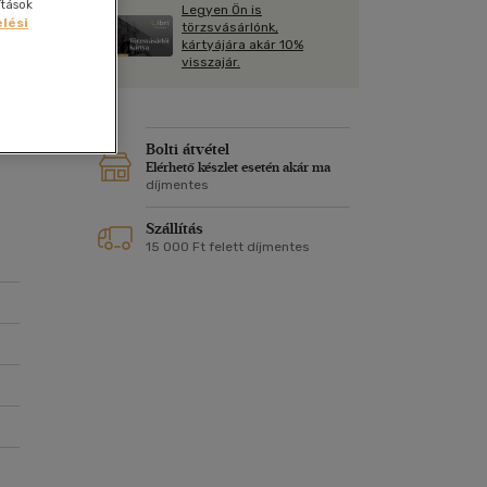
Kártya
ítások
Legyen Ön is
Vallás, mitológia
lési
m
törzsvásárlónk,
Képeslap
kártyájára akár 10%
és Természet
visszajár.
yv
Naptár
k
Papír, írószer
ok
Bolti átvétel
Elérhető készlet esetén akár ma
díjmentes
Szállítás
15 000 Ft felett díjmentes