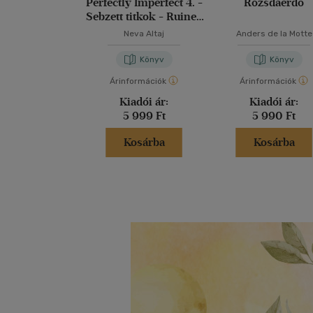
Perfectly Imperfect 4. -
Rozsdaerdő
Sebzett titkok - Ruined
secrets
Neva Altaj
Anders de la Motte
Könyv
Könyv
Árinformációk
Árinformációk
Kiadói ár:
Kiadói ár:
5 999 Ft
5 990 Ft
Kosárba
Kosárba