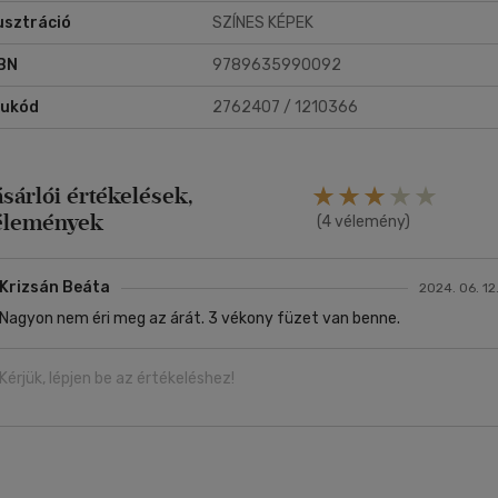
lusztráció
SZÍNES KÉPEK
BN
9789635990092
rukód
2762407 / 1210366
ásárlói értékelések,
élemények
(4 vélemény)
Krizsán Beáta
2024. 06. 12
Nagyon nem éri meg az árát. 3 vékony füzet van benne.
Kérjük, lépjen be az értékeléshez!