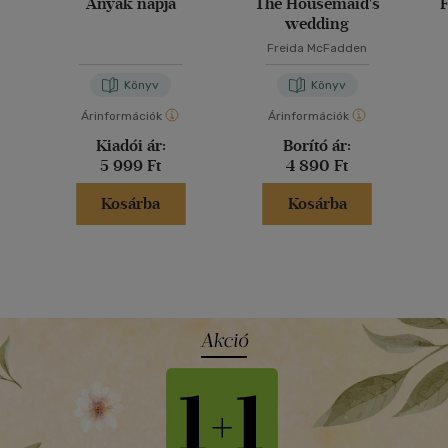
Anyák napja
The Housemaid's
F
wedding
Freida McFadden
Könyv
Könyv
Árinformációk
Árinformációk
Kiadói ár:
Borító ár:
5 999 Ft
4 890 Ft
Kosárba
Kosárba