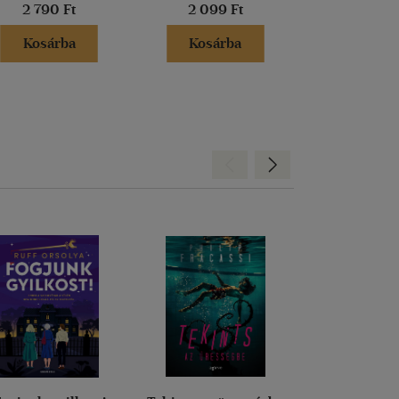
2 790 Ft
2 099 Ft
4 990 
Kosárba
Kosárba
Kosár
Hátra
Előre