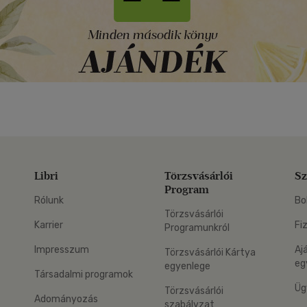
Libri
Törzsvásárlói
Sz
Program
Rólunk
Bo
Törzsvásárlói
Karrier
Fi
Programunkról
Impresszum
Aj
Törzsvásárlói Kártya
eg
egyenlege
Társadalmi programok
Üg
Törzsvásárlói
Adományozás
szabályzat