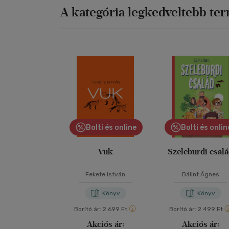
A kategória legkedveltebb te
Bolti és online
Bolti és onlin
Vuk
Szeleburdi csal
Fekete István
Bálint Ágnes
Könyv
Könyv
Borító ár:
2 699 Ft
Borító ár:
2 499 Ft
Akciós ár:
Akciós ár: