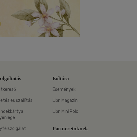
olgáltatás
Kultúra
ltkereső
Események
zetés és szállítás
Libri Magazin
ándékkártya
Libri Mini Polc
yenlege
Partnereinknek
yfélszolgálat