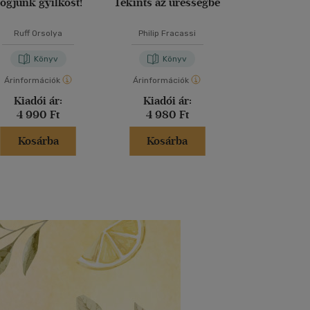
ogjunk gyilkost!
Tekints az ürességbe
Vidéki bűn
Ruff Orsolya
Philip Fracassi
Agatha Chr
Könyv
Könyv
Kön
Árinformációk
Árinformációk
Árinformáci
Kiadói ár:
Kiadói ár:
Kiadói 
4 990 Ft
4 980 Ft
5 999 
Kosárba
Kosárba
Kosár