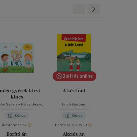
Hátra
Előre
Bolti és online
nden gyerek kicsi
A két Lotti
Rumin
kincs
kó Szilvia
-
Palya Bea
-
Erich Kästner
Berg Jud
Szabó T. Anna
Könyv
Könyv
Kön
Árinformációk
Borító ár:
2 999 Ft
Árinformáci
Borító ár:
Akciós ár:
Borító 