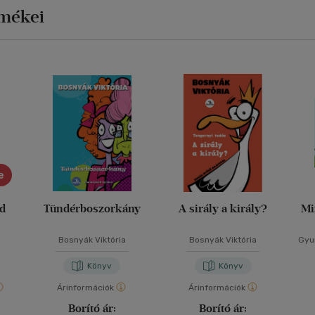
rmékei
e
ád
Tündérboszorkány
A sirály a király?
Mi
Bosnyák Viktória
Bosnyák Viktória
Gyur
Könyv
Könyv
Árinformációk
Árinformációk
Borító ár:
Borító ár: