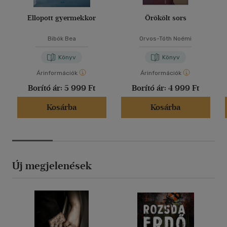
Ellopott gyermekkor
Örökölt sors
Bibók Bea
Orvos-Tóth Noémi
Könyv
Könyv
Árinformációk
Árinformációk
Borító ár:
5 999 Ft
Borító ár:
4 999 Ft
Kosárba
Kosárba
Új megjelenések