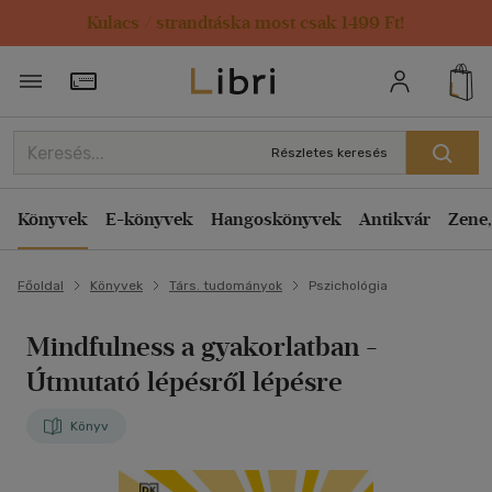
Kulacs / strandtáska most csak 1499 Ft!
Törzsvásárlói Kártya adatai
Részletes keresés
Könyvek
E-könyvek
Hangoskönyvek
Antikvár
Zene,
Főoldal
Könyvek
Társ. tudományok
Pszichológia
Mindfulness a gyakorlatban
-
Útmutató lépésről lépésre
Könyv