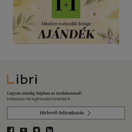
Libri
Legyen mindig képben az irodalommal!
Iratkozzon fel legfrissebb híreinkért!
Hírlevél-feliratkozás
Libri a Facebookon
Libri a Youtube-on
Libri az Instagramon
Libri a LinkedInen