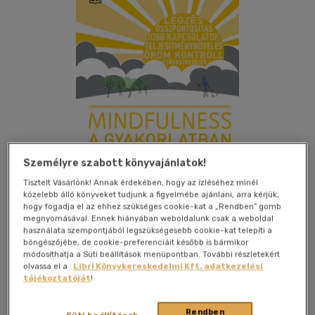
Személyre szabott könyvajánlatok!
Tisztelt Vásárlónk! Annak érdekében, hogy az ízléséhez minél
közelebb álló könyveket tudjunk a figyelmébe ajánlani, arra kérjük,
hogy fogadja el az ehhez szükséges cookie-kat a „Rendben” gomb
megnyomásával. Ennek hiányában weboldalunk csak a weboldal
Kívánságlistához adom
Megosztom
használata szempontjából legszükségesebb cookie-kat telepíti a
böngészőjébe, de cookie-preferenciáit később is bármikor
módosíthatja a Süti beállítások menüpontban. További részletekért
olvassa el a
Libri Könyvkereskedelmi Kft. adatkezelési
Libri Könyvkiadó Kft.
|
2025
|
magyar nyelvű
|
keménytábla
|
tájékoztatóját
!
224 oldal
Rendben