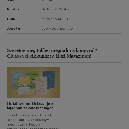
Fordító
Dr. Molnár Csaba
ISBN
9789636046507
Árukód
2791395 / 1230213
Szeretne még többet megtudni a könyvről?
Olvassa el cikkünket a Libri Magazinon!
Öt könyv, ami lelassítja a
fejedben zakatoló világot
Ha neked is nehezedre esik
lelassítani, ez az öt könyv
megmutatja, hogy a
mindfulness lehet fék és motor