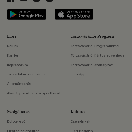
Libri applikáció Szerezd meg: Google P
Libri applikáció 
Libri
Törzsvásárlói Program
Rólunk
Törzsvásárlói Programunkról
Karrier
Törzsvásárlói Kártya egyenlege
Impresszum
Törzsvásárlói szabályzat
Társadalmi programok
Libri App
Adományozás
Akadálymentesítési nyilatkozat
Szolgáltatás
Kultúra
Boltkereső
Események
Fizetés és szállítás
Libri Magazin