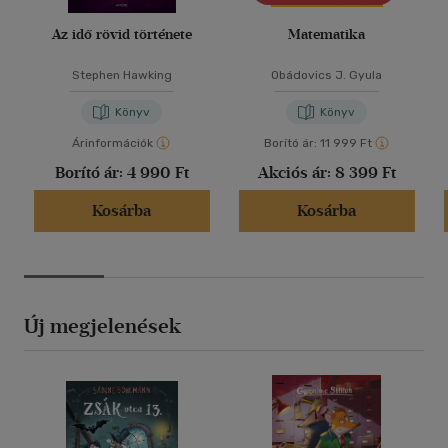
Az idő rövid története
Matematika
Stephen Hawking
Obádovics J. Gyula
Könyv
Könyv
Árinformációk
Borító ár:
11 999 Ft
Borító ár:
4 990 Ft
Akciós ár:
8 399 Ft
Kosárba
Kosárba
Új megjelenések