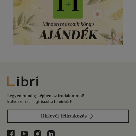
Libri
Legyen mindig képben az irodalommal!
Iratkozzon fel legfrissebb híreinkért!
Hírlevél-feliratkozás
Libri a Facebookon
Libri a Youtube-on
Libri az Instagramon
Libri a LinkedInen