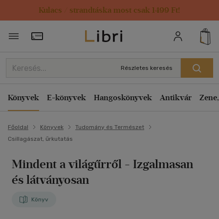
Kulacs / strandtáska most csak 1499 Ft!
Törzsvásárlói Kártya adatai
Részletes keresés
Könyvek
E-könyvek
Hangoskönyvek
Antikvár
Zene,
Főoldal
Könyvek
Tudomány és Természet
Csillagászat, űrkutatás
Mindent a világűrről
- Izgalmasan
és látványosan
Könyv