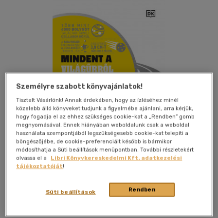
Személyre szabott könyvajánlatok!
Tisztelt Vásárlónk! Annak érdekében, hogy az ízléséhez minél
közelebb álló könyveket tudjunk a figyelmébe ajánlani, arra kérjük,
hogy fogadja el az ehhez szükséges cookie-kat a „Rendben” gomb
megnyomásával. Ennek hiányában weboldalunk csak a weboldal
használata szempontjából legszükségesebb cookie-kat telepíti a
böngészőjébe, de cookie-preferenciáit később is bármikor
módosíthatja a Süti beállítások menüpontban. További részletekért
olvassa el a
Libri Könyvkereskedelmi Kft. adatkezelési
tájékoztatóját
!
Kívánságlistához adom
Megosztom
Rendben
Süti beállítások
Libri Könyvkiadó Kft.
|
2022
|
magyar nyelvű
|
cérnafűzött,
keménytáblás
|
223 oldal