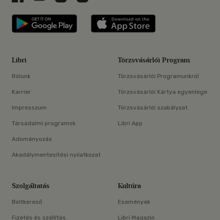
Libri applikáció Szerezd meg: Google P
Libri applikáció 
Libri
Törzsvásárlói Program
Rólunk
Törzsvásárlói Programunkról
Karrier
Törzsvásárlói Kártya egyenlege
Impresszum
Törzsvásárlói szabályzat
Társadalmi programok
Libri App
Adományozás
Akadálymentesítési nyilatkozat
Szolgáltatás
Kultúra
Boltkereső
Események
Fizetés és szállítás
Libri Magazin