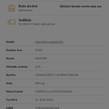
Az űrhajós az űrben 3%-kal magasabbra nőhet
Az arany szupernóvákban keletkezik
Bolti átvétel
Elérhető készlet esetén akár ma
A Tejútrendszer össze fog ütközni egy másik galaxissal
díjmentes
150 milliárd csillag születik évente
Szállítás
15 000 Ft felett díjmentes
Kiadó
Libri Könyvkiadó Kft.
Kiadás éve
2022
Nyelv
MAGYAR
Oldalak száma:
223
Borító
CÉRNAFŰZÖTT, KEMÉNYTÁBLÁS
Súly
850 gr
Illusztráció
SZÍNES ILLUSZTRÁCIÓKKAL
Fordító
Dr. Both Előd
ISBN
9789636040369