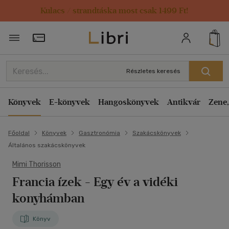
Kulacs / strandtáska most csak 1499 Ft!
Törzsvásárlói Kártya adatai
Részletes keresés
Könyvek
E-könyvek
Hangoskönyvek
Antikvár
Zene,
Főoldal
Könyvek
Gasztronómia
Szakácskönyvek
Általános szakácskönyvek
Mimi Thorisson
Francia ízek
- Egy év a vidéki
konyhámban
Könyv