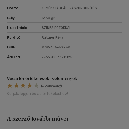
Borító
KEMÉNYTÁBLÁS, VÁSZONBORÍTÓS
Súly
1338 gr
Illusztráció
SZÍNES FOTÓKKAL
Fordító
Rattner Réka
ISBN
9789635652969
Árukód
2763388 / 1211125
Vásárlói értékelések, vélemények
(6 vélemény)
Kérjük, lépjen be az értékeléshez!
A szerző további művei