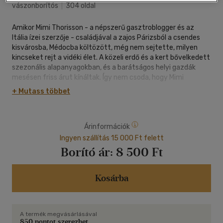
vászonborítós
|
304 oldal
Amikor Mimi Thorisson - a népszerű gasztroblogger és az
Itália ízei szerzője - családjával a zajos Párizsból a csendes
kisvárosba, Médocba költözött, még nem sejtette, milyen
kincseket rejt a vidéki élet. A közeli erdő és a kert bővelkedett
szezonális alapanyagokban, és a barátságos helyi gazdák
mesésen friss árut kínáltak. Így nem csoda, hogy Mimi
konyhájában mindig mennyei fogások készültek: ropogós
+ Mutass többet
ratatouille vagy zöldfűszerekkel sült gyöngytyúk,
desszertként pedig pisztáciás madeleine vagy sós vajas
créme caramel.
Árinformációk
A Francia ízek, vidéki konyha nagyszerű szezonális receptek
és csodaszép fotók gyűjteménye, ugyanakkor Mimi
Ingyen szállítás 15 000 Ft felett
hangulatos mindennapjainak a krónikája is. A főzés és az élet
Borító ár:
8 500 Ft
szépségét ünnepli, és a vidéki Franciaország melegségét
varázsolja otthonunkba.
Kosárba
A termék megvásárlásával
850 pontot szerezhet