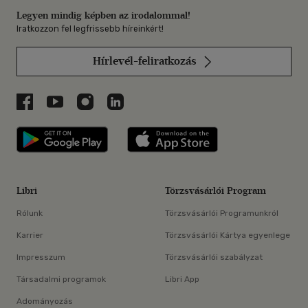
Legyen mindig képben az irodalommal!
Iratkozzon fel legfrissebb híreinkért!
Hírlevél-feliratkozás
Libri a Facebookon
Libri a Youtube-on
Libri az Instagramon
Libri a LinkedInen
Libri applikáció Szerezd meg: Google P
Libri applikáció 
Libri
Törzsvásárlói Program
Rólunk
Törzsvásárlói Programunkról
Karrier
Törzsvásárlói Kártya egyenlege
Impresszum
Törzsvásárlói szabályzat
Társadalmi programok
Libri App
Adományozás