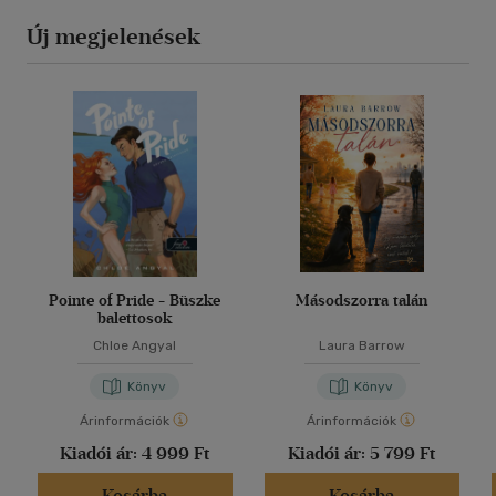
Új megjelenések
Pointe of Pride - Büszke
Másodszorra talán
balettosok
Chloe Angyal
Laura Barrow
Könyv
Könyv
Árinformációk
Árinformációk
Kiadói ár:
4 999 Ft
Kiadói ár:
5 799 Ft
Kosárba
Kosárba