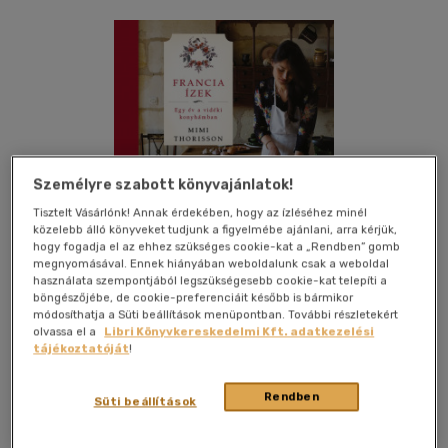
Személyre szabott könyvajánlatok!
Tisztelt Vásárlónk! Annak érdekében, hogy az ízléséhez minél
közelebb álló könyveket tudjunk a figyelmébe ajánlani, arra kérjük,
hogy fogadja el az ehhez szükséges cookie-kat a „Rendben” gomb
megnyomásával. Ennek hiányában weboldalunk csak a weboldal
használata szempontjából legszükségesebb cookie-kat telepíti a
böngészőjébe, de cookie-preferenciáit később is bármikor
módosíthatja a Süti beállítások menüpontban. További részletekért
olvassa el a
Libri Könyvkereskedelmi Kft. adatkezelési
tájékoztatóját
!
Kívánságlistához adom
Megosztom
Rendben
Süti beállítások
(6 vélemény)
Hvg Könyvek
|
2022
|
magyar nyelvű
|
keménytáblás,