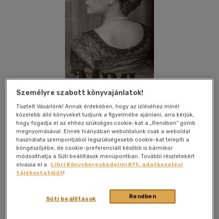
Személyre szabott könyvajánlatok!
Tisztelt Vásárlónk! Annak érdekében, hogy az ízléséhez minél
közelebb álló könyveket tudjunk a figyelmébe ajánlani, arra kérjük,
hogy fogadja el az ehhez szükséges cookie-kat a „Rendben” gomb
megnyomásával. Ennek hiányában weboldalunk csak a weboldal
használata szempontjából legszükségesebb cookie-kat telepíti a
böngészőjébe, de cookie-preferenciáit később is bármikor
módosíthatja a Süti beállítások menüpontban. További részletekért
Kívánságlistához adom
Megosztom
olvassa el a
Libri Könyvkereskedelmi Kft. adatkezelési
tájékoztatóját
!
(2 vélemény)
Rendben
Newline Kiadó
|
2020
|
magyar nyelvű
|
puhatáblás
|
588
Süti beállítások
oldal