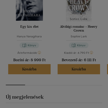
Egy kis élet
Alvilági románc - Heavy
Crown
Hanya Yanagihara
Sophie Lark
Könyv
Könyv
Árinformációk
Kiadói ár:
6 790 Ft
Borító ár:
8 999 Ft
Bevezető ár:
6 111 Ft
Kosárba
Kosárba
Új megjelenések