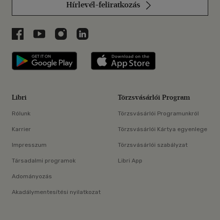
Hírlevél-feliratkozás
Libri a Facebookon
Libri a Youtube-on
Libri az Instagramon
Libri a LinkedInen
Libri applikáció Szerezd meg: Google P
Libri applikáció 
Libri
Törzsvásárlói Program
Rólunk
Törzsvásárlói Programunkról
Karrier
Törzsvásárlói Kártya egyenlege
Impresszum
Törzsvásárlói szabályzat
Társadalmi programok
Libri App
Adományozás
Akadálymentesítési nyilatkozat