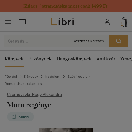
Kulacs / strandtáska most csak 1499 Ft!
Törzsvásárlói Kártya adatai
Részletes keresés
Könyvek
E-könyvek
Hangoskönyvek
Antikvár
Zene,
Főoldal
Könyvek
Irodalom
Szépirodalom
Romantikus, kalandos
Csernovszki-Nagy Alexandra
Mimi regénye
Könyv