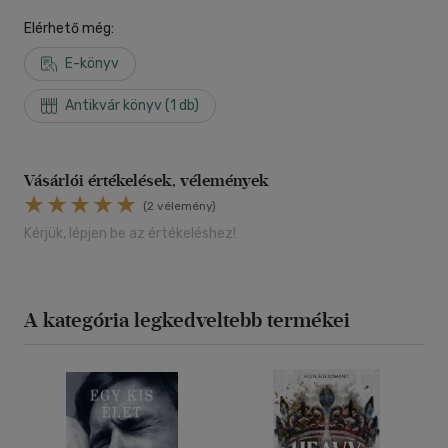
Elérhető még:
E-könyv
Antikvár könyv (1 db)
Vásárlói értékelések, vélemények
(2 vélemény)
Kérjük, lépjen be az értékeléshez!
A kategória legkedveltebb termékei