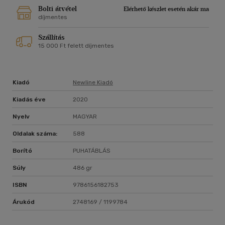
Mimi regénye egy XIX. századi romantikus családregény,
Bolti átvétel
Elérhető készlet esetén akár ma
melyet átsző az erős testvéri szeretet, a mindenen átívelő
díjmentes
szerelem, s a remény, hogy minden helyzetből s nehézségből
Szállítás
van kiút, csak meg kell találni miért érdemes tovább élni.
15 000 Ft felett díjmentes
S a történet szereplői miből másból is meríthetnének erőt,
mint az egymás iránti szeretetből?
Kiadó
Newline Kiadó
Kiadás éve
2020
Nyelv
MAGYAR
Oldalak száma:
588
Borító
PUHATÁBLÁS
Súly
486 gr
ISBN
9786156182753
Árukód
2748169 / 1199784