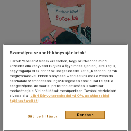
Személyre szabott könyvajánlatok!
Tisztelt Vásárlónk! Annak érdekében, hogy az ízléséhez minél
közelebb álló könyveket tudjunk a figyelmébe ajánlani, arra kérjük,
hogy fogadja el az ehhez szükséges cookie-kat a „Rendben” gomb
megnyomásával. Ennek hiányában weboldalunk csak a weboldal
használata szempontjából legszükségesebb cookie-kat telepíti a
böngészőjébe, de cookie-preferenciáit később is bármikor
módosíthatja a Süti beállítások menüpontban. További részletekért
olvassa el a
Libri Könyvkereskedelmi Kft. adatkezelési
Kívánságlistához adom
Megosztom
tájékoztatóját
!
Rendben
Süti beállítások
Csimota Könyvkiadó
|
2025
|
magyar nyelvű
|
keménytábla
|
32 oldal