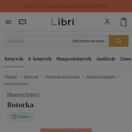
Kulacs / strandtáska most csak 1499 Ft!
Törzsvásárlói Kártya adatai
Részletes keresés
Könyvek
E-könyvek
Hangoskönyvek
Antikvár
Zene,
Főoldal
Könyvek
Gyermek és ifjúsági
Ifjúsági irodalom
Szépirodalom
Milbacher Róbert
Botorka
Könyv