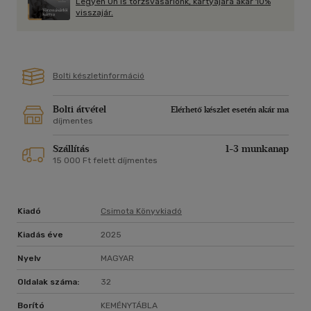
Legyen Ön is törzsvásárlónk, kártyájára akár 10%
visszajár.
Bolti készletinformáció
Bolti átvétel
Elérhető készlet esetén akár ma
díjmentes
Szállítás
1-3 munkanap
15 000 Ft felett díjmentes
Kiadó
Csimota Könyvkiadó
Kiadás éve
2025
Nyelv
MAGYAR
Oldalak száma:
32
Borító
KEMÉNYTÁBLA