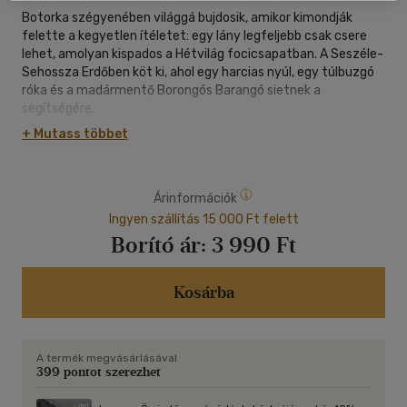
Botorka szégyenében világgá bujdosik, amikor kimondják
felette a kegyetlen ítéletet: egy lány legfeljebb csak csere
lehet, amolyan kispados a Hétvilág focicsapatban. A Seszéle-
Sehossza Erdőben köt ki, ahol egy harcias nyúl, egy túlbuzgó
róka és a madármentő Borongós Barangó sietnek a
segítségére.
+ Mutass többet
De mit lehet tenni, ha valaki sem dekázni, sem cselezni, sőt,
még rendesen rúgni sem tud? Az erdei barátok mindent
Árinformációk
megtesznek, hogy megvalósuljon a kislány álma, hogy jó
focista legyen belőle.
Ingyen szállítás 15 000 Ft felett
Borító ár:
3 990 Ft
A könyv sok humorral és szeretettel mesél barátságról,
kitartásról, és arról, hogy a legnagyobb erőnk néha ott lapul,
Kosárba
ahol nem is keressük.
A termék megvásárlásával
399 pontot szerezhet