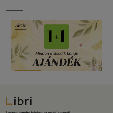
Libri
Legyen mindig képben az irodalommal!