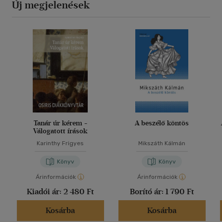
Új megjelenések
Tanár úr kérem -
A beszélő köntös
Válogatott írások
Karinthy Frigyes
Mikszáth Kálmán
Könyv
Könyv
Árinformációk
Árinformációk
Kiadói ár:
2 480 Ft
Borító ár:
1 790 Ft
Kosárba
Kosárba