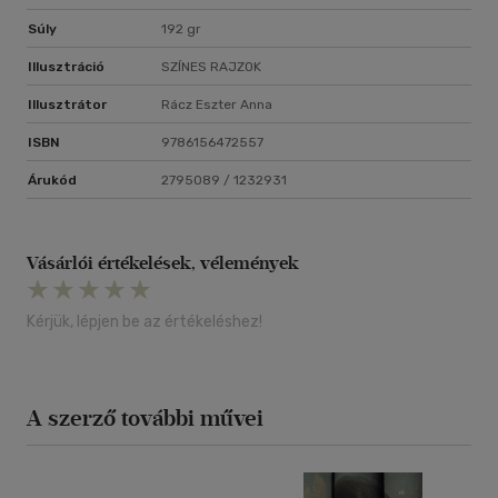
Súly
192 gr
Illusztráció
SZÍNES RAJZOK
Illusztrátor
Rácz Eszter Anna
ISBN
9786156472557
Árukód
2795089 / 1232931
Vásárlói értékelések, vélemények
Kérjük, lépjen be az értékeléshez!
A szerző további művei