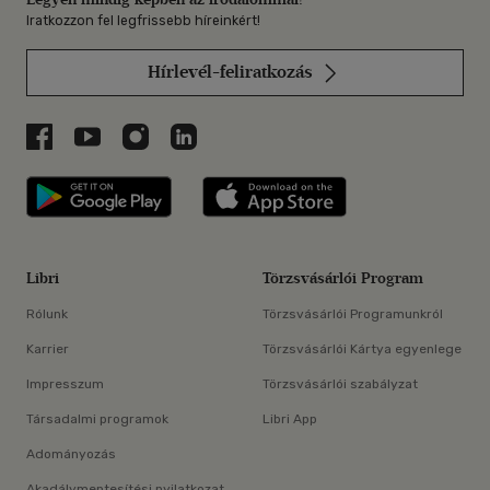
Iratkozzon fel legfrissebb híreinkért!
Hírlevél-feliratkozás
Libri a Facebookon
Libri a Youtube-on
Libri az Instagramon
Libri a LinkedInen
Libri applikáció Szerezd meg: Google P
Libri applikáció 
Libri
Törzsvásárlói Program
Rólunk
Törzsvásárlói Programunkról
Karrier
Törzsvásárlói Kártya egyenlege
Impresszum
Törzsvásárlói szabályzat
Társadalmi programok
Libri App
Adományozás
Akadálymentesítési nyilatkozat