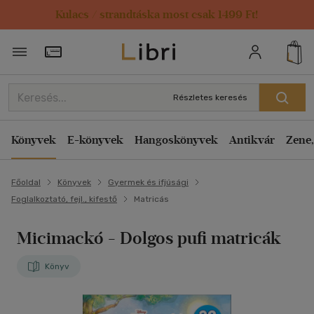
Kulacs / strandtáska most csak 1499 Ft!
Törzsvásárlói Kártya adatai
Részletes keresés
Könyvek
E-könyvek
Hangoskönyvek
Antikvár
Zene,
Főoldal
Könyvek
Gyermek és ifjúsági
Foglalkoztató, fejl., kifestő
Matricás
Micimackó - Dolgos pufi matricák
Könyv