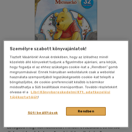
Személyre szabott könyvajánlatok!
Tisztelt Vásárlónk! Annak érdekében, hogy az ízléséhez minél
közelebb álló könyveket tudjunk a figyelmébe ajánlani, arra kérjük,
hogy fogadja el az ehhez szükséges cookie-kat a „Rendben” gomb
megnyomásával. Ennek hiányában weboldalunk csak a weboldal
használata szempontjából legszükségesebb cookie-kat telepíti a
böngészőjébe, de cookie-preferenciáit később is bármikor
módosíthatja a Süti beállítások menüpontban. További részletekért
olvassa el a
Libri Könyvkereskedelmi Kft. adatkezelési
Kívánságlistához adom
Megosztom
tájékoztatóját
!
Rendben
Süti beállítások
Kolibri Kiadó
|
2025
|
magyar nyelvű
|
irkafűzött
|
12 oldal
Látogasd meg Micimackóékat minden évszakban, és keltsd