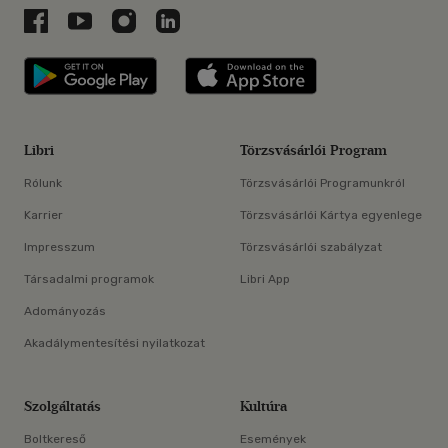
Libri a Facebookon
Libri a Youtube-on
Libri az Instagramon
Libri a LinkedInen
Libri applikáció Szerezd meg: Google P
Libri applikáció 
Libri
Törzsvásárlói Program
Rólunk
Törzsvásárlói Programunkról
Karrier
Törzsvásárlói Kártya egyenlege
Impresszum
Törzsvásárlói szabályzat
Társadalmi programok
Libri App
Adományozás
Akadálymentesítési nyilatkozat
Szolgáltatás
Kultúra
Boltkereső
Események