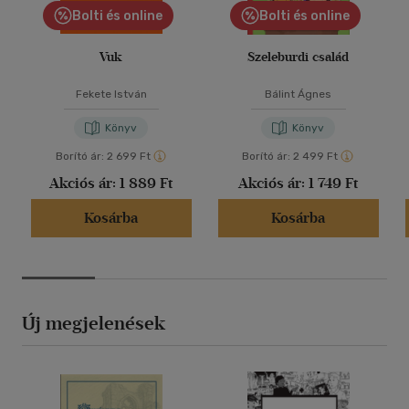
Bolti és online
Bolti és online
Vuk
Szeleburdi család
Fekete István
Bálint Ágnes
Könyv
Könyv
Borító ár:
2 699 Ft
Borító ár:
2 499 Ft
Akciós ár:
1 889 Ft
Akciós ár:
1 749 Ft
Kosárba
Kosárba
Új megjelenések