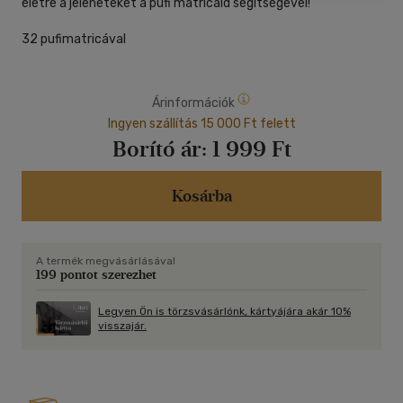
életre a jeleneteket a pufi matricáid segítségével!
32 pufimatricával
Árinformációk
Ingyen szállítás 15 000 Ft felett
Borító ár:
1 999 Ft
Kosárba
A termék megvásárlásával
199 pontot szerezhet
Legyen Ön is törzsvásárlónk, kártyájára akár 10%
visszajár.