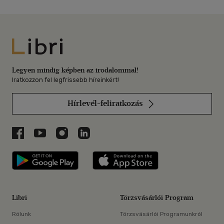
Libri
Legyen mindig képben az irodalommal!
Iratkozzon fel legfrissebb híreinkért!
Hírlevél-feliratkozás
Libri a Facebookon
Libri a Youtube-on
Libri az Instagramon
Libri a LinkedInen
Libri applikáció Szerezd meg: Google P
Libri applikáció 
Libri
Törzsvásárlói Program
Rólunk
Törzsvásárlói Programunkról