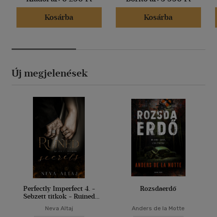
Kosárba
Kosárba
Új megjelenések
Perfectly Imperfect 4. -
Rozsdaerdő
Sebzett titkok - Ruined
secrets
Neva Altaj
Anders de la Motte