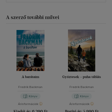
A szerző további művei
A barátaim
Győztesek - puha táblás
Fredrik Backman
Fredrik Backman
Könyv
Könyv
Árinformációk
Árinformációk
Kiadói ár:
6 290 Ft
Borító ár:
5 990 Ft