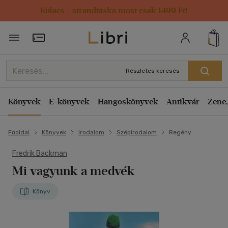
Kulacs / strandtáska most csak 1499 Ft!
Törzsvásárlói Kártya adatai
Részletes keresés
Könyvek
E-könyvek
Hangoskönyvek
Antikvár
Zene,
Főoldal
Könyvek
Irodalom
Szépirodalom
Regény
Fredrik Backman
Mi vagyunk a medvék
Könyv