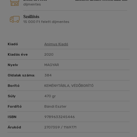
szakad el tőle.
díjmentes
Szállítás
15 000 Ft felett díjmentes
Kiadó
Animus Kiadó
Kiadás éve
2020
Nyelv
MAGYAR
Oldalak száma:
384
Borító
KEMÉNYTÁBLA, VÉDŐBORÍTÓ
Súly
470 gr
Fordító
Bándi Eszter
ISBN
9789633245446
Árukód
2707359 / 1169771