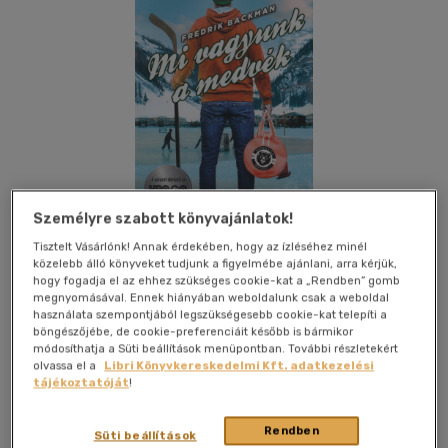
Személyre szabott könyvajánlatok!
Tisztelt Vásárlónk! Annak érdekében, hogy az ízléséhez minél
közelebb álló könyveket tudjunk a figyelmébe ajánlani, arra kérjük,
hogy fogadja el az ehhez szükséges cookie-kat a „Rendben” gomb
megnyomásával. Ennek hiányában weboldalunk csak a weboldal
Kívánságlistához adom
Megosztom
használata szempontjából legszükségesebb cookie-kat telepíti a
böngészőjébe, de cookie-preferenciáit később is bármikor
módosíthatja a Süti beállítások menüpontban. További részletekért
(8 vélemény)
olvassa el a
Libri Könyvkereskedelmi Kft. adatkezelési
tájékoztatóját
!
Animus Kiadó
|
2020
|
magyar nyelvű
|
keménytábla,
védőborító
|
384 oldal
Rendben
Süti beállítások