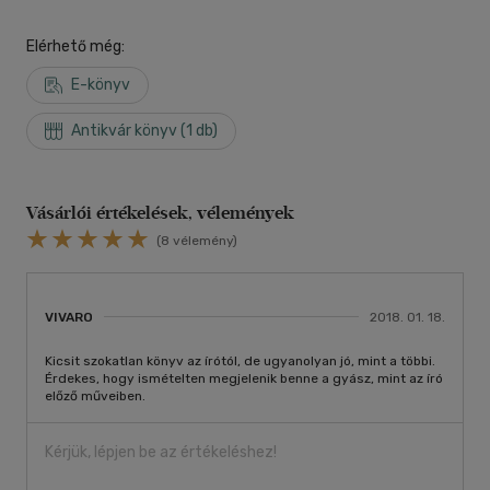
Elérhető még:
E-könyv
Antikvár könyv (1 db)
Vásárlói értékelések, vélemények
(8 vélemény)
VIVARO
2018. 01. 18.
Kicsit szokatlan könyv az írótól, de ugyanolyan jó, mint a többi.
Érdekes, hogy ismételten megjelenik benne a gyász, mint az író
előző műveiben.
Kérjük, lépjen be az értékeléshez!