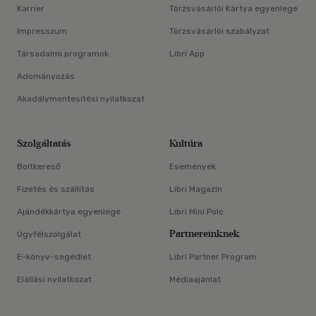
Karrier
Törzsvásárlói Kártya egyenlege
Impresszum
Törzsvásárlói szabályzat
Társadalmi programok
Libri App
Adományozás
Akadálymentesítési nyilatkozat
Szolgáltatás
Kultúra
Boltkereső
Események
Fizetés és szállítás
Libri Magazin
Ajándékkártya egyenlege
Libri Mini Polc
Partnereinknek
Ügyfélszolgálat
E-könyv-segédlet
Libri Partner Program
Elállási nyilatkozat
Médiaajánlat