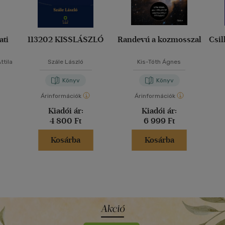
ati
113202 KISSLÁSZLÓ
Randevú a kozmosszal
Csil
ttila
Szále László
Kis-Tóth Ágnes
Könyv
Könyv
Árinformációk
Árinformációk
Kiadói ár:
Kiadói ár:
4 800 Ft
6 999 Ft
Kosárba
Kosárba