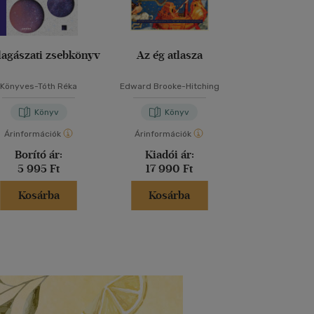
lagászati zsebkönyv
Az ég atlasza
Colony
Könyves-Tóth Réka
Edward Brooke-Hitching
András E
Könyv
Könyv
Kön
Árinformációk
Árinformációk
Árinformáci
Borító ár:
Kiadói ár:
Borító 
5 995 Ft
17 990 Ft
4 515 
Kosárba
Kosárba
Kosár