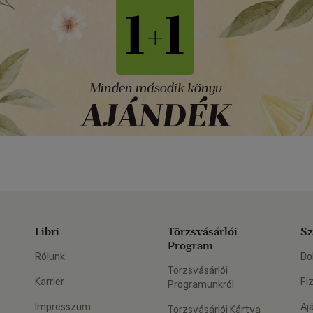
Libri
Törzsvásárlói
Sz
Program
Rólunk
Bo
Törzsvásárlói
Karrier
Fi
Programunkról
Impresszum
Aj
Törzsvásárlói Kártya