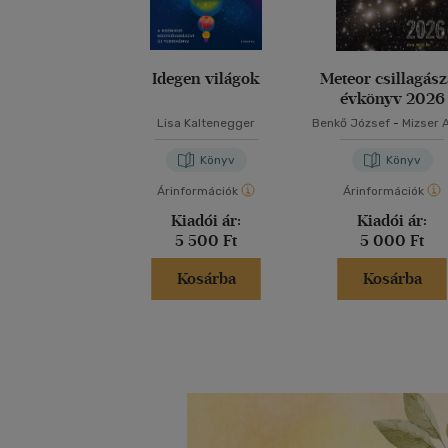
Idegen világok
Meteor csillagász
évkönyv 2026
Lisa Kaltenegger
Benkő József
-
Mizser A
Könyv
Könyv
Árinformációk
Árinformációk
Kiadói ár:
Kiadói ár:
5 500 Ft
5 000 Ft
Kosárba
Kosárba