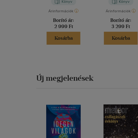
Könyv
Könyv
Árinformációk
Árinformációk
Borító ár:
Borító ár:
2 999 Ft
3 299 Ft
Kosárba
Kosárba
Új megjelenések