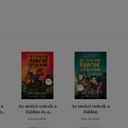
 a
Az utolsó srácok a
Az utolsó srácok a
lom
Földön és a
Földön
Zombiparádé
Max Brallier
Max Brallier