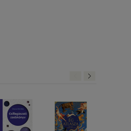
Hátra
Előre