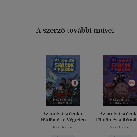
A szerző további művei
Az utolsó srácok a
Az utolsó srácok
Földön és a Végtelen
Földön és a Rémá
kozmosz
Király
Max Brallier
Max Brallier