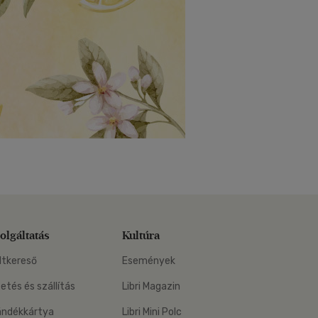
olgáltatás
Kultúra
ltkereső
Események
zetés és szállítás
Libri Magazin
ándékkártya
Libri Mini Polc