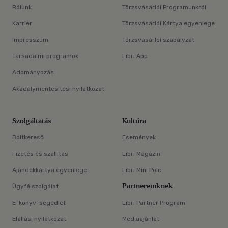
Rólunk
Törzsvásárlói Programunkról
Karrier
Törzsvásárlói Kártya egyenlege
Impresszum
Törzsvásárlói szabályzat
Társadalmi programok
Libri App
Adományozás
Akadálymentesítési nyilatkozat
Szolgáltatás
Kultúra
Boltkereső
Események
Fizetés és szállítás
Libri Magazin
Ajándékkártya egyenlege
Libri Mini Polc
Partnereinknek
Ügyfélszolgálat
E-könyv-segédlet
Libri Partner Program
Elállási nyilatkozat
Médiaajánlat