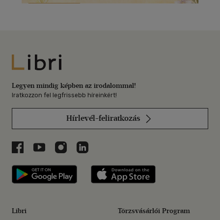
Libri
Legyen mindig képben az irodalommal!
Iratkozzon fel legfrissebb híreinkért!
Hírlevél-feliratkozás
Libri a Facebookon
Libri a Youtube-on
Libri az Instagramon
Libri a LinkedInen
Libri applikáció Szerezd meg: Google P
Libri applikáció 
Libri
Törzsvásárlói Program