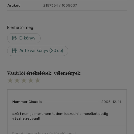
Árukód
2157364 / 1035037
Elérhető még:
E-könyv
Antikvár könyv (20 db)
Vásárlói értékelések, vélemények
Hammer Claudia
2005. 12. 11.
azért nem jo mert nem tudom leszedni a meséket pedig
vészhejzet van!!
Kérjük, lépjen be az értékeléshez!