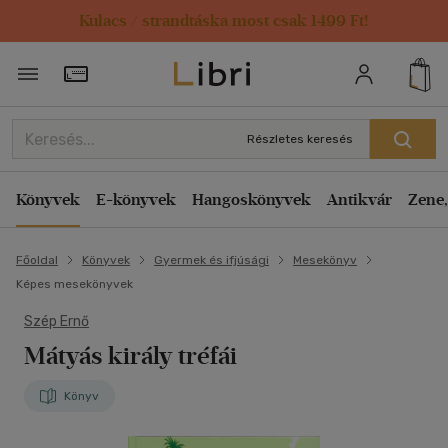
Kulacs / strandtáska most csak 1499 Ft!
Törzsvásárlói Kártya adatai
Részletes keresés
Könyvek
E-könyvek
Hangoskönyvek
Antikvár
Zene,
Főoldal
Könyvek
Gyermek és ifjúsági
Mesekönyv
Képes mesekönyvek
Szép Ernő
Mátyás király tréfái
Könyv