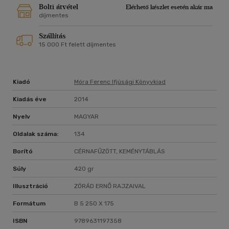
Bolti átvétel
Elérhető készlet esetén akár ma
díjmentes
Szállítás
15 000 Ft felett díjmentes
Kiadó
Móra Ferenc Ifjúsági Könyvkiad
Kiadás éve
2014
Nyelv
MAGYAR
Oldalak száma:
134
Borító
CÉRNAFŰZÖTT, KEMÉNYTÁBLÁS
Súly
420 gr
Illusztráció
ZÓRÁD ERNŐ RAJZAIVAL
Formátum
B 5 250 X 175
ISBN
9789631197358