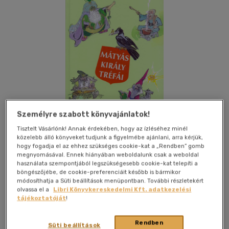
Személyre szabott könyvajánlatok!
Tisztelt Vásárlónk! Annak érdekében, hogy az ízléséhez minél
közelebb álló könyveket tudjunk a figyelmébe ajánlani, arra kérjük,
hogy fogadja el az ehhez szükséges cookie-kat a „Rendben” gomb
megnyomásával. Ennek hiányában weboldalunk csak a weboldal
használata szempontjából legszükségesebb cookie-kat telepíti a
Kívánságlistához adom
Megosztom
böngészőjébe, de cookie-preferenciáit később is bármikor
módosíthatja a Süti beállítások menüpontban. További részletekért
olvassa el a
Libri Könyvkereskedelmi Kft. adatkezelési
tájékoztatóját
!
Móra Ferenc Ifjúsági Könyvkiad
|
2014
|
magyar nyelvű
|
cérnafűzött, keménytáblás
|
134 oldal
Rendben
Süti beállítások