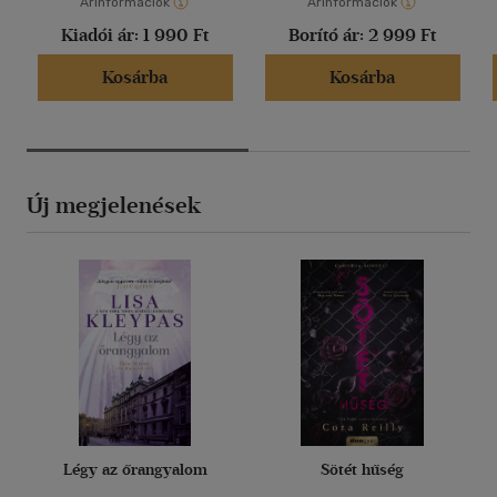
Árinformációk
Árinformációk
Kiadói ár:
1 990 Ft
Borító ár:
2 999 Ft
Kosárba
Kosárba
Új megjelenések
Légy az őrangyalom
Sötét hűség