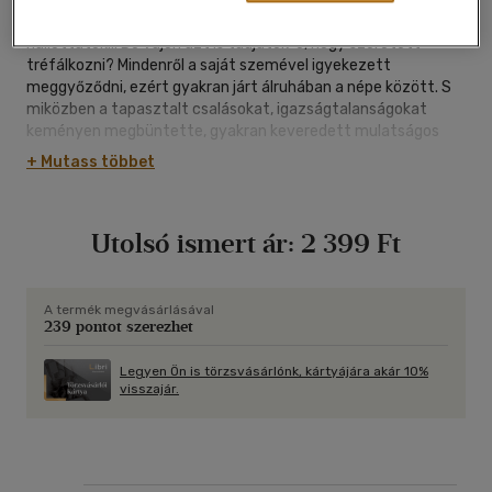
Hallottátok-e igazságos Mátyás király hírét? Persze hogy
hallottátok... De vajon azt is tudjátok-e, hogy szeretett
tréfálkozni? Mindenről a saját szemével igyekezett
meggyőződni, ezért gyakran járt álruhában a népe között. S
miközben a tapasztalt csalásokat, igazságtalanságokat
keményen megbüntette, gyakran keveredett mulatságos
helyzetbe. A szórakoztató, csattanósan rövid anekdotákat
+ Mutass többet
Szép Ernő, a kedves szavú költő gyűjtötte egy kötetbe.
Szerepelnek itt ismerős mesék, mint az Okos Katica vagy a
Róka fogta csuka, de szó esik Kinizsi Pálról vagy Holubárról, a
Utolsó ismert ár:
2 399 Ft
cseh vitézről is. S hogy miért és mire mondjuk azt, hogy
„egyszer volt Budán kutyavásár" - hát ez is kiderül a vidám
történetekből.
A termék megvásárlásával
239 pontot szerezhet
Legyen Ön is törzsvásárlónk, kártyájára akár 10%
visszajár.