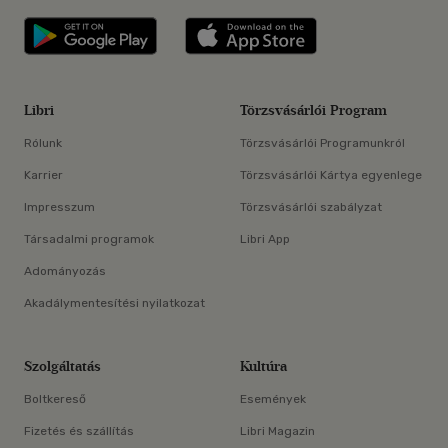
Libri applikáció Szerezd meg: Google P
Libri applikáció 
Libri
Törzsvásárlói Program
Rólunk
Törzsvásárlói Programunkról
Karrier
Törzsvásárlói Kártya egyenlege
Impresszum
Törzsvásárlói szabályzat
Társadalmi programok
Libri App
Adományozás
Akadálymentesítési nyilatkozat
Szolgáltatás
Kultúra
Boltkereső
Események
Fizetés és szállítás
Libri Magazin