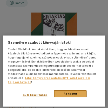
Könyv
Személyre szabott könyvajánlatok!
Tisztelt Vásárlónk! Annak érdekében, hogy az ízléséhez minél
közelebb álló könyveket tudjunk a figyelmébe ajánlani, arra kérjük,
hogy fogadja el az ehhez szükséges cookie-kat a „Rendben” gomb
megnyomásával. Ennek hiányában weboldalunk csak a weboldal
használata szempontjából legszükségesebb cookie-kat telepíti a
böngészőjébe, de cookie-preferenciáit később is bármikor
módosíthatja a Süti beállítások menüpontban. További részletekért
olvassa el a
Libri Könyvkereskedelmi Kft. adatkezelési
tájékoztatóját
!
Rendben
Süti beállítások
Kívánságlistához adom
Megosztom
(1 vélemény)