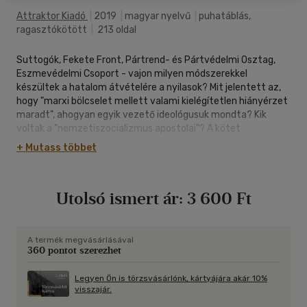
Attraktor Kiadó
|
2019
|
magyar nyelvű
|
puhatáblás,
ragasztókötött
|
213 oldal
Suttogók, Fekete Front, Pártrend- és Pártvédelmi Osztag,
Eszmevédelmi Csoport - vajon milyen módszerekkel
készültek a hatalom átvételére a nyilasok? Mit jelentett az,
hogy "marxi bölcselet mellett valami kielégítetlen hiányérzet
maradt", ahogyan egyik vezető ideológusuk mondta? Kik
voltak a "nemzetiszocializmus apostolai"? A kötet
tanulmányai a nyilasok marxista gyökerei, misztikus
+ Mutass többet
rajongása és mániás összeesküvési kényszerük mellett
bemutatják azt is, hogy a főváros egyik belső kerületében mit
jelentett a megvalósult nyilas uralom - és azt is, hogy később
Utolsó ismert ár:
3 600 Ft
milyen kétes körülmények között szerveződtek meg a
népbíróságok, a nyilasokat mintegy ürügyként használva fel.
A termék megvásárlásával
360 pontot szerezhet
Legyen Ön is törzsvásárlónk, kártyájára akár 10%
visszajár.