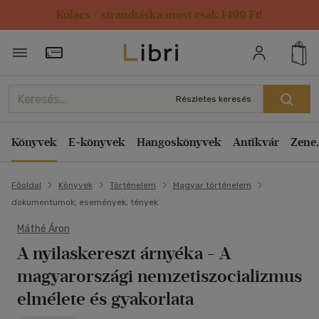
Kulacs / strandtáska most csak 1499 Ft!
Törzsvásárlói Kártya adatai
Részletes keresés
Könyvek
E-könyvek
Hangoskönyvek
Antikvár
Zene,
Főoldal
Könyvek
Történelem
Magyar történelem
dokumentumok, események, tények
Máthé Áron
A nyilaskereszt árnyéka
- A
magyarországi nemzetiszocializmus
elmélete és gyakorlata