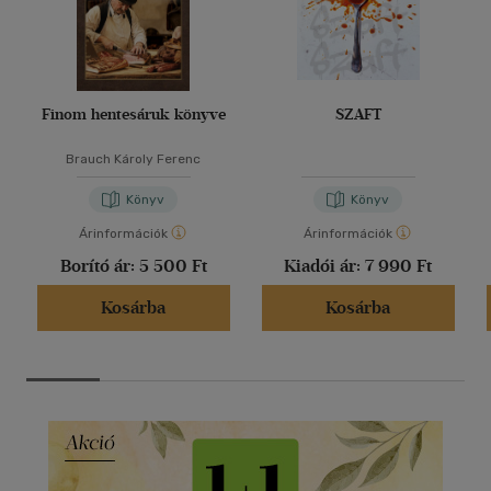
Finom hentesáruk könyve
SZAFT
Brauch Károly Ferenc
Könyv
Könyv
Árinformációk
Árinformációk
Borító ár:
5 500 Ft
Kiadói ár:
7 990 Ft
Kosárba
Kosárba