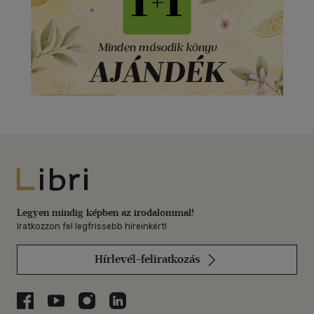
Libri
Legyen mindig képben az irodalommal!
Iratkozzon fel legfrissebb híreinkért!
Hírlevél-feliratkozás
Libri a Facebookon
Libri a Youtube-on
Libri az Instagramon
Libri a LinkedInen