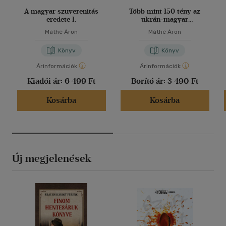
A magyar szuverenitás
Több mint 150 tény az
eredete I.
ukrán-magyar
kapcsolatról
Máthé Áron
Máthé Áron
Könyv
Könyv
Árinformációk
Árinformációk
Kiadói ár:
6 499 Ft
Borító ár:
3 490 Ft
Kosárba
Kosárba
Új megjelenések