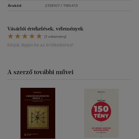
Árukód
2728107 / 1185413
Vásárlói értékelések, vélemények
(1 vélemény)
Kérjük, lépjen be az értékeléshez!
A szerző további művei