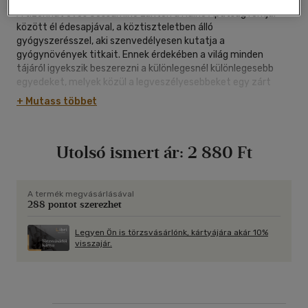
A tizenhat éves Jessamine Luxton a Hulne Apátság romjai
között él édesapjával, a köztiszteletben álló
gyógyszerésszel, aki szenvedélyesen kutatja a
gyógynövények titkait. Ennek érdekében a világ minden
tájáról igyekszik beszerezni a különlegesnél különlegesebb
egyedeket, melyek közül a legveszélyesebbeket egy zárt
méregkertben tartja. Egy napon különös fiú érkezik a Hulne
+ Mutass többet
kunyhóba: a rejtélyes látogató neve Gyom, és a jelek szerint
nem csak a nevében kötődik a növényekhez. Kicsoda ő és mi
lehet a titka? És mi készül a méregkert falai mögött? A
Utolsó ismert ár:
2 880 Ft
gótikus elemekkel átszőtt, izgalmas és romantikát sem
nélkülöző regény a méregkert különös világába kalauzolja az
olvasót, ahol sosem szabad elfelejtenünk, hogy a megfelelő
dózisban minden méreg: még a szerelem is.
A termék megvásárlásával
288 pontot szerezhet
Legyen Ön is törzsvásárlónk, kártyájára akár 10%
visszajár.