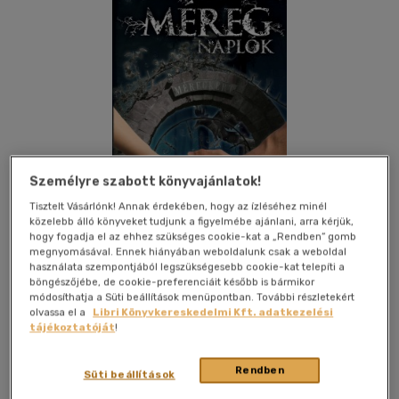
Személyre szabott könyvajánlatok!
Tisztelt Vásárlónk! Annak érdekében, hogy az ízléséhez minél
közelebb álló könyveket tudjunk a figyelmébe ajánlani, arra kérjük,
hogy fogadja el az ehhez szükséges cookie-kat a „Rendben” gomb
megnyomásával. Ennek hiányában weboldalunk csak a weboldal
használata szempontjából legszükségesebb cookie-kat telepíti a
böngészőjébe, de cookie-preferenciáit később is bármikor
Kívánságlistához adom
Megosztom
módosíthatja a Süti beállítások menüpontban. További részletekért
olvassa el a
Libri Könyvkereskedelmi Kft. adatkezelési
tájékoztatóját
!
Lybrum Kiadó
|
2010
|
magyar nyelvű
|
keménytábla,
Rendben
Süti beállítások
védőborító
|
220 oldal