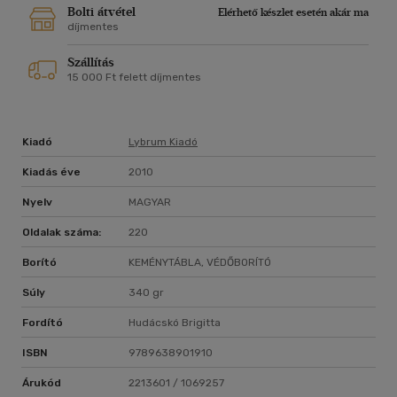
Bolti átvétel
Elérhető készlet esetén akár ma
díjmentes
Szállítás
15 000 Ft felett díjmentes
Kiadó
Lybrum Kiadó
Kiadás éve
2010
Nyelv
MAGYAR
Oldalak száma:
220
Borító
KEMÉNYTÁBLA, VÉDŐBORÍTÓ
Súly
340 gr
Fordító
Hudácskó Brigitta
ISBN
9789638901910
Árukód
2213601 / 1069257