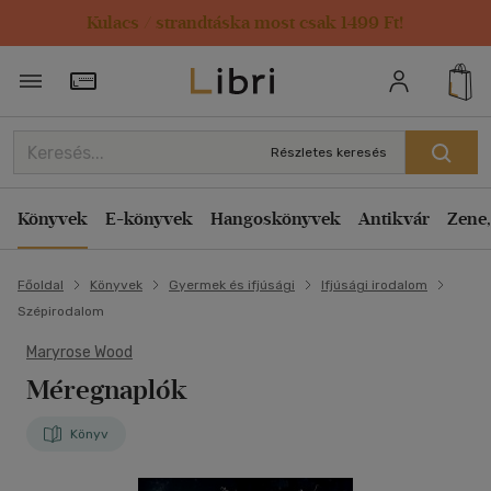
Kulacs / strandtáska most csak 1499 Ft!
Törzsvásárlói Kártya adatai
Részletes keresés
Könyvek
E-könyvek
Hangoskönyvek
Antikvár
Zene,
Főoldal
Könyvek
Gyermek és ifjúsági
Ifjúsági irodalom
Szépirodalom
Maryrose Wood
Méregnaplók
Könyv