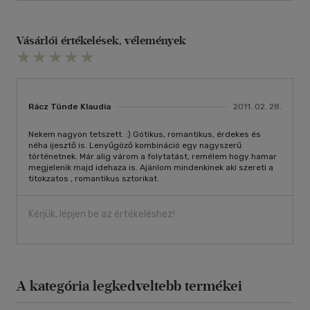
Vásárlói értékelések, vélemények
Rácz Tünde Klaudia
2011. 02. 28.
Nekem nagyon tetszett. :) Gótikus, romantikus, érdekes és
néha ijesztő is. Lenyűgöző kombináció egy nagyszerű
történetnek. Már alig várom a folytatást, remélem hogy hamar
megjelenik majd idehaza is. Ajánlom mindenkinek aki szereti a
titokzatos , romantikus sztorikat.
Kérjük, lépjen be az értékeléshez!
A kategória legkedveltebb termékei