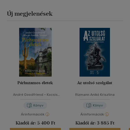
Új megjelenések
Párhuzamos életek
Az utolsó szolgálat
André Goodfriend
-
Kocsis
Rizmann Anikó Krisztina
András Sándor
Könyv
Könyv
Árinformációk
Árinformációk
Kiadói ár:
5 400 Ft
Kiadói ár:
3 885 Ft