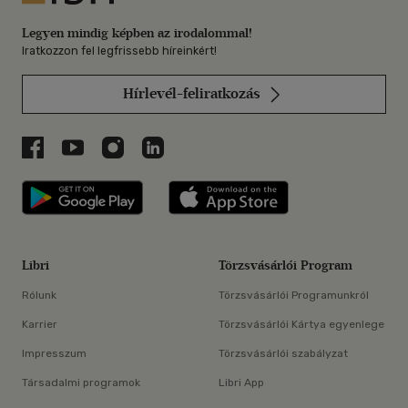
Legyen mindig képben az irodalommal!
Iratkozzon fel legfrissebb híreinkért!
Hírlevél-feliratkozás
Libri a Facebookon
Libri a Youtube-on
Libri az Instagramon
Libri a LinkedInen
Libri applikáció Szerezd meg: Google P
Libri applikáció 
Libri
Törzsvásárlói Program
Rólunk
Törzsvásárlói Programunkról
Karrier
Törzsvásárlói Kártya egyenlege
Impresszum
Törzsvásárlói szabályzat
Társadalmi programok
Libri App