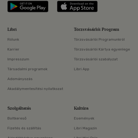
Libri applikáció Szerezd meg: Google P
Libri applikáció 
Libri
Törzsvásárlói Program
Rólunk
Törzsvásárlói Programunkról
Karrier
Törzsvásárlói Kártya egyenlege
Impresszum
Törzsvásárlói szabályzat
Társadalmi programok
Libri App
Adományozás
Akadálymentesítési nyilatkozat
Szolgáltatás
Kultúra
Boltkereső
Események
Fizetés és szállítás
Libri Magazin