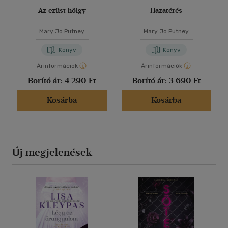
Az ezüst hölgy
Hazatérés
Mary Jo Putney
Mary Jo Putney
Könyv
Könyv
Árinformációk
Árinformációk
Borító ár:
4 290 Ft
Borító ár:
3 690 Ft
Kosárba
Kosárba
Új megjelenések