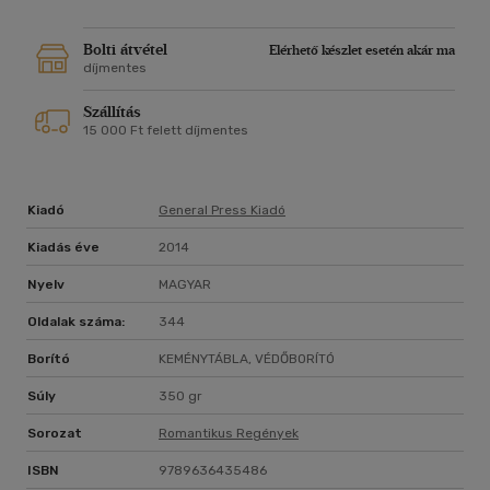
(Elveszett szerelem, Egy igaz hölgy, Egy hamis hölgy, Egy
hamis úr) újabb fordulatos, lebilincselő mesét tár olvasói elé
két bátor fiatal szenvedélyes szerelméről, viszontagságos
Bolti átvétel
Elérhető készlet esetén akár ma
útjukról a boldog élet felé.
díjmentes
Szállítás
15 000 Ft felett díjmentes
Kiadó
General Press Kiadó
Kiadás éve
2014
Nyelv
MAGYAR
Oldalak száma:
344
Borító
KEMÉNYTÁBLA, VÉDŐBORÍTÓ
Súly
350 gr
Sorozat
Romantikus Regények
ISBN
9789636435486