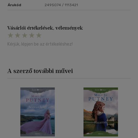
Árukód
2495074 / 1113421
Vásárlói értékelések, vélemények
Kérjük, lépjen be az értékeléshez!
A szerző további művei