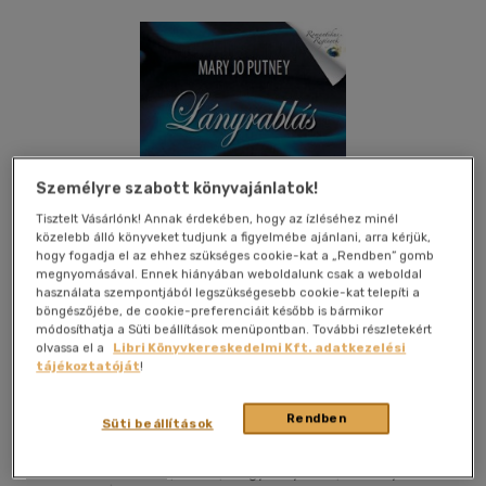
Személyre szabott könyvajánlatok!
Tisztelt Vásárlónk! Annak érdekében, hogy az ízléséhez minél
közelebb álló könyveket tudjunk a figyelmébe ajánlani, arra kérjük,
hogy fogadja el az ehhez szükséges cookie-kat a „Rendben” gomb
megnyomásával. Ennek hiányában weboldalunk csak a weboldal
használata szempontjából legszükségesebb cookie-kat telepíti a
böngészőjébe, de cookie-preferenciáit később is bármikor
módosíthatja a Süti beállítások menüpontban. További részletekért
olvassa el a
Libri Könyvkereskedelmi Kft. adatkezelési
tájékoztatóját
!
Kívánságlistához adom
Megosztom
Rendben
Süti beállítások
General Press Kiadó
|
2014
|
magyar nyelvű
|
keménytábla,