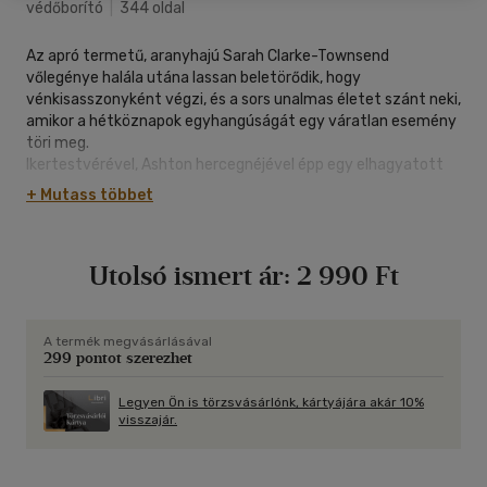
védőborító
|
344 oldal
Az apró termetű, aranyhajú Sarah Clarke-Townsend
vőlegénye halála utána lassan beletörődik, hogy
vénkisasszonyként végzi, és a sors unalmas életet szánt neki,
amikor a hétköznapok egyhangúságát egy váratlan esemény
töri meg.
Ikertestvérével, Ashton hercegnéjével épp egy elhagyatott
templomot látogatnak meg, amikor emberrablók lepik meg
+ Mutass többet
őket, és Sarah vakmerő ötlettől vezérelve az állapotos Mariah
helyébe lép, így a gazemberek őt hurcolják magukkal. Ezzel
kezdetét veszi a várva várt kaland, és egy szerencsés
Utolsó ismert ár:
2 990 Ft
véletlennek köszönhetően a vonzó, titokzatos Bow Street-i
nyomozó, Rob Carmichael siet az ifjú hölgy megmentésére.
Veszedelmes útjuk során, ahogy igyekeznek hazajutni
Írországból, a férfi és a nő között heves vonzalom ébred, ám a
A termék megvásárlásával
299 pontot szerezhet
társadalmi különbségek és a múlt sötét, fájó titkai miatt úgy
tűnik, vágyaik sosem teljesedhetnek be. Anglia partjainál
azonban olyan meglepetések fogadják őket, amelyek egy
Legyen Ön is törzsvásárlónk, kártyájára akár 10%
visszajár.
csapásra felforgatják mindkettejük életét
Mary Jo Putney korábbi nagy sikerű történetei után