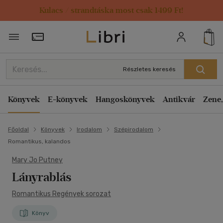
Kulacs / strandtáska most csak 1499 Ft!
Törzsvásárlói Kártya adatai
Részletes keresés
Könyvek
E-könyvek
Hangoskönyvek
Antikvár
Zene,
Főoldal
Könyvek
Irodalom
Szépirodalom
Romantikus, kalandos
Mary Jo Putney
Lányrablás
Romantikus Regények sorozat
Könyv