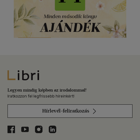
Libri
Legyen mindig képben az irodalommal!
Iratkozzon fel legfrissebb híreinkért!
Hírlevél-feliratkozás
Libri a Facebookon
Libri a Youtube-on
Libri az Instagramon
Libri a LinkedInen