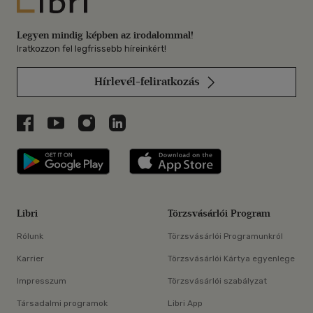
Libri
Legyen mindig képben az irodalommal!
Iratkozzon fel legfrissebb híreinkért!
Hírlevél-feliratkozás
Libri a Facebookon
Libri a Youtube-on
Libri az Instagramon
Libri a LinkedInen
Libri applikáció Szerezd meg: Google P
Libri applikáció 
Libri
Törzsvásárlói Program
Rólunk
Törzsvásárlói Programunkról
Karrier
Törzsvásárlói Kártya egyenlege
Impresszum
Törzsvásárlói szabályzat
Társadalmi programok
Libri App