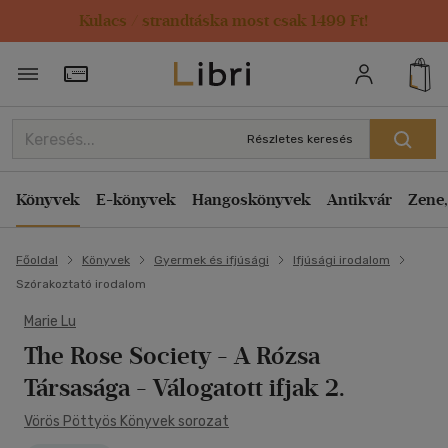
Kulacs / strandtáska most csak 1499 Ft!
Törzsvásárlói Kártya adatai
Részletes keresés
Könyvek
E-könyvek
Hangoskönyvek
Antikvár
Zene,
Főoldal
Könyvek
Gyermek és ifjúsági
Ifjúsági irodalom
Szórakoztató irodalom
Marie Lu
The Rose Society - A Rózsa
Társasága
- Válogatott ifjak 2.
Vörös Pöttyös Könyvek sorozat