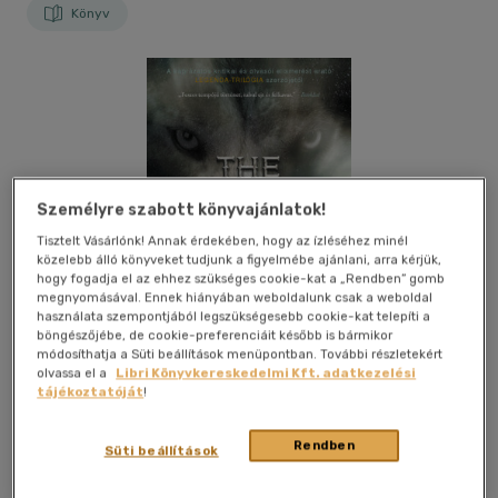
Könyv
Személyre szabott könyvajánlatok!
Tisztelt Vásárlónk! Annak érdekében, hogy az ízléséhez minél
közelebb álló könyveket tudjunk a figyelmébe ajánlani, arra kérjük,
hogy fogadja el az ehhez szükséges cookie-kat a „Rendben” gomb
megnyomásával. Ennek hiányában weboldalunk csak a weboldal
használata szempontjából legszükségesebb cookie-kat telepíti a
böngészőjébe, de cookie-preferenciáit később is bármikor
módosíthatja a Süti beállítások menüpontban. További részletekért
olvassa el a
Libri Könyvkereskedelmi Kft. adatkezelési
tájékoztatóját
!
Kívánságlistához adom
Megosztom
Rendben
Süti beállítások