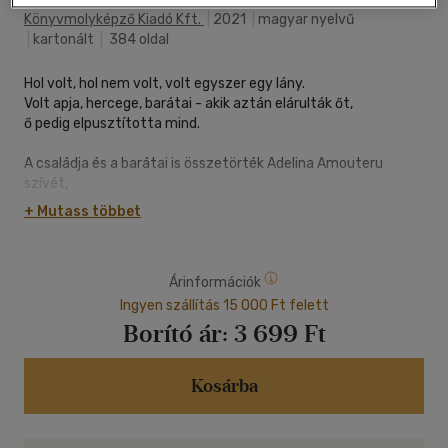
Könyvmolyképző Kiadó Kft.
|
2021
|
magyar nyelvű
|
kartonált
|
384 oldal
Hol volt, hol nem volt, volt egyszer egy lány.
Volt apja, hercege, barátai - akik aztán elárulták őt,
ő pedig elpusztította mind.
A családja és a barátai is összetörték Adelina Amouteru
szívét,
s az megtelt bosszúvággyal. Fehér Farkas néven ismerik és
+ Mutass többet
rettegik őt,
mióta a húgával elmenekült Kenettrából, hogy más ifjú
kiválasztottakkal
Árinformációk
szövetkezve saját hadsereget gyűjtsön, és legyőzze az
Inkvizíciót.
Ingyen szállítás 15 000 Ft felett
A fehér köpenyes katonákat, akik kis híján megölték.
Borító ár:
3 699 Ft
Adelina nem egy tiszta szívű hős. Rettegésből és gyűlöletből
táplálkozó ereje
Kosárba
kezd kicsúszni az irányítása alól. Nem bízik az újonnan
megismert
kiválasztottakban. Teren Santoro, az Inkvizíció vezetője