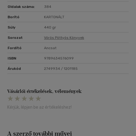
goodreads.com
Oldalak száma:
384
Szereted a Vörös pöttyös könyveket?
Borító
KARTONÁLT
Vidd haza nyugodtan! Tetszeni fog.
Súly
440 gr
16 éves kortól ajánljuk!
Sorozat
Vörös Pöttyös Könyvek
Fordító
Ancsat
ISBN
9789634576099
Árukód
2749934 / 1201185
Vásárlói értékelések, vélemények
Kérjük, lépjen be az értékeléshez!
A szerző további művei