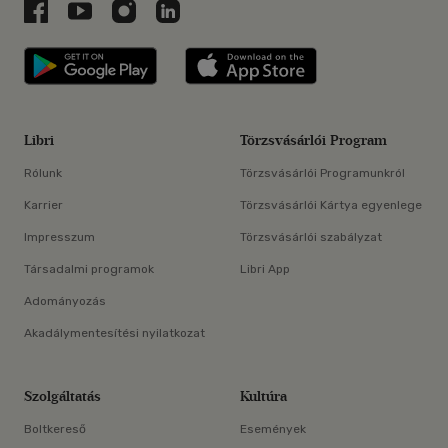
Libri a Facebookon
Libri a Youtube-on
Libri az Instagramon
Libri a LinkedInen
Libri applikáció Szerezd meg: Google P
Libri applikáció 
Libri
Törzsvásárlói Program
Rólunk
Törzsvásárlói Programunkról
Karrier
Törzsvásárlói Kártya egyenlege
Impresszum
Törzsvásárlói szabályzat
Társadalmi programok
Libri App
Adományozás
Akadálymentesítési nyilatkozat
Szolgáltatás
Kultúra
Boltkereső
Események