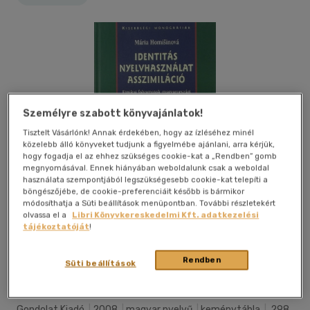
Személyre szabott könyvajánlatok!
Tisztelt Vásárlónk! Annak érdekében, hogy az ízléséhez minél
közelebb álló könyveket tudjunk a figyelmébe ajánlani, arra kérjük,
hogy fogadja el az ehhez szükséges cookie-kat a „Rendben” gomb
megnyomásával. Ennek hiányában weboldalunk csak a weboldal
használata szempontjából legszükségesebb cookie-kat telepíti a
böngészőjébe, de cookie-preferenciáit később is bármikor
módosíthatja a Süti beállítások menüpontban. További részletekért
olvassa el a
Libri Könyvkereskedelmi Kft. adatkezelési
tájékoztatóját
!
Kívánságlistához adom
Megosztom
Rendben
Süti beállítások
Gondolat Kiadó
|
2008
|
magyar nyelvű
|
keménytábla
|
298