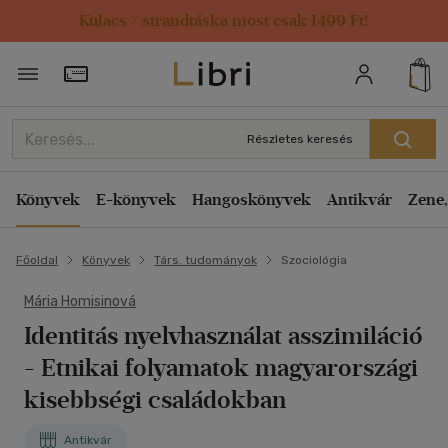
Kulacs / strandtáska most csak 1499 Ft!
Törzsvásárlói Kártya adatai
Részletes keresés
Könyvek
E-könyvek
Hangoskönyvek
Antikvár
Zene,
Főoldal
Könyvek
Társ. tudományok
Szociológia
Mária Homisinová
Identitás nyelvhasználat asszimiláció
- Etnikai folyamatok magyarországi
kisebbségi családokban
Antikvár