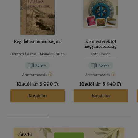
Régi falusi huncutságok
Kismesterektől
nagymesterekig
Berényi László
-
Molnár Flórián
Tóth Csaba
Könyv
Könyv
Árinformációk
Árinformációk
Kiadói ár:
3 990 Ft
Kiadói ár:
5 940 Ft
Kosárba
Kosárba