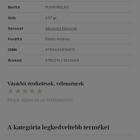
Borító
PUHATÁBLÁS
Súly
237 gr
Sorozat
Abszolút Könyvek
Fordító
Rádai Andrea
ISBN
9789635876877
Árukód
2782511 / 1224694
Vásárlói értékelések, vélemények
Kérjük, lépjen be az értékeléshez!
A kategória legkedveltebb termékei