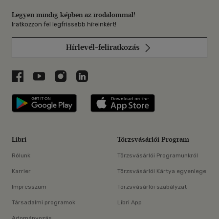
Legyen mindig képben az irodalommal!
Iratkozzon fel legfrissebb híreinkért!
Hírlevél-feliratkozás
Libri a Facebookon
Libri a Youtube-on
Libri az Instagramon
Libri a LinkedInen
Libri applikáció Szerezd meg: Google P
Libri applikáció 
Libri
Törzsvásárlói Program
Rólunk
Törzsvásárlói Programunkról
Karrier
Törzsvásárlói Kártya egyenlege
Impresszum
Törzsvásárlói szabályzat
Társadalmi programok
Libri App
Adományozás