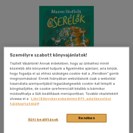
Személyre szabott könyvajánlatok!
Tisztelt Vásárlónk! Annak érdekében, hogy az ízléséhez minél
közelebb álló könyveket tudjunk a figyelmébe ajánlani, arra kérjük,
hogy fogadja el az ehhez szükséges cookie-kat a „Rendben” gomb
megnyomásával. Ennek hiányában weboldalunk csak a weboldal
Csak online
használata szempontjából legszükségesebb cookie-kat telepíti a
böngészőjébe, de cookie-preferenciáit később is bármikor
módosíthatja a Süti beállítások menüpontban. További részletekért
olvassa el a
Libri Könyvkereskedelmi Kft. adatkezelési
tájékoztatóját
!
Kívánságlistához adom
Megosztom
Rendben
Süti beállítások
Pagony Kiadó Kft.
|
2024
|
magyar nyelvű
|
puhatáblás
|
216