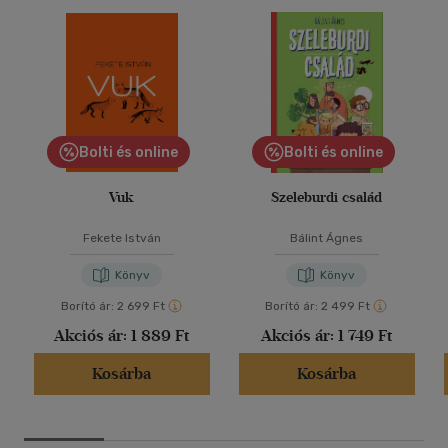
Bolti és online
Bolti és online
Vuk
Szeleburdi család
Fekete István
Bálint Ágnes
Könyv
Könyv
Borító ár:
2 699 Ft
Borító ár:
2 499 Ft
Akciós ár:
1 889 Ft
Akciós ár:
1 749 Ft
Kosárba
Kosárba