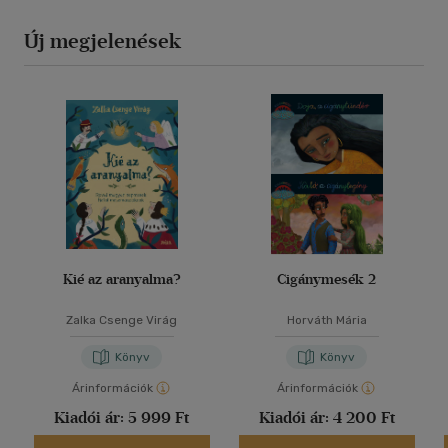
Új megjelenések
Kié az aranyalma?
Cigánymesék 2
Zalka Csenge Virág
Horváth Mária
Könyv
Könyv
Árinformációk
Árinformációk
Kiadói ár:
5 999 Ft
Kiadói ár:
4 200 Ft