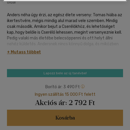
oldal
Anders néha úgy érzi, az egész élete verseny: Tomas hiába az
ikertestvére, mégis mindig alul marad vele szemben. Mindig
csak második. Amikor bejut a Cserélőkhöz, és lehetőséget
kap, hogy belőle is Cserélő lehessen, megint versenyeznie kell.
Pedig valaki más életébe belecsöppenni és ott helyt állni
nehéz küldetés. Andersnek nincs könnyű dolga, és miközben
mindenáron őriznie kell a Cserélés titkát, a saját életében is
+ Mutass többet
fény derül egy régi titokra...
A Pagony 9-12 éveseknek szóló sorozatába, az Abszolút
Lapozz bele az új tanévbe!
Könyvekbe olyan olvasmányos és izgalmas könyveket
válogatunk, amelyek abszolút lendületesek, abszolút
Borító ár:
3 490 Ft
színvonalasak, abszolút maiak. Abszolút könnyű őket olvasni,
Ingyen szállítás 15 000 Ft felett
de mégsem felszínesek, abszolút nem megterhelőek, de
Akciós ár:
2 792 Ft
mégis elgondolkodtatók. Van és lesz köztük magyar és
külföldi, fantasy, kaland- vagy éppen detektívregény - ami
mindegyikben közös, és amit garantálunk: ezeket a
Kosárba
könyveket jó olvasni!