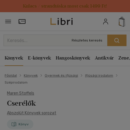
Kulacs / strandtáska most csak 1499 Ft!
Törzsvásárlói Kártya adatai
Részletes keresés
Könyvek
E-könyvek
Hangoskönyvek
Antikvár
Zene,
Főoldal
Könyvek
Gyermek és ifjúsági
Ifjúsági irodalom
Szépirodalom
Maren Stoffels
Cserélők
Abszolút Könyvek sorozat
Könyv