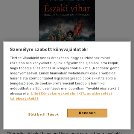
Személyre szabott könyvajánlatok!
Tisztelt Vásárlónk! Annak érdekében, hogy az ízléséhez minél
közelebb álló könyveket tudjunk a figyelmébe ajánlani, arra kérjük,
hogy fogadja el az ehhez szükséges cookie-kat a „Rendben” gomb
megnyomásával. Ennek hiányában weboldalunk csak a weboldal
használata szempontjából legszükségesebb cookie-kat telepíti a
böngészőjébe, de cookie-preferenciáit később is bármikor
módosíthatja a Süti beállítások menüpontban. További részletekért
olvassa el a
Libri Könyvkereskedelmi Kft. adatkezelési
tájékoztatóját
!
Beleolvasok
Kívánságlistához adom
Megosztom
Rendben
Süti beállítások
Gold Book Kiadó
|
2014
|
magyar nyelvű
"Marcellus Mihály Pannonia Romanum sorozatának legújabb