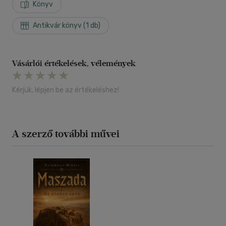
Könyv
Antikvár könyv (1 db)
Vásárlói értékelések, vélemények
Kérjük, lépjen be az értékeléshez!
A szerző további művei