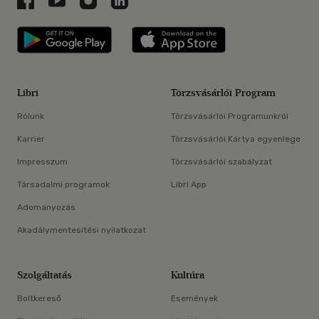
Libri applikáció Szerezd meg: Google P
Libri applikáció 
Libri
Törzsvásárlói Program
Rólunk
Törzsvásárlói Programunkról
Karrier
Törzsvásárlói Kártya egyenlege
Impresszum
Törzsvásárlói szabályzat
Társadalmi programok
Libri App
Adományozás
Akadálymentesítési nyilatkozat
Szolgáltatás
Kultúra
Boltkereső
Események