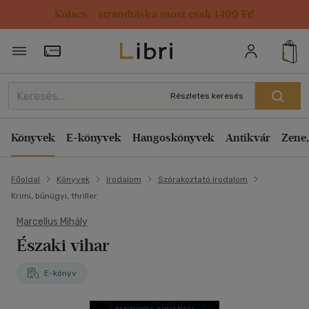
Kulacs / strandtáska most csak 1499 Ft!
Törzsvásárlói Kártya adatai
Részletes keresés
Könyvek
E-könyvek
Hangoskönyvek
Antikvár
Zene,
Főoldal
Könyvek
Irodalom
Szórakoztató irodalom
Krimi, bűnügyi, thriller
Marcellus Mihály
Északi vihar
E-könyv