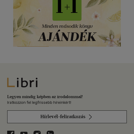
Libri
Legyen mindig képben az irodalommal!
Iratkozzon fel legfrissebb híreinkért!
Hírlevél-feliratkozás
Libri a Facebookon
Libri a Youtube-on
Libri az Instagramon
Libri a LinkedInen