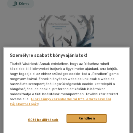
Könyv
Személyre szabott könyvajánlatok!
Tisztelt Vásárlónk! Annak érdekében, hogy az ízléséhez minél
közelebb álló könyveket tudjunk a figyelmébe ajánlani, arra kérjük,
hogy fogadja el az ehhez szükséges cookie-kat a „Rendben” gomb
megnyomásával. Ennek hiányában weboldalunk csak a weboldal
használata szempontjából legszükségesebb cookie-kat telepíti a
böngészőjébe, de cookie-preferenciáit később is bármikor
módosíthatja a Süti beállítások menüpontban. További részletekért
olvassa el a
Libri Könyvkereskedelmi Kft. adatkezelési
tájékoztatóját
!
Kívánságlistához adom
Megosztom
Rendben
Süti beállítások
(1 vélemény)