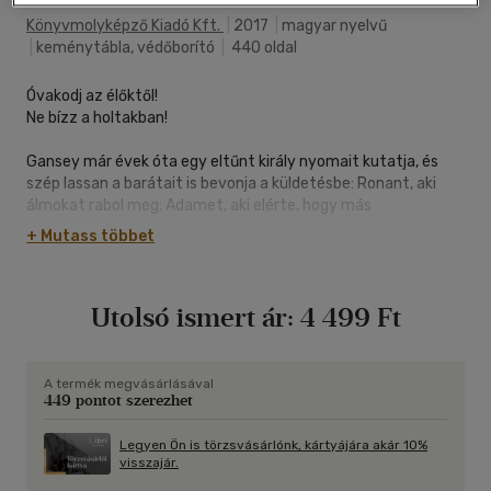
Könyvmolyképző Kiadó Kft.
|
2017
|
magyar nyelvű
|
keménytábla, védőborító
|
440 oldal
Óvakodj az élőktől!
Ne bízz a holtakban!
Gansey már évek óta egy eltűnt király nyomait kutatja, és
szép lassan a barátait is bevonja a küldetésbe: Ronant, aki
álmokat rabol meg; Adamet, aki elérte, hogy más
rendelkezzen az élete fölött; Noah-t, akinek már nincs is igazi
+ Mutass többet
élete; és Blue-t, aki szerelmes Gansey-be... miközben jól
tudja, arra rendeltetett, hogy megölje a szerelmét.
A végjáték megkezdődött. Az álmok és a rémálmok
Utolsó ismert ár:
4 499 Ft
egybefolynak. Szerelem és veszteség elválaszthatatlanná
válnak. És a keresés már nem egy konkrét útvonalra
szorítkozik.
A Kirkus Reviews ezt írta a Hollófiúk-sorozat előző darabjáról
A termék megvásárlásával
449 pontot szerezhet
(Kék liliom): "Ez a párját ritkító sorozat várhatóan viharos
végkifejlettel zárul." Nos, a vihar megérkezett a virginiai
Henriettába a halál, a vágyakozás, a megvilágosodás és egy
Legyen Ön is törzsvásárlónk, kártyájára akár 10%
visszajár.
brutális igazság kíséretében. A Hollókirállyal Maggie Stiefvater
felteszi a koronát remekművére.