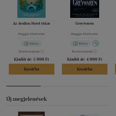
Az Avallon Hotel titkai
Greywaren
Maggie Stiefvater
Maggie Stiefvater
Könyv
Könyv
Árinformációk
Árinformációk
Kiadói ár:
5 999 Ft
Kiadói ár:
4 999 Ft
Kosárba
Kosárba
Új megjelenések