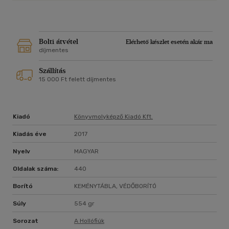
A legvonzóbb, legérzelmesebb, legelbűvölőbb mágikus világ,
amit írói fantázia teremthet.
Bolti átvétel
Elérhető készlet esetén akár ma
díjmentes
Szállítás
15 000 Ft felett díjmentes
Kiadó
Könyvmolyképző Kiadó Kft.
Kiadás éve
2017
Nyelv
MAGYAR
Oldalak száma:
440
Borító
KEMÉNYTÁBLA, VÉDŐBORÍTÓ
Súly
554 gr
Sorozat
A Hollófiúk