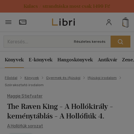
Kulacs / strandtáska most csak 1499 Ft!
Törzsvásárlói Kártya adatai
Részletes keresés
Könyvek
E-könyvek
Hangoskönyvek
Antikvár
Zene,
Főoldal
Könyvek
Gyermek és ifjúsági
Ifjúsági irodalom
Szórakoztató irodalom
Maggie Stiefvater
The Raven King - A Hollókirály -
keménytáblás
- A Hollófiúk 4.
A Hollófiúk sorozat