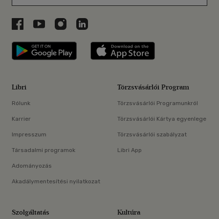
Libri a Facebookon
Libri a Youtube-on
Libri az Instagramon
Libri a LinkedInen
Libri applikáció Szerezd meg: Google P
Libri applikáció 
Libri
Törzsvásárlói Program
Rólunk
Törzsvásárlói Programunkról
Karrier
Törzsvásárlói Kártya egyenlege
Impresszum
Törzsvásárlói szabályzat
Társadalmi programok
Libri App
Adományozás
Akadálymentesítési nyilatkozat
Szolgáltatás
Kultúra