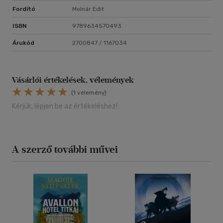
Fordító
Molnár Edit
ISBN
9789634570493
Árukód
2700847 / 1167034
Vásárlói értékelések, vélemények
(1 vélemény)
Kérjük, lépjen be az értékeléshez!
A szerző további művei