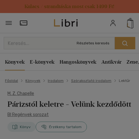
Kulacs / strandtáska most csak 1499 Ft!
Törzsvásárlói Kártya adatai
Részletes keresés
Könyvek
E-könyvek
Hangoskönyvek
Antikvár
Zene,
Főoldal
Könyvek
Irodalom
Szórakoztató irodalom
Lektűr
M. Z. Chapelle
Párizstól keletre
- Velünk kezdődött
Bl Regények sorozat
Könyv
Érzékeny tartalom