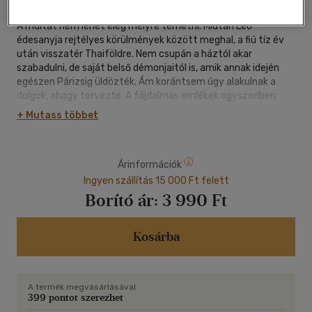
A múltat nem lehet elég mélyre temetni. Miután Léo
édesanyja rejtélyes körülmények között meghal, a fiú tíz év
után visszatér Thaiföldre. Nem csupán a háztól akar
szabadulni, de saját belső démonjaitól is, amik annak idején
egészen Párizsig üldözték. Ám korántsem úgy alakulnak a
dolgok, ahogy tervezte. A fájdalmas emlékek egyszeriben
testet öltenek, amikor eltűnik egy kisfiú, Amphawa utcáin
+ Mutass többet
pedig ismét megjelenik a rettegés.
A helyi rendőr ráadásul nem más, mint Than, aki már
Árinformációk
gyerekként is Léo idegeire ment az állandó
szabálykövetésével.
Ingyen szállítás 15 000 Ft felett
Borító ár:
3 990 Ft
Than és Léo között sosem volt felhőtlen a viszony, a
viszontlátás azonban a régi sérelmek mellett új, eddig
ismeretlen érzéseket is felszínre hoz a fiúban.
Kosárba
Szenvedély, ármány, fájdalom és vágy örvényében találja
magát, neki pedig döntenie kell, hogy tovább menekül-e.
A termék megvásárlásával
399 pontot szerezhet
Vajon Than képes lesz megtalálni az összefüggést a tíz évvel