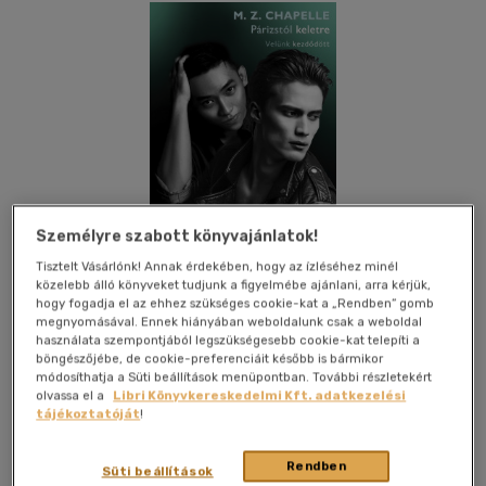
Személyre szabott könyvajánlatok!
Tisztelt Vásárlónk! Annak érdekében, hogy az ízléséhez minél
közelebb álló könyveket tudjunk a figyelmébe ajánlani, arra kérjük,
hogy fogadja el az ehhez szükséges cookie-kat a „Rendben” gomb
megnyomásával. Ennek hiányában weboldalunk csak a weboldal
használata szempontjából legszükségesebb cookie-kat telepíti a
böngészőjébe, de cookie-preferenciáit később is bármikor
Kívánságlistához adom
Megosztom
módosíthatja a Süti beállítások menüpontban. További részletekért
olvassa el a
Libri Könyvkereskedelmi Kft. adatkezelési
tájékoztatóját
!
(18 vélemény)
Művelt Nép Könyvkiadó
|
2022
|
magyar nyelvű
|
kartonkötés
Rendben
Süti beállítások
|
396 oldal