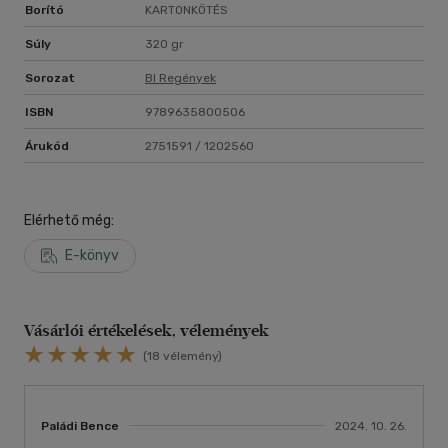
Borító
KARTONKÖTÉS
Súly
320 gr
Sorozat
Bl Regények
ISBN
9789635800506
Árukód
2751591 / 1202560
Elérhető még:
E-könyv
Vásárlói értékelések, vélemények
(18 vélemény)
Paládi Bence
2024. 10. 26.