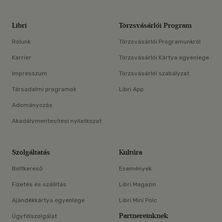
Libri
Törzsvásárlói Program
Rólunk
Törzsvásárlói Programunkról
Karrier
Törzsvásárlói Kártya egyenlege
Impresszum
Törzsvásárlói szabályzat
Társadalmi programok
Libri App
Adományozás
Akadálymentesítési nyilatkozat
Szolgáltatás
Kultúra
Boltkereső
Események
Fizetés és szállítás
Libri Magazin
Ajándékkártya egyenlege
Libri Mini Polc
Partnereinknek
Ügyfélszolgálat