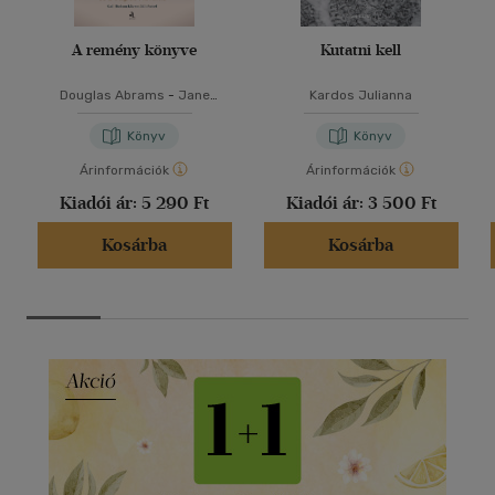
A remény könyve
Kutatni kell
Douglas Abrams
-
Jane
Kardos Julianna
Goodall
Könyv
Könyv
Árinformációk
Árinformációk
Kiadói ár:
5 290 Ft
Kiadói ár:
3 500 Ft
Kosárba
Kosárba