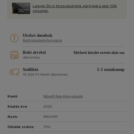
ezelőtti bűntény és a mostani eset között?
Legyen Ön is törzsvásárlónk, kártyájára akár 10%
visszajár.
És képes a szerelem begyógyítani a sebeket, amiket egy
életen át magunkkal hordozunk?
A ThanLéo Story lenyűgözően izgalmas és romantikus regény
Utolsó darabok
a BL rajongóinak.
Bolti készletinformáció
Bolti átvétel
Elérhető készlet esetén akár ma
díjmentes
Szállítás
1-3 munkanap
15 000 Ft felett díjmentes
Kiadó
Művelt Nép Könyvkiadó
Kiadás éve
2022
Nyelv
MAGYAR
Oldalak száma:
396