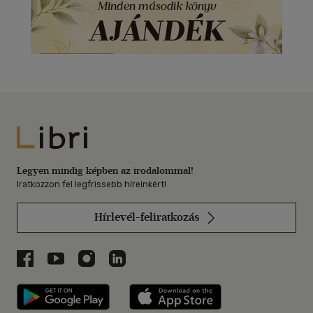
Libri
Legyen mindig képben az irodalommal!
Iratkozzon fel legfrissebb híreinkért!
Hírlevél-feliratkozás
Libri a Facebookon
Libri a Youtube-on
Libri az Instagramon
Libri a LinkedInen
Libri applikáció Szerezd meg: Google P
Libri applikáció 