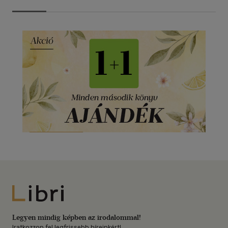
Libri
Legyen mindig képben az irodalommal!
Iratkozzon fel legfrissebb híreinkért!