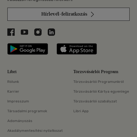
Hírlevél-feliratkozás
Libri a Facebookon
Libri a Youtube-on
Libri az Instagramon
Libri a LinkedInen
Libri applikáció Szerezd meg: Google P
Libri applikáció 
Libri
Törzsvásárlói Program
Rólunk
Törzsvásárlói Programunkról
Karrier
Törzsvásárlói Kártya egyenlege
Impresszum
Törzsvásárlói szabályzat
Társadalmi programok
Libri App
Adományozás
Akadálymentesítési nyilatkozat