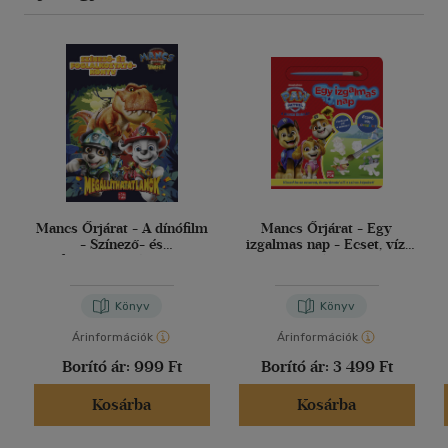
Mancs Őrjárat - A dínófilm
Mancs Őrjárat - Egy
- Színező- és
izgalmas nap - Ecset, víz,
foglalkoztatókönyv
varázslat
Könyv
Könyv
Árinformációk
Árinformációk
Borító ár:
999 Ft
Borító ár:
3 499 Ft
Kosárba
Kosárba