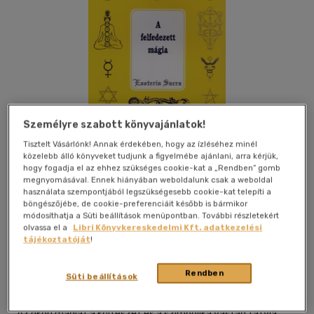
Személyre szabott könyvajánlatok!
Tisztelt Vásárlónk! Annak érdekében, hogy az ízléséhez minél
közelebb álló könyveket tudjunk a figyelmébe ajánlani, arra kérjük,
hogy fogadja el az ehhez szükséges cookie-kat a „Rendben” gomb
megnyomásával. Ennek hiányában weboldalunk csak a weboldal
használata szempontjából legszükségesebb cookie-kat telepíti a
böngészőjébe, de cookie-preferenciáit később is bármikor
módosíthatja a Süti beállítások menüpontban. További részletekért
Kívánságlistához adom
Megosztom
olvassa el a
Libri Könyvkereskedelmi Kft. adatkezelési
tájékoztatóját
!
Hermit Könyvkiadó Bt.
|
2008
|
magyar nyelvű
|
puhatáblás,
Rendben
Süti beállítások
ragasztókötött
|
107 oldal
Az ókori mágiát a költészet és a szimbolika vastag fátyla