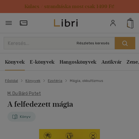
Kulacs / strandtáska most csak 1499 Ft!
Törzsvásárlói Kártya adatai
Részletes keresés
Könyvek
E-könyvek
Hangoskönyvek
Antikvár
Zene,
Főoldal
Könyvek
Ezotéria
Mágia, okkultizmus
M. Du Báró Potet
A felfedezett mágia
Könyv