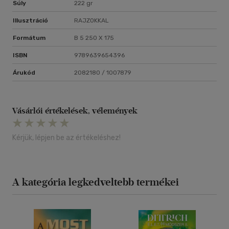
Súly
222 gr
Illusztráció
RAJZOKKAL
Formátum
B 5 250 X 175
ISBN
9789639654396
Árukód
2082180 / 1007879
Vásárlói értékelések, vélemények
Kérjük, lépjen be az értékeléshez!
A kategória legkedveltebb termékei