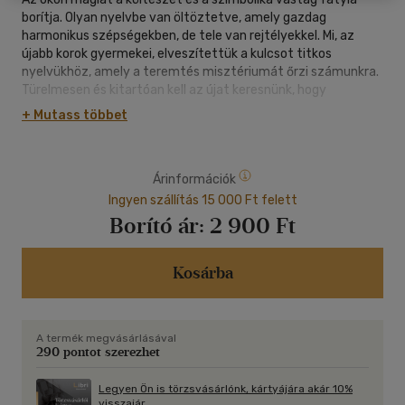
borítja. Olyan nyelvbe van öltöztetve, amely gazdag
harmonikus szépségekben, de tele van rejtélyekkel. Mi, az
újabb korok gyermekei, elveszítettük a kulcsot titkos
nyelvükhöz, amely a teremtés misztériumát őrzi számunkra.
Türelmesen és kitartóan kell az újat keresnünk, hogy
bejussunk abba az épületbe, amelynek ajtóit az évszázadok
+ Mutass többet
változásai betemették. A törmeléket el kell hordanunk, hogy
unokáink helyreállíthassák a csodás templomépületet. Az új
ismereteknek tudományosan is megalapozottnak kell lenniük,
Árinformációk
különben nem lesznek mások, mint olyan elképesztő trükkök
vagy zavarok a természet rendjében, amelyeket eddig nem
Ingyen szállítás 15 000 Ft felett
tudtak létrehozni; de nemsokára ismét elfelejtenék őket és
Borító ár:
2 900 Ft
így elvesznének, és a következő generáció már azt gondolná
róluk, hogy babonák. A természetről való tudás rendszerének
zártnak kell lennie, nem lazán egymás mellett sorakozó
Kosárba
töredékekből kell állnia. Több mint egy tudomány, egy vallás,
egy hit, és élén Istennek és a jövendőbeli életnek kell lennie.
A termék megvásárlásával
290 pontot szerezhet
Legyen Ön is törzsvásárlónk, kártyájára akár 10%
visszajár.