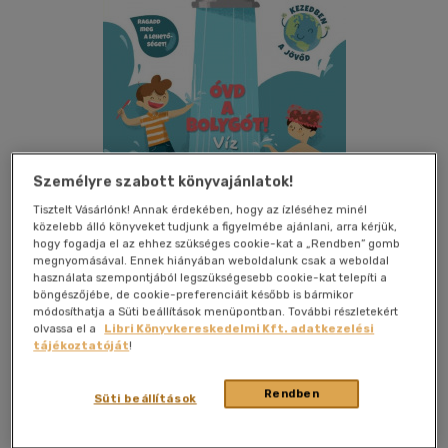
Személyre szabott könyvajánlatok!
Tisztelt Vásárlónk! Annak érdekében, hogy az ízléséhez minél
közelebb álló könyveket tudjunk a figyelmébe ajánlani, arra kérjük,
hogy fogadja el az ehhez szükséges cookie-kat a „Rendben” gomb
megnyomásával. Ennek hiányában weboldalunk csak a weboldal
használata szempontjából legszükségesebb cookie-kat telepíti a
böngészőjébe, de cookie-preferenciáit később is bármikor
Kívánságlistához adom
Megosztom
módosíthatja a Süti beállítások menüpontban. További részletekért
olvassa el a
Libri Könyvkereskedelmi Kft. adatkezelési
tájékoztatóját
!
Geopen Könyvkiadó Kft.
|
2020
|
magyar nyelvű
|
keménytábla
|
24 oldal
Rendben
Süti beállítások
Óvnunk kell vizeinket, vigyáznunk kell tisztaságukra, és mi azt