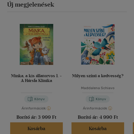
Új megjelenések
Minka, a kis állatorvos 1. -
Milyen színű a kedvesség?
A Hársfa Klinika
Maddalena Schiavo
Könyv
Könyv
Árinformációk
Árinformációk
Borító ár:
3 999 Ft
Borító ár:
4 990 Ft
Kosárba
Kosárba