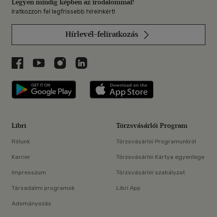
Legyen mindig képben az irodalommal!
Iratkozzon fel legfrissebb híreinkért!
Hírlevél-feliratkozás
Libri a Facebookon
Libri a Youtube-on
Libri az Instagramon
Libri a LinkedInen
Libri applikáció Szerezd meg: Google P
Libri applikáció 
Libri
Törzsvásárlói Program
Rólunk
Törzsvásárlói Programunkról
Karrier
Törzsvásárlói Kártya egyenlege
Impresszum
Törzsvásárlói szabályzat
Társadalmi programok
Libri App
Adományozás