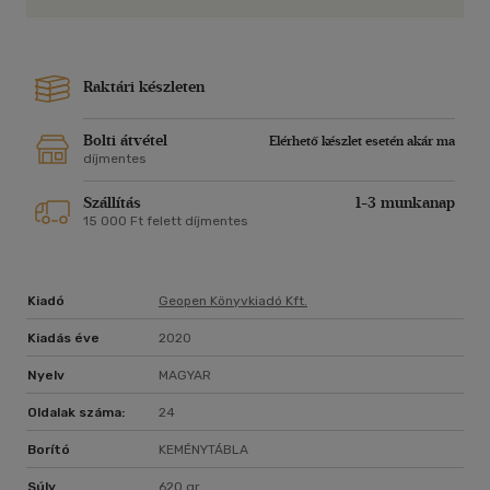
Raktári készleten
Bolti átvétel
Elérhető készlet esetén akár ma
díjmentes
Szállítás
1-3 munkanap
15 000 Ft felett díjmentes
Kiadó
Geopen Könyvkiadó Kft.
Kiadás éve
2020
Nyelv
MAGYAR
Oldalak száma:
24
Borító
KEMÉNYTÁBLA
Súly
620 gr