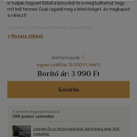
is tudjuk, hogyan! Ebből a könyvből te is megtudhatod, hogy
mit kell tenned. Csak ragadd meg a lehetőséget, és megkapod
a választ!
Csatlakozz a környezetvédők csapatához!
+ Mutass többet
Árinformációk
Ingyen szállítás 15 000 Ft felett
Borító ár:
3 990 Ft
Kosárba
A termék megvásárlásával
399 pontot szerezhet
Legyen Ön is törzsvásárlónk, kártyájára akár 10%
visszajár.