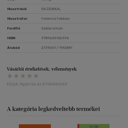
Illusztráció
RAJZOKKAL
Illusztrátor
Federica Fabbian
Fordító
Sziklai István
ISBN
9789635160396
Árukód
2739051 / 1192881
Vásárlói értékelések, vélemények
Kérjük, lépjen be az értékeléshez!
A kategória legkedveltebb termékei