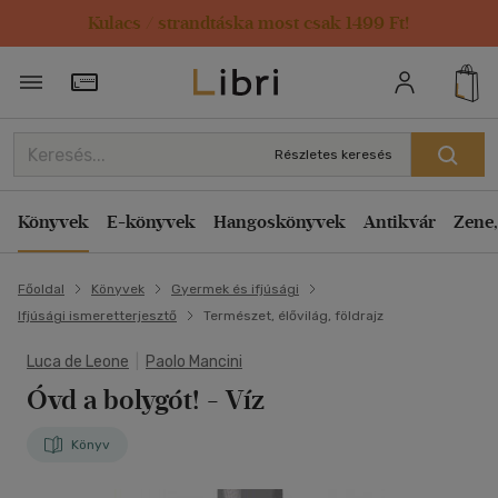
Kulacs / strandtáska most csak 1499 Ft!
Törzsvásárlói Kártya adatai
Részletes keresés
Könyvek
E-könyvek
Hangoskönyvek
Antikvár
Zene,
Főoldal
Könyvek
Gyermek és ifjúsági
Ifjúsági ismeretterjesztő
Természet, élővilág, földrajz
Luca de Leone
|
Paolo Mancini
Óvd a bolygót! - Víz
Könyv