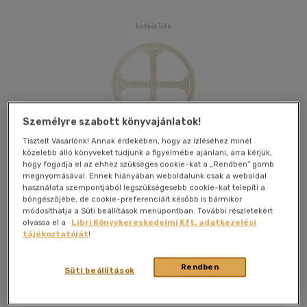
Személyre szabott könyvajánlatok!
Tisztelt Vásárlónk! Annak érdekében, hogy az ízléséhez minél
közelebb álló könyveket tudjunk a figyelmébe ajánlani, arra kérjük,
hogy fogadja el az ehhez szükséges cookie-kat a „Rendben” gomb
megnyomásával. Ennek hiányában weboldalunk csak a weboldal
használata szempontjából legszükségesebb cookie-kat telepíti a
böngészőjébe, de cookie-preferenciáit később is bármikor
módosíthatja a Süti beállítások menüpontban. További részletekért
olvassa el a
Libri Könyvkereskedelmi Kft. adatkezelési
tájékoztatóját
!
Kívánságlistához adom
Megosztom
Rendben
Süti beállítások
L' Harmattan Kft.
|
2025
|
magyar nyelvű
|
füles, kartonált
|
384 oldal