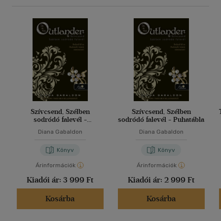
Szívcsend, Szélben
Szívcsend, Szélben
sodródó falevél -
sodródó falevél - Puhatábla
Keménytábla
Diana Gabaldon
Diana Gabaldon
Könyv
Könyv
Árinformációk
Árinformációk
Kiadói ár:
3 999 Ft
Kiadói ár:
2 999 Ft
Kosárba
Kosárba