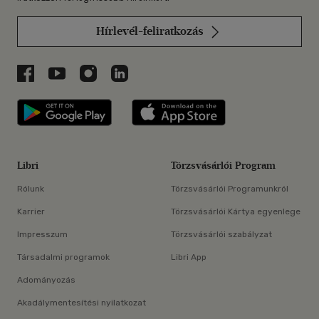
Hírlevél-feliratkozás
Libri a Facebookon
Libri a Youtube-on
Libri az Instagramon
Libri a LinkedInen
Libri applikáció Szerezd meg: Google P
Libri applikáció 
Libri
Törzsvásárlói Program
Rólunk
Törzsvásárlói Programunkról
Karrier
Törzsvásárlói Kártya egyenlege
Impresszum
Törzsvásárlói szabályzat
Társadalmi programok
Libri App
Adományozás
Akadálymentesítési nyilatkozat