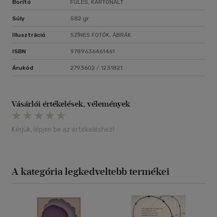
Borító
FÜLES, KARTONÁLT
Súly
582 gr
Illusztráció
SZÍNES FOTÓK, ÁBRÁK
ISBN
9789636461461
Árukód
2793602 / 1231821
Vásárlói értékelések, vélemények
Kérjük, lépjen be az értékeléshez!
A kategória legkedveltebb termékei