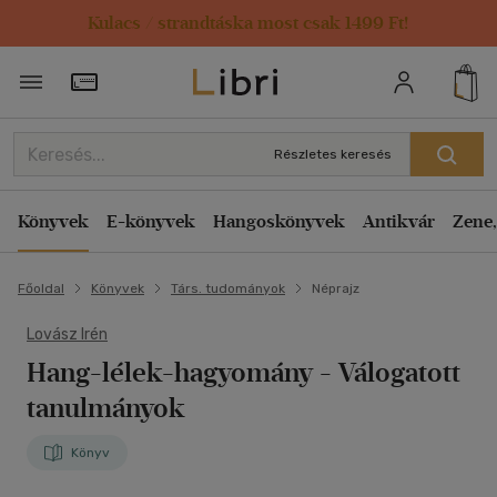
Kulacs / strandtáska most csak 1499 Ft!
Törzsvásárlói Kártya adatai
Részletes keresés
Könyvek
E-könyvek
Hangoskönyvek
Antikvár
Zene,
Főoldal
Könyvek
Társ. tudományok
Néprajz
Lovász Irén
Hang-lélek-hagyomány
- Válogatott
tanulmányok
Könyv