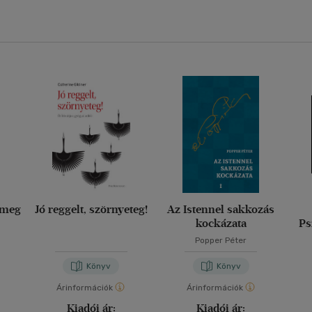
 meg
Jó reggelt, szörnyeteg!
Az Istennel sakkozás
kockázata
Ps
Popper Péter
Könyv
Könyv
Árinformációk
Árinformációk
Kiadói ár:
Kiadói ár: