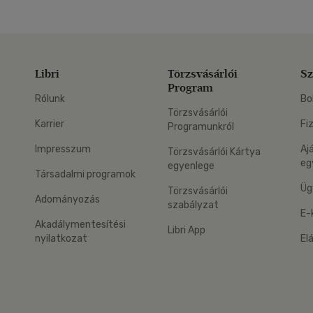
Libri
Törzsvásárlói
Sz
Program
Rólunk
Bo
Törzsvásárlói
Karrier
Fi
Programunkról
Impresszum
Aj
Törzsvásárlói Kártya
eg
egyenlege
Társadalmi programok
Üg
Törzsvásárlói
Adományozás
szabályzat
E-
Akadálymentesítési
Libri App
nyilatkozat
El
eg: Google Play
 applikáció Letölthető az App Store-ból