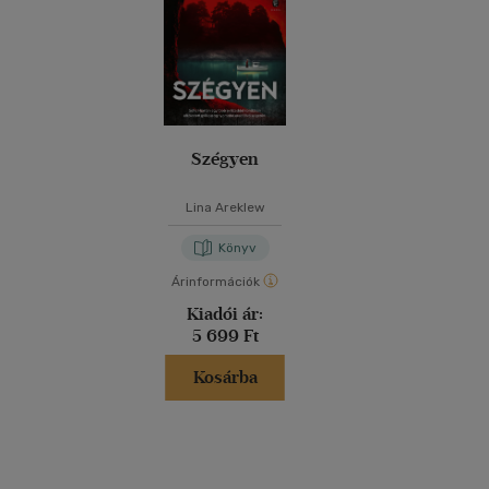
Szégyen
Lina Areklew
Könyv
Árinformációk
Kiadói ár:
5 699 Ft
Kosárba