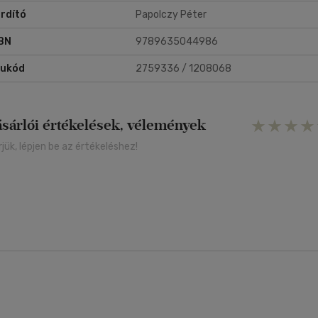
rdító
Papolczy Péter
BN
9789635044986
rukód
2759336 / 1208068
ásárlói értékelések, vélemények
rjük, lépjen be az értékeléshez!