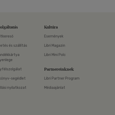
olgáltatás
Kultúra
ltkereső
Események
zetés és szállítás
Libri Magazin
ándékkártya
Libri Mini Polc
yenlege
Partnereinknek
yfélszolgálat
könyv-segédlet
Libri Partner Program
állási nyilatkozat
Médiaajánlat