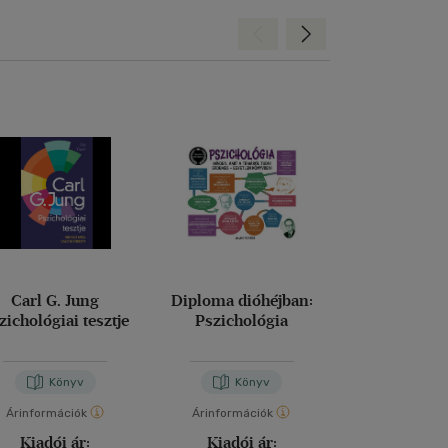
Hátra
Előre
Carl G. Jung
Diploma dióhéjban:
Vállald fel 
zichológiai tesztje
Pszichológia
boldogs
Ichiro Kishimi
-
Fu
Könyv
Könyv
Kön
Árinformációk
Árinformációk
Árinformáci
Kiadói ár:
Kiadói ár:
Kiadói 