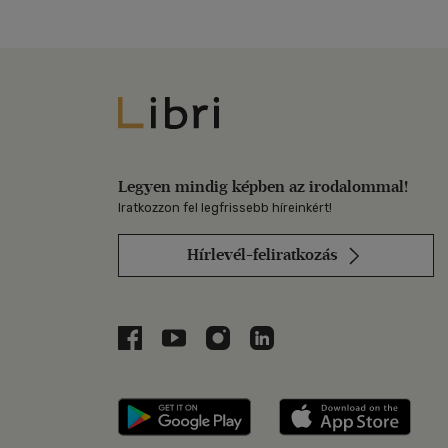
Libri
Legyen mindig képben az irodalommal!
Iratkozzon fel legfrissebb híreinkért!
Hírlevél-feliratkozás
Libri a Facebookon
Libri a Youtube-on
Libri az Instagramon
Libri a LinkedInen
Libri applikáció Szerezd m
Libri