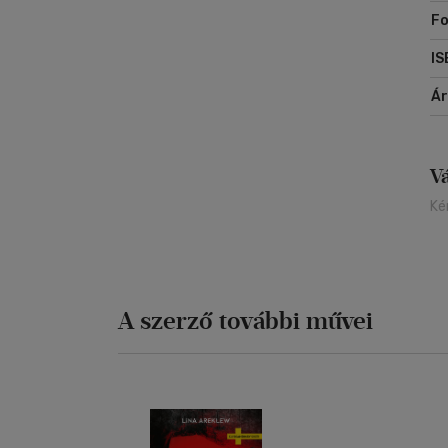
Fo
IS
Á
V
Ké
A szerző további művei