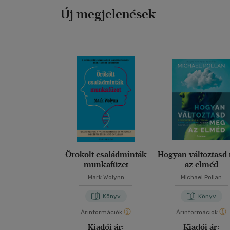
Új megjelenések
Örökölt családminták
Hogyan változtasd
munkafüzet
az elméd
Mark Wolynn
Michael Pollan
Könyv
Könyv
Árinformációk
Árinformációk
Kiadói ár:
Kiadói ár: