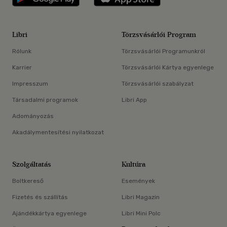
Libri
Törzsvásárlói Program
Rólunk
Törzsvásárlói Programunkról
Karrier
Törzsvásárlói Kártya egyenlege
Impresszum
Törzsvásárlói szabályzat
Társadalmi programok
Libri App
Adományozás
Akadálymentesítési nyilatkozat
Szolgáltatás
Kultúra
Boltkereső
Események
Fizetés és szállítás
Libri Magazin
Ajándékkártya egyenlege
Libri Mini Polc