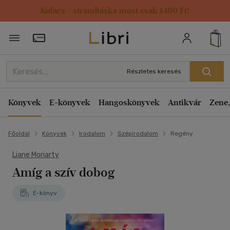
Kulacs / strandtáska most csak 1499 Ft!
Törzsvásárlói Kártya adatai
Részletes keresés
Könyvek
E-könyvek
Hangoskönyvek
Antikvár
Zene,
Főoldal
Könyvek
Irodalom
Szépirodalom
Regény
Liane Moriarty
Amíg a szív dobog
E-könyv