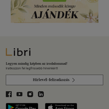
Libri
Legyen mindig képben az irodalommal!
Iratkozzon fel legfrissebb híreinkért!
Hírlevél-feliratkozás
Libri a Facebookon
Libri a Youtube-on
Libri az Instagramon
Libri a LinkedInen
Libri applikáció Szerezd meg: Google P
Libri applikáció 