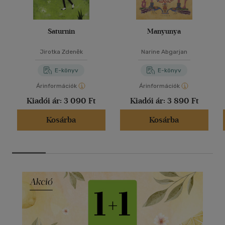
Saturnin
Manyunya
Jirotka Zdeněk
Narine Abgarjan
E-könyv
E-könyv
Árinformációk
Árinformációk
Kiadói ár:
3 090 Ft
Kiadói ár:
3 890 Ft
Kosárba
Kosárba