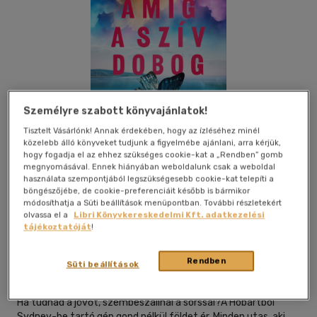
Személyre szabott könyvajánlatok!
Tisztelt Vásárlónk! Annak érdekében, hogy az ízléséhez minél
közelebb álló könyveket tudjunk a figyelmébe ajánlani, arra kérjük,
hogy fogadja el az ehhez szükséges cookie-kat a „Rendben” gomb
megnyomásával. Ennek hiányában weboldalunk csak a weboldal
használata szempontjából legszükségesebb cookie-kat telepíti a
böngészőjébe, de cookie-preferenciáit később is bármikor
módosíthatja a Süti beállítások menüpontban. További részletekért
olvassa el a
Libri Könyvkereskedelmi Kft. adatkezelési
Beleolvasok
Kívánságlistához adom
Megosztom
tájékoztatóját
!
Rendben
Süti beállítások
General Press Könyvkiadó
|
2026
|
magyar nyelvű
Ha tudnád a jövőt, szembeszállnál a sorssal?A Hobartból
Sydney-be tartó gép gond nélkül földet ér. Minden utas, aki