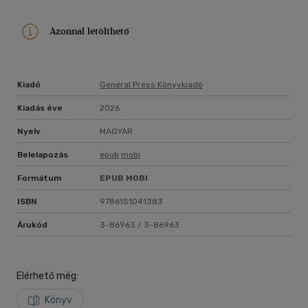
Azonnal letölthető
Kiadó
General Press Könyvkiadó
Kiadás éve
2026
Nyelv
MAGYAR
Belelapozás
epub
mobi
Formátum
EPUB
MOBI
ISBN
9786151041383
Árukód
3-86963 / 3-86963
Elérhető még:
Könyv