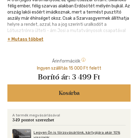
félig ember, félig szarvas alakban Erdősötét mélyén bujkál. Az
ország lakói esőért imádkoznak, mert a termést pusztító
aszály már éhínséget okoz. Csak a Szarvasgyermek állíthatja
helyre a rendet, azzal, ha a jog szerinti uralkodót a
Lótusztrónra ülteti - ám Josi a mutatványosok csapatával
él, és szerelme, Kai a gyermekét várja, Sikanoko pedig még
+ Mutass többet
mindig az Őszhercegnőt siratja.
Hina csodával határos módon megmenekül: Fudzsi úrnő előbb
elbújtatja egy templomban, majd nővé érésétől vigalmi
Árinformációk
hajóján dolgoztatja. Egy napon azonban a lány szökésre adja a
fejét - pedig még ő sem tudja, milyen szerepet szánt neki a
Ingyen szállítás 15 000 Ft felett
sors az ország megmentésében. Az úton Take, Sikanoko fia
Borító ár:
3 499 Ft
mellett Josi és Kai kíséri...
Kosárba
A termék megvásárlásával
349 pontot szerezhet
Legyen Ön is törzsvásárlónk, kártyájára akár 10%
visszajár.