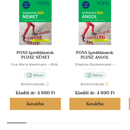
PONS Igetáblázatok
PONS Igetáblázatok
PLUSZ NÉMET
PLUSZ ANGOL
Eva-Maria Weermann
-
Ulrike
Stephan Buckenmaier
-
Wolk
Samantha Scott
Könyv
Könyv
Árinformációk
Árinformációk
Kiadói ár:
4 890 Ft
Kiadói ár:
4 890 Ft
Kosárba
Kosárba