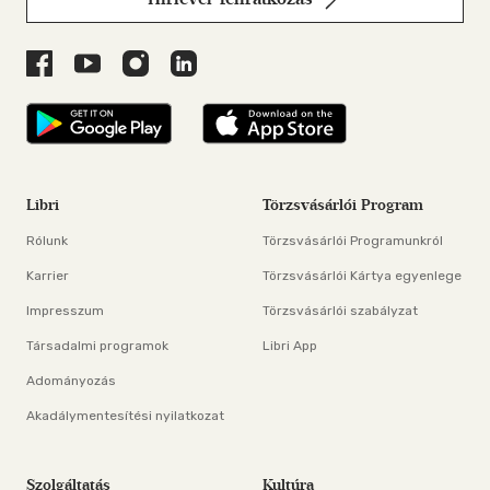
Libri a Facebookon
Libri a Youtube-on
Libri az Instagramon
Libri a LinkedInen
Libri applikáció Szerezd meg: Google P
Libri applikáció 
Libri
Törzsvásárlói Program
Rólunk
Törzsvásárlói Programunkról
Karrier
Törzsvásárlói Kártya egyenlege
Impresszum
Törzsvásárlói szabályzat
Társadalmi programok
Libri App
Adományozás
Akadálymentesítési nyilatkozat
Szolgáltatás
Kultúra