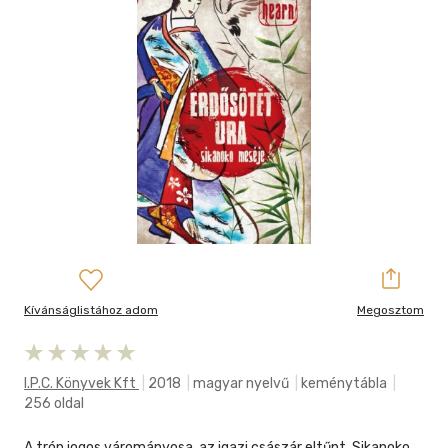
Kívánságlistához adom
Megosztom
I.p.c. Könyvek Kft
|
2018
|
magyar nyelvű
|
keménytábla
|
256 oldal
A trón jogos várományosa, az igazi császár eltűnt. Sikanoko