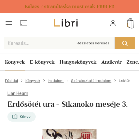
Kulacs / strandtáska most csak 1499 Ft!
Törzsvásárlói Kártya adatai
Részletes keresés
Könyvek
E-könyvek
Hangoskönyvek
Antikvár
Zene,
Főoldal
Könyvek
Irodalom
Szórakoztató irodalom
Lektűr
Lian Hearn
Erdősötét ura
- Sikanoko meséje 3.
Könyv