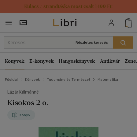
Kulacs / strandtáska most csak 1499 Ft!
Törzsvásárlói Kártya adatai
Részletes keresés
Könyvek
E-könyvek
Hangoskönyvek
Antikvár
Zene,
Főoldal
Könyvek
Tudomány és Természet
Matematika
Lázár Kálmánné
Kisokos 2 o.
Könyv