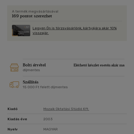
A termék megvásárlásával
169 pontot szerezhet
Legyen Ön is törzsvásárlónk, kártyájára akár 10%
visszajár.
Bolti átvétel
Elérhető készlet esetén akár ma
díjmentes
Szállítás
15 000 Ft felett díjmentes
Kiadó
Mozaik Oktatási Stúdió Kft.
Kiadás éve
2003
Nyelv
MAGYAR