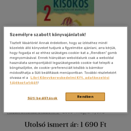
Személyre szabott könyvajánlatok!
Tisztelt Vásárlónk! Annak érdekében, hogy az ízléséhez minél
közelebb álló könyveket tudjunk a figyelmébe ajánlani, arra kérjük,
hogy fogadja el az ehhez szükséges cookie-kat a „Rendben” gomb
megnyomásával. Ennek hiányában weboldalunk csak a weboldal
használata szempontjából legszükségesebb cookie-kat telepíti a
böngészőjébe, de cookie-preferenciáit később is bármikor
módosíthatja a Süti beállítások menüpontban. További részletekért
olvassa el a
Libri Könyvkereskedelmi Kft. adatkezelési
tájékoztatóját
!
Kívánságlistához adom
Megosztom
Rendben
Süti beállítások
Mozaik Oktatási Stúdió Kft.
|
2003
|
magyar nyelvű
Utolsó ismert ár:
1 690 Ft