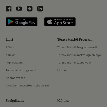
Libri a Facebookon
Libri a Youtube-on
Libri az Instagramon
Libri a LinkedInen
Libri applikáció Szerezd meg: Google P
Libri applikáció 
Libri
Törzsvásárlói Program
Rólunk
Törzsvásárlói Programunkról
Karrier
Törzsvásárlói Kártya egyenlege
Impresszum
Törzsvásárlói szabályzat
Társadalmi programok
Libri App
Adományozás
Akadálymentesítési nyilatkozat
Szolgáltatás
Kultúra