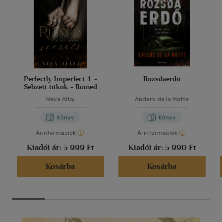
Perfectly Imperfect 4. -
Rozsdaerdő
Sebzett titkok - Ruined
secrets
Neva Altaj
Anders de la Motte
Könyv
Könyv
Árinformációk
Árinformációk
Kiadói ár:
5 999 Ft
Kiadói ár:
5 990 Ft
Kosárba
Kosárba