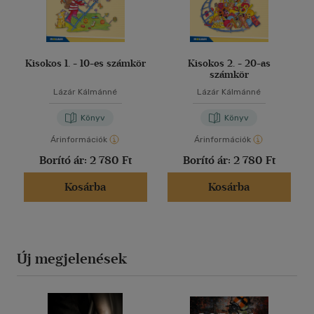
Kisokos 1. - 10-es számkör
Kisokos 2. - 20-as
számkör
Lázár Kálmánné
Lázár Kálmánné
Könyv
Könyv
Árinformációk
Árinformációk
Borító ár:
2 780 Ft
Borító ár:
2 780 Ft
Kosárba
Kosárba
Új megjelenések