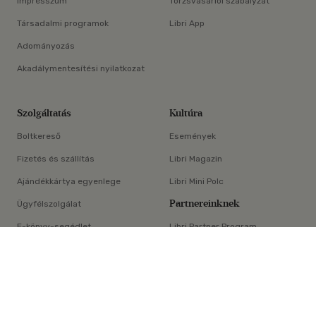
Impresszum
Törzsvásárlói szabályzat
Társadalmi programok
Libri App
Adományozás
Akadálymentesítési nyilatkozat
Szolgáltatás
Kultúra
Boltkereső
Események
Fizetés és szállítás
Libri Magazin
Ajándékkártya egyenlege
Libri Mini Polc
Partnereinknek
Ügyfélszolgálat
E-könyv-segédlet
Libri Partner Program
×
Elállási nyilatkozat
Médiaajánlat
ÁSZF
Adatvédelem
Oldaltérkép
Süti beállítások