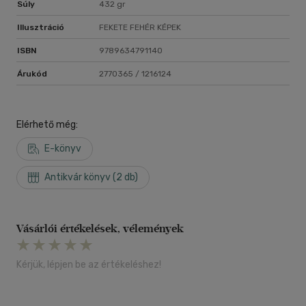
Súly
432 gr
Illusztráció
FEKETE FEHÉR KÉPEK
ISBN
9789634791140
Árukód
2770365 / 1216124
Elérhető még:
E-könyv
Antikvár könyv (2 db)
Vásárlói értékelések, vélemények
Kérjük, lépjen be az értékeléshez!