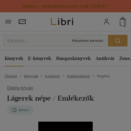
Kulacs / strandtáska most csak 1499 Ft!
Törzsvásárlói Kártya adatai
Részletes keresés
Könyvek
E-könyvek
Hangoskönyvek
Antikvár
Zene,
Főoldal
Könyvek
Irodalom
Szépirodalom
Regény
Örkény István
Lágerek népe / Emlékezők
Könyv