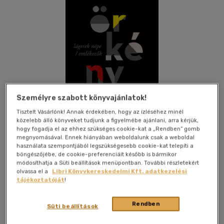
Személyre szabott könyvajánlatok!
Tisztelt Vásárlónk! Annak érdekében, hogy az ízléséhez minél
közelebb álló könyveket tudjunk a figyelmébe ajánlani, arra kérjük,
hogy fogadja el az ehhez szükséges cookie-kat a „Rendben” gomb
megnyomásával. Ennek hiányában weboldalunk csak a weboldal
használata szempontjából legszükségesebb cookie-kat telepíti a
böngészőjébe, de cookie-preferenciáit később is bármikor
Kívánságlistához adom
Megosztom
módosíthatja a Süti beállítások menüpontban. További részletekért
olvassa el a
Libri Könyvkereskedelmi Kft. adatkezelési
tájékoztatóját
!
Helikon Kiadó
|
2023
|
magyar nyelvű
|
keménytábla,
védőborító
|
471 oldal
Rendben
Süti beállítások
Háború és hadifogság, a szenvedések közepette megismert