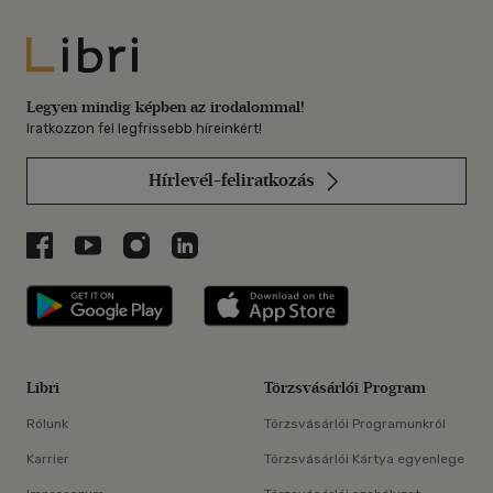
Libri
Legyen mindig képben az irodalommal!
Iratkozzon fel legfrissebb híreinkért!
Hírlevél-feliratkozás
Libri a Facebookon
Libri a Youtube-on
Libri az Instagramon
Libri a LinkedInen
Libri applikáció Szerezd meg: Google P
Libri applikáció 
Libri
Törzsvásárlói Program
Rólunk
Törzsvásárlói Programunkról
Karrier
Törzsvásárlói Kártya egyenlege