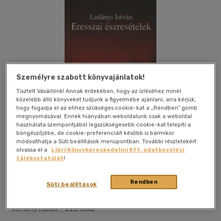
Személyre szabott könyvajánlatok!
Tisztelt Vásárlónk! Annak érdekében, hogy az ízléséhez minél
közelebb álló könyveket tudjunk a figyelmébe ajánlani, arra kérjük,
hogy fogadja el az ehhez szükséges cookie-kat a „Rendben” gomb
megnyomásával. Ennek hiányában weboldalunk csak a weboldal
használata szempontjából legszükségesebb cookie-kat telepíti a
böngészőjébe, de cookie-preferenciáit később is bármikor
módosíthatja a Süti beállítások menüpontban. További részletekért
olvassa el a
Libri Könyvkereskedelmi Kft. adatkezelési
tájékoztatóját
!
Kívánságlistához adom
Megosztom
Rendben
Süti beállítások
Zetna Kiadó
|
2013
|
magyar nyelvű
|
cérnafűzött,
keménytáblás
|
220 oldal