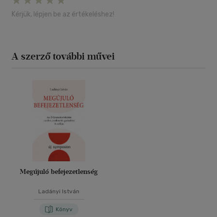
Kérjük, lépjen be az értékeléshez!
A szerző további művei
Megújuló befejezetlenség
Ladányi István
Könyv