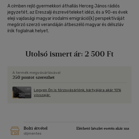
A címben rejlő gyermekkori áthallás Herceg János rádiós
jegyzetét, az Ereszalji észrevételeket idézi, és a 90-es évek
eleji vajdasági magyar irodalmi emigráció(k) perspektíváját
megőrző szerző verandáján átbeszélő magyar és délszláv
írók foglalnak helyet.
Utolsó ismert ár:
2 500 Ft
A termék megvásárlásával
250 pontot szerezhet
Legyen Ön is törzsvásárlónk, kártyájára akár 10%
visszajár.
Bolti átvétel
Elérhető készlet esetén akár ma
díjmentes