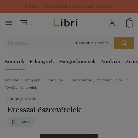
Kulacs / strandtáska most csak 1499 Ft!
Törzsvásárlói Kártya adatai
Részletes keresés
Könyvek
E-könyvek
Hangoskönyvek
Antikvár
Zene,
Főoldal
Könyvek
Irodalom
Irodalomtud., -történet, -elm.
További könyveink
Ladányi István
Eresszai észrevételek
Könyv