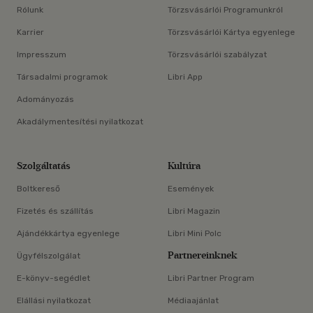
Rólunk
Törzsvásárlói Programunkról
Karrier
Törzsvásárlói Kártya egyenlege
Impresszum
Törzsvásárlói szabályzat
Társadalmi programok
Libri App
Adományozás
Akadálymentesítési nyilatkozat
Szolgáltatás
Kultúra
Boltkereső
Események
Fizetés és szállítás
Libri Magazin
Ajándékkártya egyenlege
Libri Mini Polc
Partnereinknek
Ügyfélszolgálat
E-könyv-segédlet
Libri Partner Program
Elállási nyilatkozat
Médiaajánlat