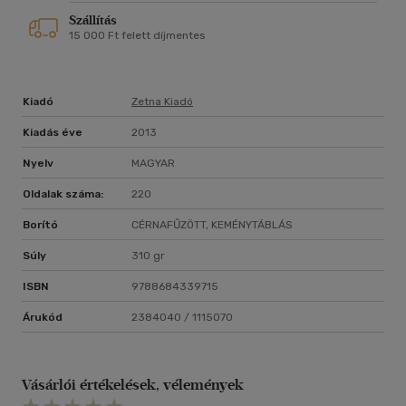
Szállítás
15 000 Ft felett díjmentes
Kiadó
Zetna Kiadó
Kiadás éve
2013
Nyelv
MAGYAR
Oldalak száma:
220
Borító
CÉRNAFŰZÖTT, KEMÉNYTÁBLÁS
Súly
310 gr
ISBN
9788684339715
Árukód
2384040 / 1115070
Vásárlói értékelések, vélemények