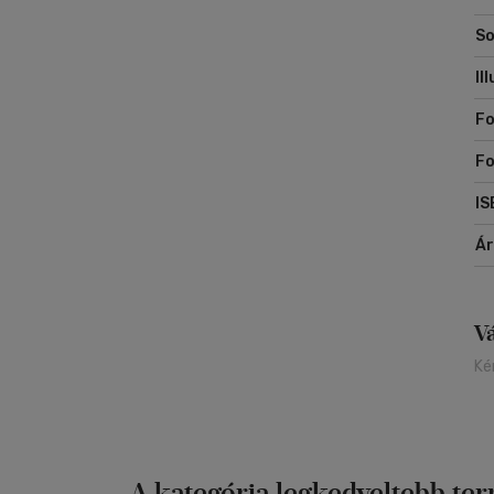
So
Il
Fo
F
IS
Á
V
Ké
A kategória legkedveltebb te