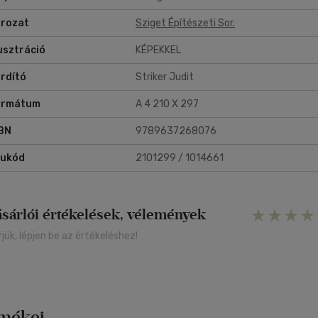
rozat
Sziget Építészeti Sor.
lusztráció
KÉPEKKEL
rdító
Striker Judit
ormátum
A 4 210 X 297
BN
9789637268076
rukód
2101299 / 1014661
ásárlói értékelések, vélemények
rjük, lépjen be az értékeléshez!
rmékei