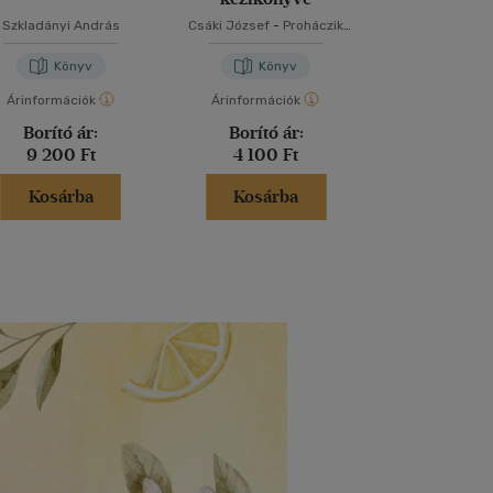
Szkladányi András
Csáki József
-
Proháczik
Szabó Józs
János
Könyv
Könyv
Kön
Árinformációk
Árinformációk
Árinformáci
Borító ár:
Borító ár:
Borító 
9 200 Ft
4 100 Ft
3 300 
Kosárba
Kosárba
Kosár