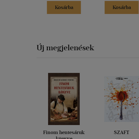
Kosárba
Kosárba
Új megjelenések
Finom hentesáruk
SZAFT
könyve