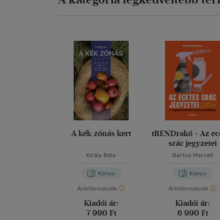
A kék zónás kert
tRENDrakó - Az ec
srác jegyzetei
Király Béla
Bartus Marcell
Könyv
Könyv
Árinformációk
Árinformációk
Kiadói ár:
Kiadói ár:
7 990 Ft
6 990 Ft