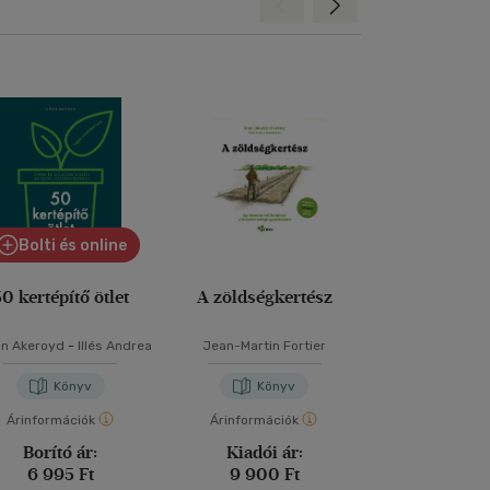
Hátra
Előre
Bolti és online
0 kertépítő ötlet
A zöldségkertész
Ásásmen
kertészk
n Akeroyd
-
Illés Andrea
Jean-Martin Fortier
Charlie Nar
Könyv
Könyv
Kön
Árinformációk
Árinformációk
Árinformáci
Borító ár:
Kiadói ár:
Borító 
6 995 Ft
9 900 Ft
6 800 