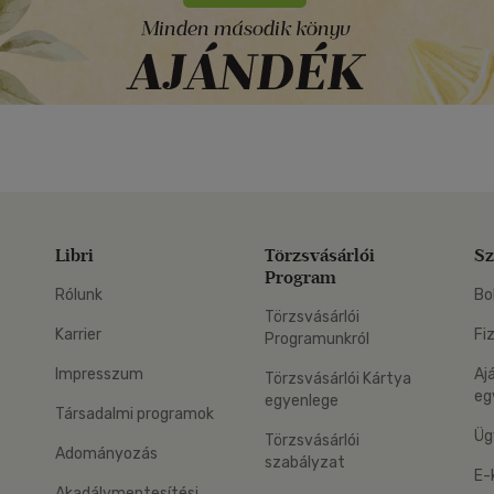
Libri
Törzsvásárlói
Sz
Program
Rólunk
Bo
Törzsvásárlói
Karrier
Fi
Programunkról
Impresszum
Aj
Törzsvásárlói Kártya
eg
egyenlege
Társadalmi programok
Üg
Törzsvásárlói
Adományozás
szabályzat
E-
Akadálymentesítési