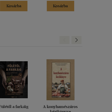
Kosárba
Kosárba
Kosár
Hátra
Előre
Fülétől a farkáig
A konyhamészáros
Disznóöl
kézikönyve
disznóto