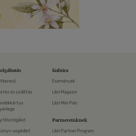
olgáltatás
Kultúra
ltkereső
Események
zetés és szállítás
Libri Magazin
ándékkártya
Libri Mini Polc
yenlege
Partnereinknek
yfélszolgálat
könyv-segédlet
Libri Partner Program