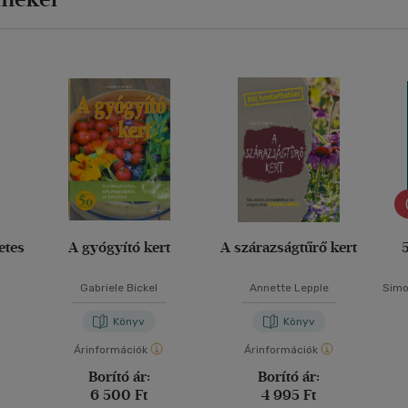
etes
A gyógyító kert
A szárazságtűrő kert
5
Gabriele Bickel
Annette Lepple
Simo
Könyv
Könyv
Árinformációk
Árinformációk
Borító ár:
Borító ár:
6 500 Ft
4 995 Ft