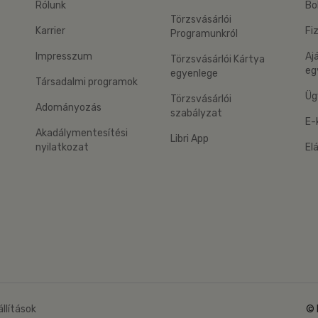
Rólunk
Bo
Törzsvásárlói
Karrier
Fi
Programunkról
Impresszum
Aj
Törzsvásárlói Kártya
eg
egyenlege
Társadalmi programok
Üg
Törzsvásárlói
Adományozás
szabályzat
E-
Akadálymentesítési
Libri App
nyilatkozat
El
eg: Google Play
 applikáció Letölthető az App Store-ból
állítások
© 