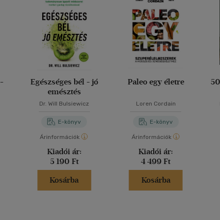
-
Egészséges bél - jó
Paleo egy életre
50
emésztés
kkel
Dr. Will Bulsiewicz
Loren Cordain
E-könyv
E-könyv
Árinformációk
Árinformációk
Kiadói ár:
Kiadói ár:
5 190 Ft
4 499 Ft
Kosárba
Kosárba