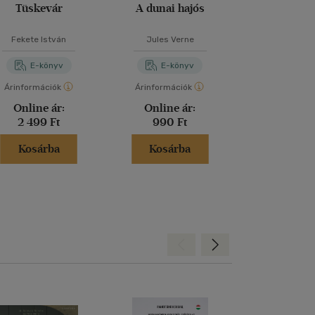
Tüskevár
A dunai hajós
A kis teknős
teknős és az e
- A titokzat
Fekete István
Jules Verne
Noa Lar
erdő
E-könyv
E-könyv
E-kö
Árinformációk
Árinformációk
Árinformáci
Online ár:
Online ár:
Kiadói 
2 499 Ft
990 Ft
1 490 
Kosárba
Kosárba
Kosár
Hátra
Előre