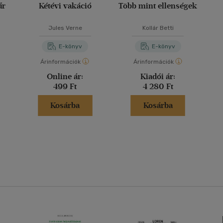
űr
Kétévi vakáció
Több mint ellenségek
Jules Verne
Kollár Betti
E-könyv
E-könyv
Árinformációk
Árinformációk
Online ár:
Kiadói ár:
499 Ft
4 280 Ft
Kosárba
Kosárba