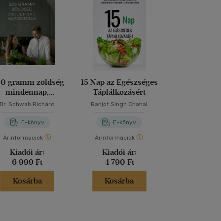
0 gramm zöldség
15 Nap az Egészséges
15 Nap a Fo
mindennap,
Táplálkozásért
változatosan - A
Dr. Schwab Richárd
Ranjot Singh Chahal
Ranjot Singh
mikrobiombarát
életmód alapjai
E-könyv
E-könyv
E-kö
elméletben és
Árinformációk
Árinformációk
Árinformáci
gyakorlatban
Kiadói ár:
Kiadói ár:
Online 
6 999 Ft
4 790 Ft
3 490 
Kosárba
Kosárba
Kosár