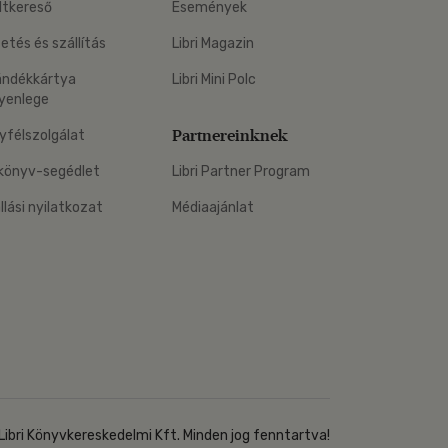
ltkereső
Események
zetés és szállítás
Libri Magazin
ándékkártya
Libri Mini Polc
yenlege
Partnereinknek
yfélszolgálat
könyv-segédlet
Libri Partner Program
állási nyilatkozat
Médiaajánlat
Libri Könyvkereskedelmi Kft. Minden jog fenntartva!