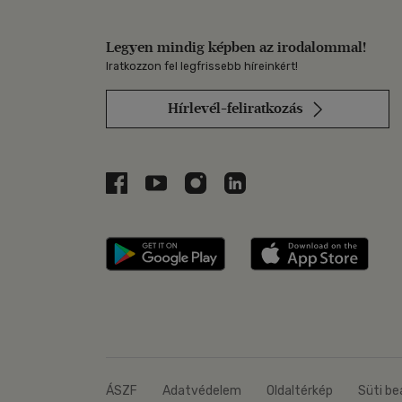
Legyen mindig képben az irodalommal!
Iratkozzon fel legfrissebb híreinkért!
Hírlevél-feliratkozás
Libri a Facebookon
Libri a Youtube-on
Libri az Instagramon
Libri a LinkedInen
Libri applikáció Szerezd m
Libri
ÁSZF
Adatvédelem
Oldaltérkép
Süti be