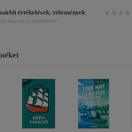
ásárlói értékelések, vélemények
rjük, lépjen be az értékeléshez!
rmékei