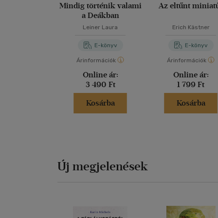
Mindig történik valami
Az eltűnt miniat
a Deákban
Leiner Laura
Erich Kästner
E-könyv
E-könyv
Árinformációk
Árinformációk
Online ár:
Online ár:
3 490 Ft
1 799 Ft
Kosárba
Kosárba
Új megjelenések