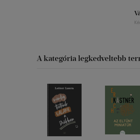
V
Ké
A kategória legkedveltebb te