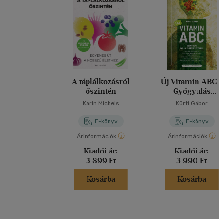
A táplálkozásról
Új Vitamin ABC 
őszintén
Gyógyulás
táplálékkiegészítő
Karin Michels
Kürti Gábor
E-könyv
E-könyv
Árinformációk
Árinformációk
Kiadói ár:
Kiadói ár:
3 899 Ft
3 990 Ft
Kosárba
Kosárba