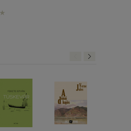
Hátra
Előre