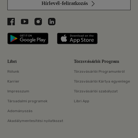
Hírlevél-feliratkozás
Libri a Facebookon
Libri a Youtube-on
Libri az Instagramon
Libri a LinkedInen
Libri applikáció Szerezd meg: Google P
Libri applikáció 
Libri
Törzsvásárlói Program
Rólunk
Törzsvásárlói Programunkról
Karrier
Törzsvásárlói Kártya egyenlege
Impresszum
Törzsvásárlói szabályzat
Társadalmi programok
Libri App
Adományozás
Akadálymentesítési nyilatkozat