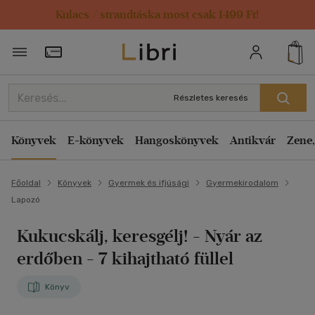
Kulacs / strandtáska most csak 1499 Ft!
Törzsvásárlói Kártya adatai
Részletes keresés
Könyvek
E-könyvek
Hangoskönyvek
Antikvár
Zene,
Főoldal
Könyvek
Gyermek és ifjúsági
Gyermekirodalom
Lapozó
Kukucskálj, keresgélj! - Nyár az
erdőben
- 7 kihajtható füllel
Könyv