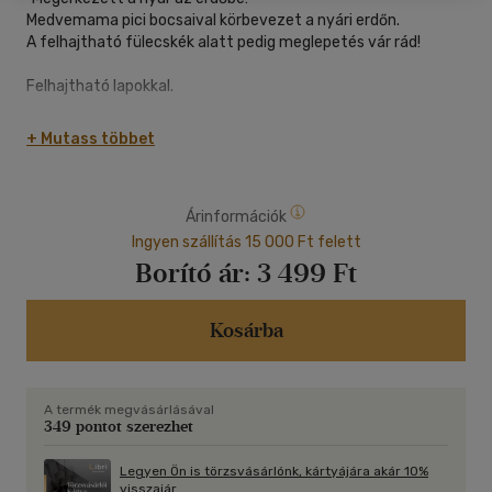
Medvemama pici bocsaival körbevezet a nyári erdőn.
A felhajtható fülecskék alatt pedig meglepetés vár rád!
Felhajtható lapokkal.
Felfedezőkönyv a legkisebbeknek
+ Mutass többet
- Állatok és élőhelyük bemutatása
- Szórakoztató felfedeznivalók és meglepetések
- Finommotorikus készségek fejlesztése"
Árinformációk
Ingyen szállítás 15 000 Ft felett
Borító ár:
3 499 Ft
Kosárba
A termék megvásárlásával
349 pontot szerezhet
Legyen Ön is törzsvásárlónk, kártyájára akár 10%
visszajár.