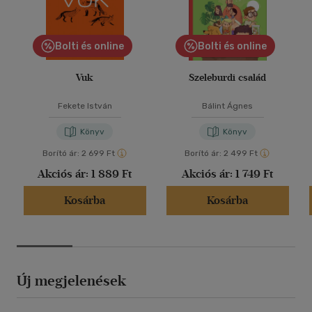
Bolti és online
Bolti és online
Vuk
Szeleburdi család
Fekete István
Bálint Ágnes
Könyv
Könyv
Borító ár:
2 699 Ft
Borító ár:
2 499 Ft
Akciós ár:
1 889 Ft
Akciós ár:
1 749 Ft
Kosárba
Kosárba
Új megjelenések