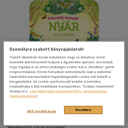
Személyre szabott könyvajánlatok!
Tisztelt Vásárlónk! Annak érdekében, hogy az ízléséhez minél
közelebb álló könyveket tudjunk a figyelmébe ajánlani, arra kérjük,
hogy fogadja el az ehhez szükséges cookie-kat a „Rendben” gomb
megnyomásával. Ennek hiányában weboldalunk csak a weboldal
használata szempontjából legszükségesebb cookie-kat telepíti a
böngészőjébe, de cookie-preferenciáit később is bármikor
módosíthatja a Süti beállítások menüpontban. További részletekért
Kívánságlistához adom
Megosztom
olvassa el a
Libri Könyvkereskedelmi Kft. adatkezelési
tájékoztatóját
!
Móra Ferenc Ifjúsági Könyvkiad
|
2026
|
magyar nyelvű
Rendben
Süti beállítások
|
lapozó
|
12 oldal
"Megérkezett a nyár az erdőbe!