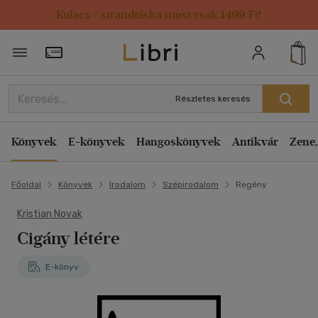
Kulacs / strandtáska most csak 1499 Ft!
Törzsvásárlói Kártya adatai
Részletes keresés
Könyvek
E-könyvek
Hangoskönyvek
Antikvár
Zene,
Főoldal
Könyvek
Irodalom
Szépirodalom
Regény
Kristian Novak
Cigány létére
E-könyv