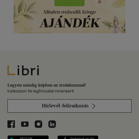
Libri
Legyen mindig képben az irodalommal!
Iratkozzon fel legfrissebb híreinkért!
Hírlevél-feliratkozás
Libri a Facebookon
Libri a Youtube-on
Libri az Instagramon
Libri a LinkedInen
Libri applikáció Szerezd meg: Google P
Libri applikáció 