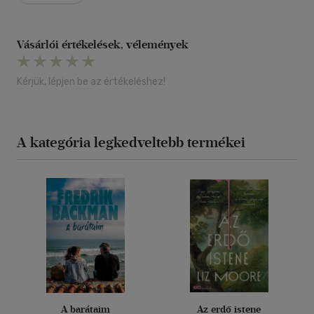
Vásárlói értékelések, vélemények
Kérjük, lépjen be az értékeléshez!
A kategória legkedveltebb termékei
A barátaim
Az erdő istene