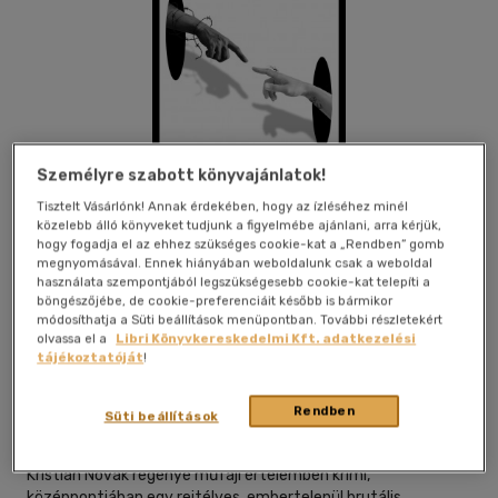
Személyre szabott könyvajánlatok!
Tisztelt Vásárlónk! Annak érdekében, hogy az ízléséhez minél
közelebb álló könyveket tudjunk a figyelmébe ajánlani, arra kérjük,
hogy fogadja el az ehhez szükséges cookie-kat a „Rendben” gomb
megnyomásával. Ennek hiányában weboldalunk csak a weboldal
használata szempontjából legszükségesebb cookie-kat telepíti a
böngészőjébe, de cookie-preferenciáit később is bármikor
módosíthatja a Süti beállítások menüpontban. További részletekért
olvassa el a
Libri Könyvkereskedelmi Kft. adatkezelési
Beleolvasok
Kívánságlistához adom
Megosztom
tájékoztatóját
!
Rendben
Süti beállítások
Metropolis Media Group Kft
|
2022
|
magyar nyelvű
Kristian Novak regénye műfaji értelemben krimi,
középpontjában egy rejtélyes, embertelenül brutális