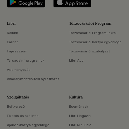
Libri
Törzsvásárlói Program
Rólunk
Törzsvásárlói Programunkról
Karrier
Törzsvásárlói Kártya egyenlege
Impresszum
Törzsvásárlói szabályzat
Társadalmi programok
Libri App
Adományozás
Akadálymentesítési nyilatkozat
Szolgáltatás
Kultúra
Boltkereső
Események
Fizetés és szállítás
Libri Magazin
Ajándékkártya egyenlege
Libri Mini Polc