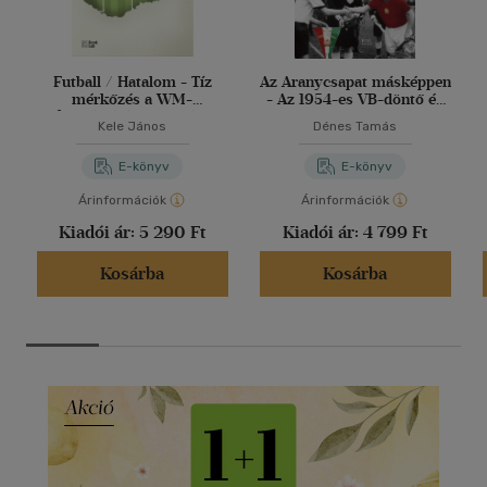
Futball / Hatalom - Tíz
Az Aranycsapat másképpen
mérkőzés a WM-
- Az 1954-es VB-döntő és
formációtól az Orbán-
ami mögötte van
Kele János
Dénes Tamás
korszakig
E-könyv
E-könyv
Árinformációk
Árinformációk
Kiadói ár:
5 290 Ft
Kiadói ár:
4 799 Ft
Kosárba
Kosárba