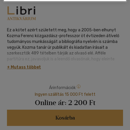
Ez a kötet azért született meg, hogy a 2005-ben elhunyt
Kozma Ferenc közgazdász-professzor öt évtizeden átívelő
tudományos munkásságát a bibliográfia nyelvén is számba
vegyük. Kozma tanár úr publikált és kiadatlan írásait a
szerkesztők 489 tételben tárják az olvasó elé. Afféle
partitúra ez, javasoljuk is a leendő olvasónak, hogy eleinte
csupán a címek olvasgatásával, ízlelgetésével próbáljon
+ Mutass többet
ráérezni a témák fejlődésére, variációjára, visszatérésére, az
egész életmű ritmusára, hangulatára és az összhangzásra, s
csak ezután válogasson.
Árinformációk
Kozma Ferenc gondolkodásának középpontjában mindvégig
egy természeti és társadalmi szempontból egyaránt
Ingyen szállítás 15 000 Ft felett
fenntartható világ állt, amely élhető és emberséges közeget
Online ár:
2 200 Ft
nyújt minden lakójának. Élete végén úgy tekintett saját
munkásságára, mint palackpostára a jövő nemzedékek
számára. Műveinek jelen bibliográfiája is e palackposta része: a
Kosárba
szerkesztők remélik, hogy az újabb és újabb nemzedékekhez
tartozó kutatók soraiban mindig lesznek olyanok, akik