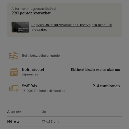
felfedezik ennek a közgazdászi hivatását és a hazáját
A termék megvásárlásával
egyaránt szenvedélyesen szerető, kivételes szellemi
220 pontot szerezhet
kapacitással és emberi tisztességgel megáldott tudósnak az
életművét, s örömmel fogadják és forgatják e kalauzul
Legyen Ön is törzsvásárlónk, kártyájára akár 10%
szolgáló kézikönyvet a megismerésre és hasznosításra váró
visszajár.
kincsek közötti barangoláshoz.
Bolti készletinformáció
Bolti átvétel
Elérhető készlet esetén akár ma
díjmentes
Szállítás
2-4 munkanap
15 000 Ft felett díjmentes
Állapot:
Jó
Méret:
17 x 23 cm