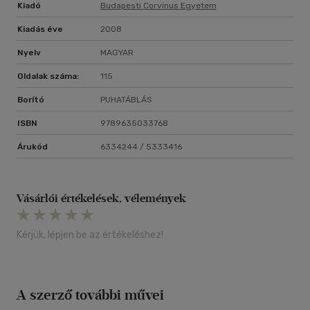
Kiadó
Budapesti Corvinus Egyetem
Kiadás éve
2008
Nyelv
MAGYAR
Oldalak száma:
115
Borító
PUHATÁBLÁS
ISBN
9789635033768
Árukód
6334244 / 5333416
Vásárlói értékelések, vélemények
Kérjük, lépjen be az értékeléshez!
A szerző további művei