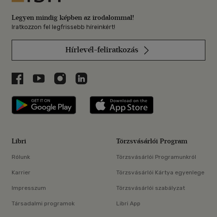
Legyen mindig képben az irodalommal!
Iratkozzon fel legfrissebb híreinkért!
Hírlevél-feliratkozás
Libri a Facebookon
Libri a Youtube-on
Libri az Instagramon
Libri a LinkedInen
Libri applikáció Szerezd meg: Google P
Libri applikáció 
Libri
Törzsvásárlói Program
Rólunk
Törzsvásárlói Programunkról
Karrier
Törzsvásárlói Kártya egyenlege
Impresszum
Törzsvásárlói szabályzat
Társadalmi programok
Libri App