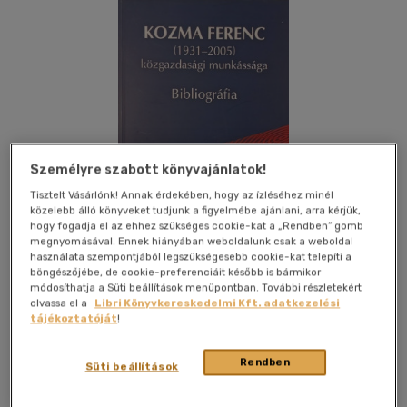
Személyre szabott könyvajánlatok!
Tisztelt Vásárlónk! Annak érdekében, hogy az ízléséhez minél
közelebb álló könyveket tudjunk a figyelmébe ajánlani, arra kérjük,
hogy fogadja el az ehhez szükséges cookie-kat a „Rendben” gomb
megnyomásával. Ennek hiányában weboldalunk csak a weboldal
használata szempontjából legszükségesebb cookie-kat telepíti a
böngészőjébe, de cookie-preferenciáit később is bármikor
módosíthatja a Süti beállítások menüpontban. További részletekért
olvassa el a
Libri Könyvkereskedelmi Kft. adatkezelési
Kívánságlistához adom
Megosztom
tájékoztatóját
!
Rendben
Süti beállítások
Budapesti Corvinus Egyetem
|
2008
|
magyar nyelvű
|
puhatáblás
|
115 oldal