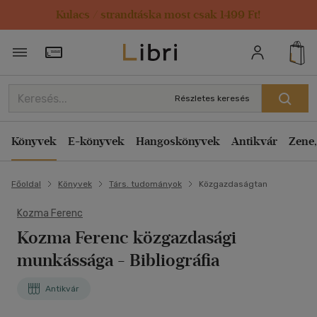
Kulacs / strandtáska most csak 1499 Ft!
Törzsvásárlói Kártya adatai
Részletes keresés
Könyvek
E-könyvek
Hangoskönyvek
Antikvár
Zene,
Főoldal
Könyvek
Társ. tudományok
Közgazdaságtan
Kozma Ferenc
Kozma Ferenc közgazdasági
munkássága - Bibliográfia
Antikvár