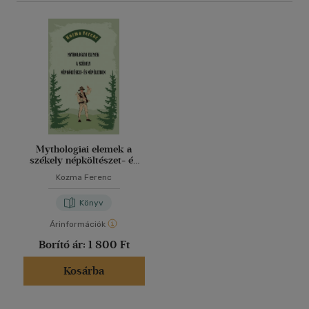
Mythologiai elemek a
székely népköltészet- és
népéletben
Kozma Ferenc
Könyv
Árinformációk
Borító ár:
1 800 Ft
Kosárba