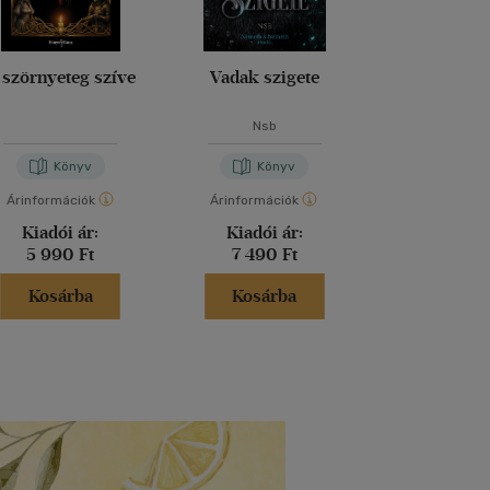
 szörnyeteg szíve
Vadak szigete
Atalan
Nsb
Jennifer S
Könyv
Könyv
Kön
Árinformációk
Árinformációk
Árinformáci
Kiadói ár:
Kiadói ár:
Kiadói 
5 990 Ft
7 490 Ft
5 199 
Kosárba
Kosárba
Kosár