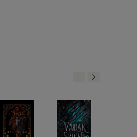
Hátra
Előre