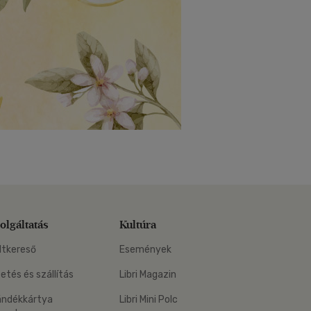
olgáltatás
Kultúra
ltkereső
Események
zetés és szállítás
Libri Magazin
ándékkártya
Libri Mini Polc