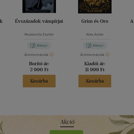
ak
Évszázadok vámpírjai
Grim és Oro
A
Muskovits Eszter
Alex Aster
Könyv
Könyv
Árinformációk
Árinformációk
Borító ár:
Kiadói ár:
2 990 Ft
11 999 Ft
Kosárba
Kosárba