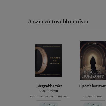
A szerző további művei
Tárgyakba zárt
Éjsötét horizon
történelem
Bardi Terézia Anna
-
Basics
Kovács Zoltán
Beatrix
-
Kovács Zoltán
-
Megyesi Balázs
Könyv
Könyv