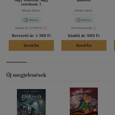
Nagy zenészek, nagy
Küldetés
szerelmek 2.
Bősze Ádám
Orbán Viktor
Könyv
Könyv
Kiadói ár:
5 999 Ft
Árinformációk
Bevezető ár:
5 399 Ft
Kiadói ár:
980 Ft
Kosárba
Kosárba
Új megjelenések