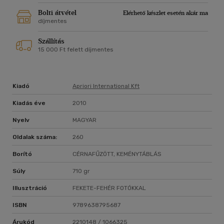
Bolti átvétel
Elérhető készlet esetén akár ma
díjmentes
Szállítás
15 000 Ft felett díjmentes
Kiadó
Apriori International Kft
Kiadás éve
2010
Nyelv
MAGYAR
Oldalak száma:
260
Borító
CÉRNAFŰZÖTT, KEMÉNYTÁBLÁS
Súly
710 gr
Illusztráció
FEKETE-FEHÉR FOTÓKKAL
ISBN
9789638795687
Árukód
2210148 / 1066325