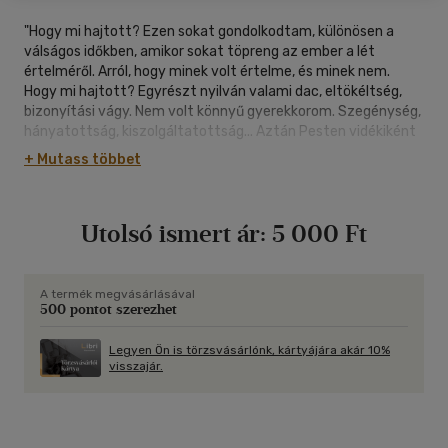
"Hogy mi hajtott? Ezen sokat gondolkodtam, különösen a
válságos időkben, amikor sokat töpreng az ember a lét
értelméről. Arról, hogy minek volt értelme, és minek nem.
Hogy mi hajtott? Egyrészt nyilván valami dac, eltökéltség,
bizonyítási vágy. Nem volt könnyű gyerekkorom. Szegénység,
hányatottság, kiszolgáltatottság... Aztán Pesten vidékiként
éltem, egyetlen váltás ruhám volt, sokat éheztem, a többiek
+ Mutass többet
nehezen fogadtak be. Ez mind erősítette bennem a
szándékot, hogy vigyem valamire, érjek el valami olyat, amivel
bizonyíthatom - akár a világnak, akár önmagamnak -, hogy
Utolsó ismert ár:
5 000 Ft
vagyok valaki, hogy vittem valamire! Hogy elértem valamit,
amivel nyomot hagyok a világban. Ami talán évszázadok
múltán is jelezni fogja, hogy egy rövid időn át itt volt ez a
savanyújóskának hitt lakli..." Zsivótzky Gyula
A termék megvásárlásával
500 pontot szerezhet
Legyen Ön is törzsvásárlónk, kártyájára akár 10%
visszajár.