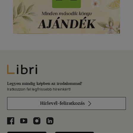
Libri
Legyen mindig képben az irodalommal!
Iratkozzon fel legfrissebb híreinkért!
Hírlevél-feliratkozás
Libri a Facebookon
Libri a Youtube-on
Libri az Instagramon
Libri a LinkedInen