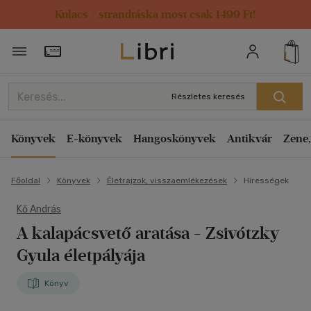
Kulacs / strandtáska most csak 1499 Ft!
Törzsvásárlói Kártya adatai
Részletes keresés
Könyvek
E-könyvek
Hangoskönyvek
Antikvár
Zene,
Főoldal
Könyvek
Életrajzok, visszaemlékezések
Hírességek
Kő András
A kalapácsvető aratása
- Zsivótzky
Gyula életpályája
Könyv