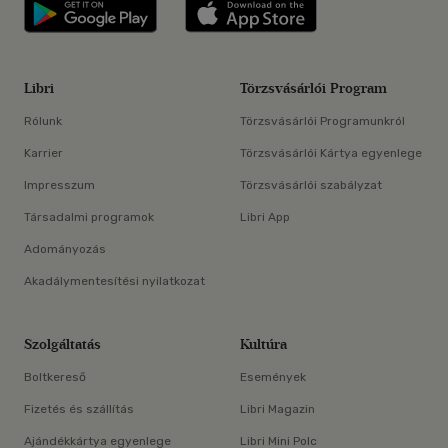
Libri applikáció Szerezd meg: Google P
Libri applikáció 
Libri
Törzsvásárlói Program
Rólunk
Törzsvásárlói Programunkról
Karrier
Törzsvásárlói Kártya egyenlege
Impresszum
Törzsvásárlói szabályzat
Társadalmi programok
Libri App
Adományozás
Akadálymentesítési nyilatkozat
Szolgáltatás
Kultúra
Boltkereső
Események
Fizetés és szállítás
Libri Magazin
Ajándékkártya egyenlege
Libri Mini Polc