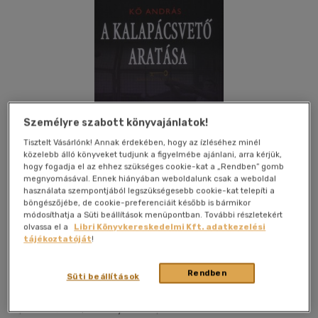
Személyre szabott könyvajánlatok!
Tisztelt Vásárlónk! Annak érdekében, hogy az ízléséhez minél
közelebb álló könyveket tudjunk a figyelmébe ajánlani, arra kérjük,
hogy fogadja el az ehhez szükséges cookie-kat a „Rendben” gomb
megnyomásával. Ennek hiányában weboldalunk csak a weboldal
használata szempontjából legszükségesebb cookie-kat telepíti a
böngészőjébe, de cookie-preferenciáit később is bármikor
módosíthatja a Süti beállítások menüpontban. További részletekért
olvassa el a
Libri Könyvkereskedelmi Kft. adatkezelési
tájékoztatóját
!
Kívánságlistához adom
Megosztom
Rendben
Süti beállítások
Apriori International Kft
|
2010
|
magyar nyelvű
|
cérnafűzött, keménytáblás
|
260 oldal