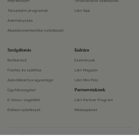
Impresszum
Törzsvásárlói szabályzat
Társadalmi programok
Libri App
Adományozás
Akadálymentesítési nyilatkozat
Szolgáltatás
Kultúra
Boltkereső
Események
Fizetés és szállítás
Libri Magazin
Ajándékkártya egyenlege
Libri Mini Polc
Partnereinknek
Ügyfélszolgálat
E-könyv-segédlet
Libri Partner Program
Elállási nyilatkozat
Médiaajánlat
ÁSZF
Adatvédelem
Oldaltérkép
Süti beállítások