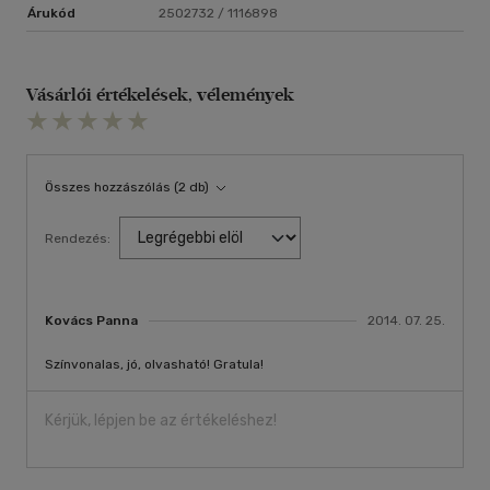
Árukód
2502732 / 1116898
Vásárlói értékelések, vélemények
Összes hozzászólás (2 db)
Rendezés:
Kovács Panna
2014. 07. 25.
Színvonalas, jó, olvasható! Gratula!
Kérjük, lépjen be az értékeléshez!