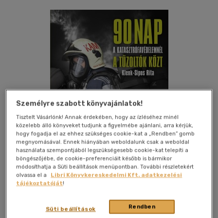
Személyre szabott könyvajánlatok!
Tisztelt Vásárlónk! Annak érdekében, hogy az ízléséhez minél
közelebb álló könyveket tudjunk a figyelmébe ajánlani, arra kérjük,
hogy fogadja el az ehhez szükséges cookie-kat a „Rendben” gomb
megnyomásával. Ennek hiányában weboldalunk csak a weboldal
használata szempontjából legszükségesebb cookie-kat telepíti a
böngészőjébe, de cookie-preferenciáit később is bármikor
módosíthatja a Süti beállítások menüpontban. További részletekért
Kívánságlistához adom
Megosztom
olvassa el a
Libri Könyvkereskedelmi Kft. adatkezelési
tájékoztatóját
!
Rendben
Süti beállítások
Mpb Hungary Kft
|
2014
|
magyar nyelvű
|
keménytábla,