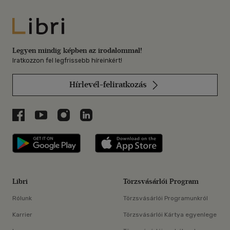
Libri
Legyen mindig képben az irodalommal!
Iratkozzon fel legfrissebb híreinkért!
Hírlevél-feliratkozás
Libri a Facebookon
Libri a Youtube-on
Libri az Instagramon
Libri a LinkedInen
Libri applikáció Szerezd meg: Google P
Libri applikáció 
Libri
Törzsvásárlói Program
Rólunk
Törzsvásárlói Programunkról
Karrier
Törzsvásárlói Kártya egyenlege