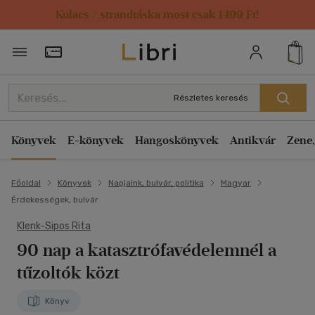
Kulacs / strandtáska most csak 1499 Ft!
Törzsvásárlói Kártya adatai
Részletes keresés
Könyvek
E-könyvek
Hangoskönyvek
Antikvár
Zene,
Főoldal
Könyvek
Napjaink, bulvár, politika
Magyar
Érdekességek, bulvár
Klenk-Sipos Rita
90 nap a katasztrófavédelemnél a
tűzoltók közt
Könyv