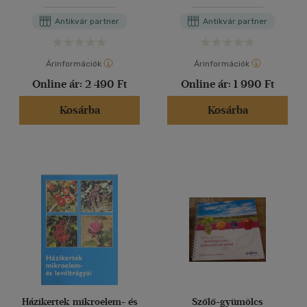
Antikvár partner
Antikvár partner
Árinformációk
Árinformációk
Online ár:
2 490 Ft
Online ár:
1 990 Ft
Kosárba
Kosárba
Házikertek mikroelem- és
Szőlő-gyümölcs