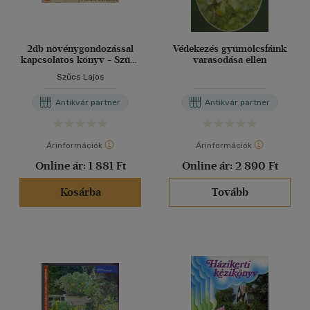
2db növénygondozással
Védekezés gyümölcsfáink
kapcsolatos könyv - Szűcs
varasodása ellen
Lajos-Növények a
Szűcs Lajos
lakásban; Kaktuszok,
pozsgás növények
Antikvár partner
Antikvár partner
Árinformációk
Árinformációk
Online ár:
1 881 Ft
Online ár:
2 890 Ft
Kosárba
Tovább