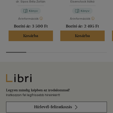
dr. Sipos Béla Zoltán
Eisenstock Ildikó
Könyv
Könyv
Árinformációk
Árinformációk
Borító ár:
3 500 Ft
Borító ár:
2 495 Ft
Kosárba
Kosárba
Libri
Legyen mindig képben az irodalommal!
Iratkozzon fel legfrissebb híreinkért!
Hírlevél-feliratkozás