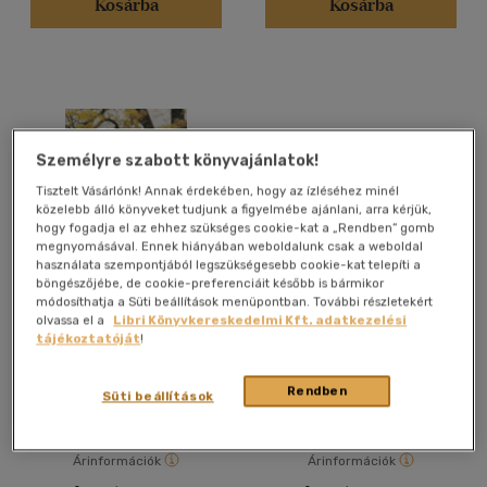
Kosárba
Kosárba
(1)
(1)
(2)
(834)
Személyre szabott könyvajánlatok!
Alkalmaz
Tisztelt Vásárlónk! Annak érdekében, hogy az ízléséhez minél
közelebb álló könyveket tudjunk a figyelmébe ajánlani, arra kérjük,
hogy fogadja el az ehhez szükséges cookie-kat a „Rendben” gomb
megnyomásával. Ennek hiányában weboldalunk csak a weboldal
használata szempontjából legszükségesebb cookie-kat telepíti a
böngészőjébe, de cookie-preferenciáit később is bármikor
módosíthatja a Süti beállítások menüpontban. További részletekért
88 színes oldal: Egy-és
A M. Kir. Kertészeti
olvassa el a
Libri Könyvkereskedelmi Kft. adatkezelési
kétnyári virágokról + A
Tanintézet közleményei
tájékoztatóját
!
díszfákról + Az évelőkről +
1937-1940
A tavaszi vadvirágokról + A
kerti károsítókról + A
Rendben
Antikvár partner
Antikvár partner
nappali lepkékről + A
Süti beállítások
tengerek ékszereiről + A
vízi- és mocsári
növényekről + A lakás, a
Árinformációk
Árinformációk
téli