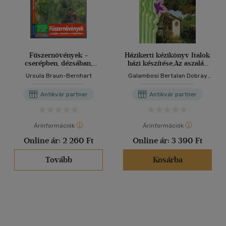
Fűszernövények -
Házikerti kézikönyv Italok
cserépben, dézsában,
házi készítése,Az aszalás
virágládában (Hasznos
régi módszerei,Ismerjük
Ursula Braun-Bernhart
Galambosi Bertalan Dobray
útmutató)
meg kertünk környezetét
Endréné Eperjesi Imre Zatykó
,Legyen szép és egyben
Lajos
Antikvár partner
Antikvár partner
hasznos is
Árinformációk
Árinformációk
Online ár:
2 260 Ft
Online ár:
3 390 Ft
Tovább
Kosárba