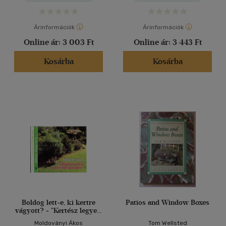
Árinformációk
Árinformációk
Online ár:
3 003 Ft
Online ár:
3 443 Ft
Kosárba
Kosárba
Boldog lett-e, ki kertre
Patios and Window Boxes
vágyott? + "Kertész legyen,
ki boldogságra vágyik!"
Moldoványi Ákos
Tom Wellsted