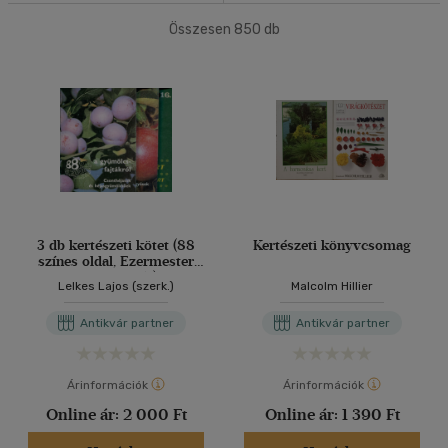
(268)
4500 Ft felett
Összesen
(182)
850
db
40 db / oldal
Korosztály szerint
Alkalmaz
Felnőtt
(170)
Nyelv szerint
Magyar
(172)
3 db kertészeti kötet (88
Kertészeti könyvcsomag
színes oldal, Ezermester
Angol
(8)
kiskönyvtár)
Lelkes Lajos (szerk.)
Malcolm Hillier
Német
(1)
Antikvár partner
Antikvár partner
Vélemény szerint
Árinformációk
Árinformációk
(10)
Online ár:
2 000 Ft
Online ár:
1 390 Ft
(2)