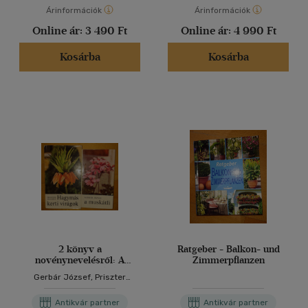
Árinformációk
Árinformációk
Online ár:
3 490 Ft
Online ár:
4 990 Ft
Kosárba
Kosárba
2 könyv a
Ratgeber - Balkon- und
novénynevelésről: A
Zimmerpflanzen
musktáli, Hagymás kerti
Gerbár József, Priszter
virágok
Szaniszló
Antikvár partner
Antikvár partner