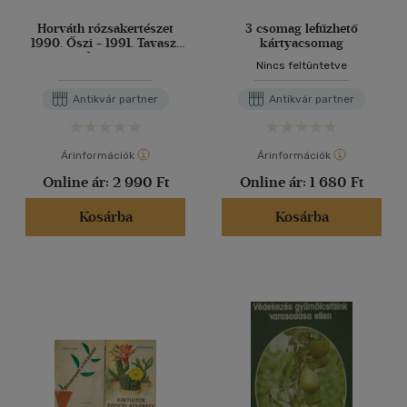
Horváth rózsakertészet
3 csomag lefűzhető
1990. Őszi - 1991. Tavaszi
kártyacsomag
Rózsafajtajegyzéke
Nincs feltüntetve
Antikvár partner
Antikvár partner
Árinformációk
Árinformációk
Online ár:
2 990 Ft
Online ár:
1 680 Ft
Kosárba
Kosárba