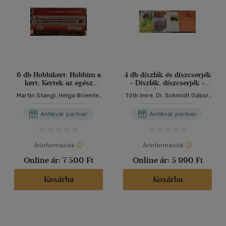
6 db Hobbikert: Hobbim a
4 db díszfák és díszcserjék
kert; Kertek az egész
+ Díszfák, díszcserjék +
családnak; Különleges kerti
Díszfák és kertek
Martin Stangl, Helga Briemle,
Tóth Imre, Dr. Schmidt Gábor,
növények; Kedvenc
képekben + Cserjék és
Dr. Horváth György, Kelemen
Boros Anikó, Illyés Csaba,
növényeink; Kert a lelke
díszfák
Veronika (szerk.), Radványi
Dr.D.G. Hessayon
Antikvár partner
Antikvár partner
mindennek; Virágoskert,
Dorottya, Lelkes Lajos
pihenőkert
Árinformációk
Árinformációk
Online ár:
7 500 Ft
Online ár:
5 990 Ft
Kosárba
Kosárba