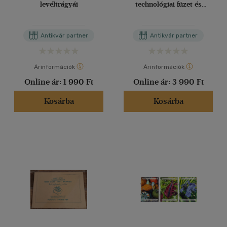
levéltrágyái
technológiai füzet és
növényvédő szer ajánlat
2010
Antikvár partner
Antikvár partner
Árinformációk
Árinformációk
Online ár:
1 990 Ft
Online ár:
3 990 Ft
Kosárba
Kosárba