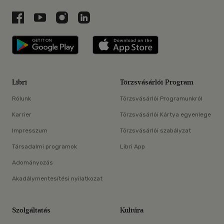
Libri a Facebookon
Libri a Youtube-on
Libri az Instagramon
Libri a LinkedInen
Libri applikáció Szerezd meg: Google P
Libri applikáció 
Libri
Törzsvásárlói Program
Rólunk
Törzsvásárlói Programunkról
Karrier
Törzsvásárlói Kártya egyenlege
Impresszum
Törzsvásárlói szabályzat
Társadalmi programok
Libri App
Adományozás
Akadálymentesítési nyilatkozat
Szolgáltatás
Kultúra