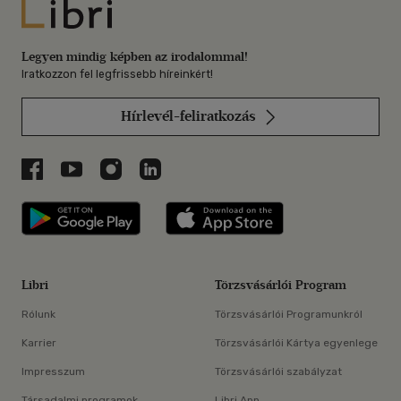
Libri
Legyen mindig képben az irodalommal!
Iratkozzon fel legfrissebb híreinkért!
Hírlevél-feliratkozás
Libri a Facebookon
Libri a Youtube-on
Libri az Instagramon
Libri a LinkedInen
Libri applikáció Szerezd meg: Google P
Libri applikáció 
Libri
Törzsvásárlói Program
Rólunk
Törzsvásárlói Programunkról
Karrier
Törzsvásárlói Kártya egyenlege
Impresszum
Törzsvásárlói szabályzat
Társadalmi programok
Libri App