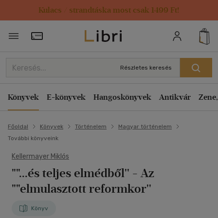
Kulacs / strandtáska most csak 1499 Ft!
Törzsvásárlói Kártya adatai
Részletes keresés
Könyvek
E-könyvek
Hangoskönyvek
Antikvár
Zene,
Főoldal
Könyvek
Történelem
Magyar történelem
További könyveink
Kellermayer Miklós
""...és teljes elmédből''
- Az
""elmulasztott reformkor''
Könyv