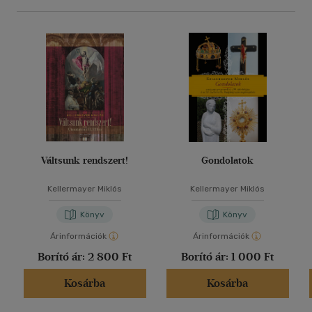
Váltsunk rendszert!
Gondolatok
Kellermayer Miklós
Kellermayer Miklós
Könyv
Könyv
Árinformációk
Árinformációk
Borító ár:
2 800 Ft
Borító ár:
1 000 Ft
Kosárba
Kosárba