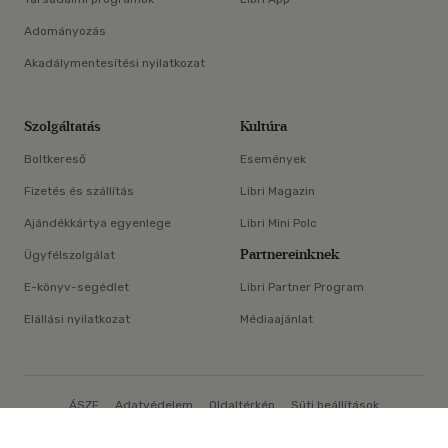
Adományozás
Akadálymentesítési nyilatkozat
Szolgáltatás
Kultúra
Boltkereső
Események
Fizetés és szállítás
Libri Magazin
Ajándékkártya egyenlege
Libri Mini Polc
Partnereinknek
Ügyfélszolgálat
E-könyv-segédlet
Libri Partner Program
Elállási nyilatkozat
Médiaajánlat
ÁSZF
Adatvédelem
Oldaltérkép
Süti beállítások
×
© Libri Könyvkereskedelmi Kft. Minden jog fenntartva!