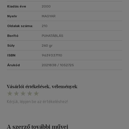
Kiadás éve
2000
Nyelv
MAGYAR
Oldalak száma:
210
Borító
PUHATÁBLÁS
Súly
260 gr
ISBN
9639337110
Árukód
2021838 / 1052725
Vásárlói értékelések, vélemények
Kérjük, lépjen be az értékeléshez!
A szerző további művei