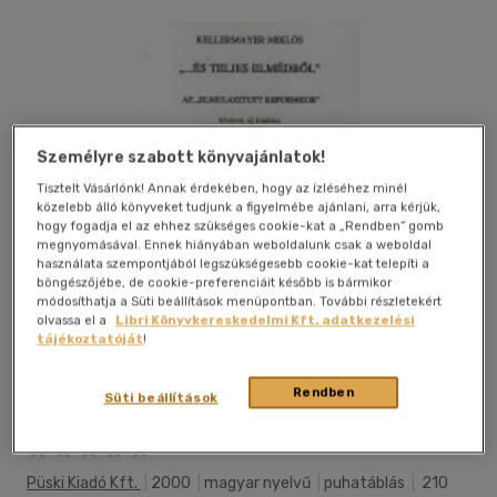
Személyre szabott könyvajánlatok!
Tisztelt Vásárlónk! Annak érdekében, hogy az ízléséhez minél
közelebb álló könyveket tudjunk a figyelmébe ajánlani, arra kérjük,
hogy fogadja el az ehhez szükséges cookie-kat a „Rendben” gomb
megnyomásával. Ennek hiányában weboldalunk csak a weboldal
használata szempontjából legszükségesebb cookie-kat telepíti a
böngészőjébe, de cookie-preferenciáit később is bármikor
módosíthatja a Süti beállítások menüpontban. További részletekért
olvassa el a
Libri Könyvkereskedelmi Kft. adatkezelési
tájékoztatóját
!
Rendben
Süti beállítások
Kívánságlistához adom
Megosztom
Püski Kiadó Kft.
|
2000
|
magyar nyelvű
|
puhatáblás
|
210