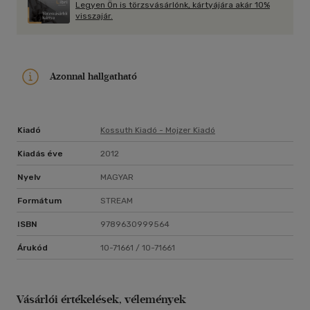
Legyen Ön is törzsvásárlónk, kártyájára akár 10%
székfoglaló előadását a Magyar Tudományos Akadémián, két
visszajár.
évvel később pedig hazatelepült. 1868-től kétéves, hatalmas
gyűjtőexpedíciót tett Kelet- és Délkelet-Ázsiában, ezzel
létrehozta a később róla elnevezett Kelet-Ázsiai Múzeum
anyagát, és ennek az útnak néprajzi eredményei alapozták
Azonnal hallgatható
meg a Nemzeti Múzeumból később kivált Néprajzi Múzeum
gyűjteményét.
Kiadó
Kossuth Kiadó - Mojzer Kiadó
Kiadás éve
2012
Nyelv
MAGYAR
Formátum
STREAM
ISBN
9789630999564
Árukód
10-71661 / 10-71661
Vásárlói értékelések, vélemények