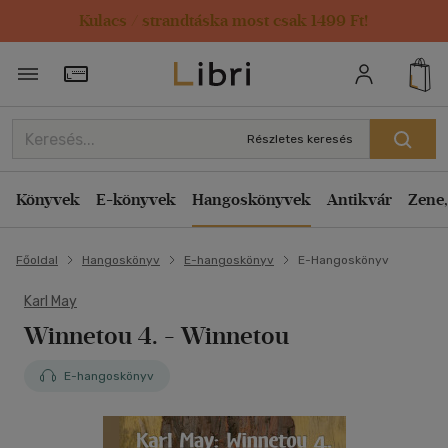
Kulacs / strandtáska most csak 1499 Ft!
Törzsvásárlói Kártya adatai
Részletes keresés
Könyvek
E-könyvek
Hangoskönyvek
Antikvár
Zene,
Főoldal
Hangoskönyv
E-hangoskönyv
E-Hangoskönyv
Karl May
Winnetou 4. - Winnetou
E-hangoskönyv