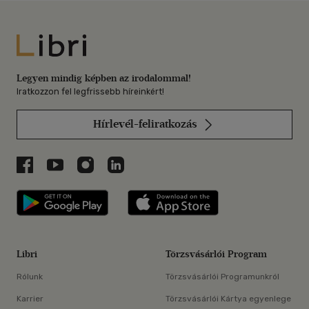
Libri
Legyen mindig képben az irodalommal!
Iratkozzon fel legfrissebb híreinkért!
Hírlevél-feliratkozás
Libri a Facebookon
Libri a Youtube-on
Libri az Instagramon
Libri a LinkedInen
Libri applikáció Szerezd meg: Google P
Libri applikáció 
Libri
Törzsvásárlói Program
Rólunk
Törzsvásárlói Programunkról
Karrier
Törzsvásárlói Kártya egyenlege