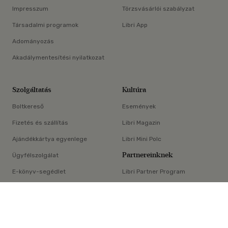
Impresszum
Törzsvásárlói szabályzat
Társadalmi programok
Libri App
Adományozás
Akadálymentesítési nyilatkozat
Szolgáltatás
Kultúra
Boltkereső
Események
Fizetés és szállítás
Libri Magazin
Ajándékkártya egyenlege
Libri Mini Polc
Partnereinknek
Ügyfélszolgálat
E-könyv-segédlet
Libri Partner Program
×
Elállási nyilatkozat
Médiaajánlat