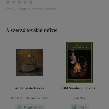
Kérjük, lépjen be az értékeléshez!
A szerző további művei
Az Ezüst-tó kincse
Old Surehand II. kötet
Karl May
-
Galambos Péter
Karl May
(Galamb)
Hangoskönyv
Könyv