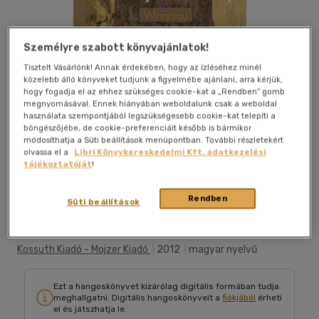
Személyre szabott könyvajánlatok!
Tisztelt Vásárlónk! Annak érdekében, hogy az ízléséhez minél
közelebb álló könyveket tudjunk a figyelmébe ajánlani, arra kérjük,
hogy fogadja el az ehhez szükséges cookie-kat a „Rendben” gomb
megnyomásával. Ennek hiányában weboldalunk csak a weboldal
használata szempontjából legszükségesebb cookie-kat telepíti a
böngészőjébe, de cookie-preferenciáit később is bármikor
módosíthatja a Süti beállítások menüpontban. További részletekért
olvassa el a
Libri Könyvkereskedelmi Kft. adatkezelési
tájékoztatóját
!
Belehallgatok
Kívánságlistához adom
Megosztom
Rendben
Süti beállítások
Kossuth Kiadó - Mojzer Kiadó
|
2012
|
magyar nyelvű
Ezt a hangoskönyvet kizárólag digitális formában tudja
meghallgatni. Digitális hangoskönyveit a
fiókjából
érheti
el és játszhatja le.