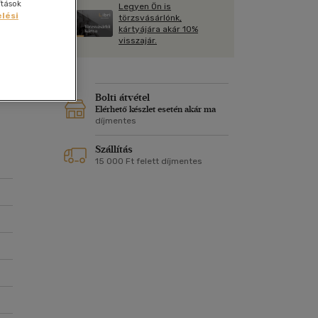
Kártya
ítások
Legyen Ön is
Vallás, mitológia
lési
m
törzsvásárlónk,
Képeslap
kártyájára akár 10%
és Természet
visszajár.
yv
Naptár
k
Papír, írószer
ok
Bolti átvétel
Elérhető készlet esetén akár ma
díjmentes
Szállítás
15 000 Ft felett díjmentes