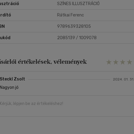
lusztráció
SZÍNES ILLUSZTRÁCIÓ
rdító
Rátkai Ferenc
BN
9789639328105
rukód
2085139 / 1009078
ásárlói értékelések, vélemények
Steckl Zsolt
2024. 01. 31
Nagyon jó
Kérjük, lépjen be az értékeléshez!