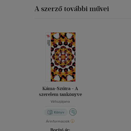
A szerző további művei
Káma-Szútra - A
szerelem tankönyve
Vátszjájana
Könyv
Árinformációk
Borító ár: