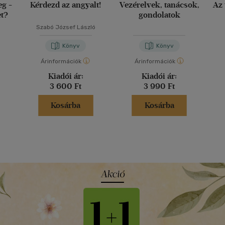
eg -
Kérdezd az angyalt!
Vezérelvek, tanácsok,
Az 
et?
gondolatok
Szabó József László
Könyv
Könyv
Árinformációk
Árinformációk
Kiadói ár:
Kiadói ár:
3 600 Ft
3 990 Ft
Kosárba
Kosárba