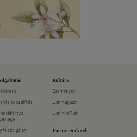
olgáltatás
Kultúra
ltkereső
Események
zetés és szállítás
Libri Magazin
ándékkártya
Libri Mini Polc
yenlege
Partnereinknek
yfélszolgálat