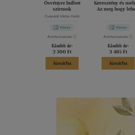
Ösvényre hullott
Keresztény és mel
szirmok
Az meg hogy leh
Csanádi Viktor Holló
Könyv
Könyv
Árinformációk
Árinformációk
Kiadói ár:
Kiadói ár:
2 300 Ft
3 495 Ft
Kosárba
Kosárba