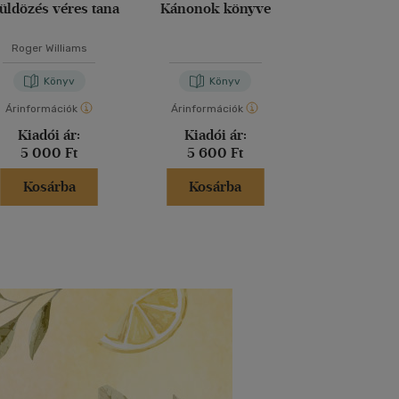
üldözés véres tana
Kánonok könyve
Véges és ör
Roger Williams
Edith St
Könyv
Könyv
Kön
Árinformációk
Árinformációk
Árinformáci
Kiadói ár:
Kiadói ár:
Kiadói 
5 000 Ft
5 600 Ft
7 800 
Kosárba
Kosárba
Kosár