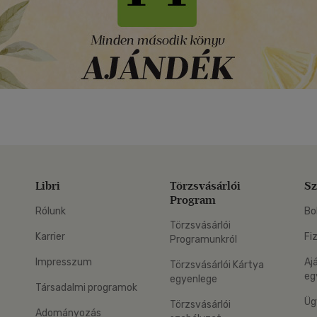
Libri
Törzsvásárlói
Sz
Program
Rólunk
Bo
Törzsvásárlói
Karrier
Fi
Programunkról
Impresszum
Aj
Törzsvásárlói Kártya
eg
egyenlege
Társadalmi programok
Üg
Törzsvásárlói
Adományozás