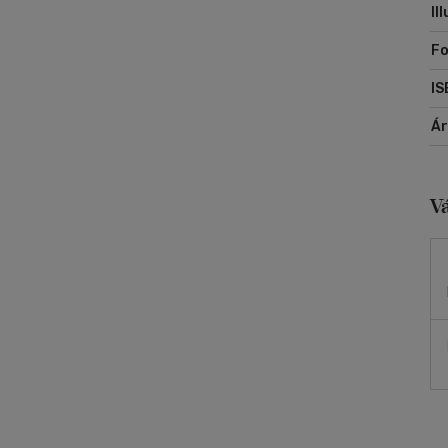
Il
Fo
IS
Á
V