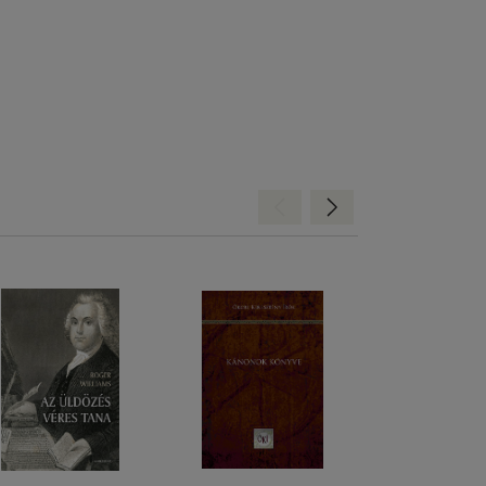
Hátra
Előre