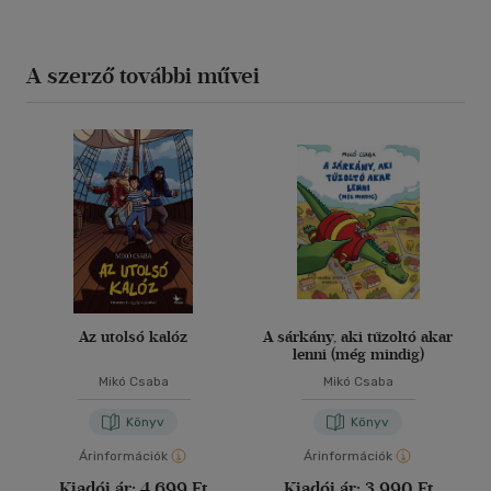
A szerző további művei
Az utolsó kalóz
A sárkány, aki tűzoltó akar
lenni (még mindig)
Mikó Csaba
Mikó Csaba
Könyv
Könyv
Árinformációk
Árinformációk
Kiadói ár:
4 699 Ft
Kiadói ár:
3 990 Ft