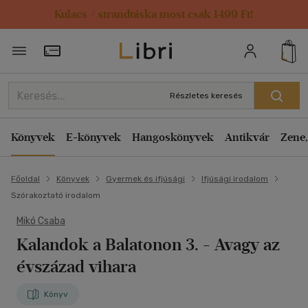
Kulacs / strandtáska most csak 1499 Ft!
Törzsvásárlói Kártya adatai
Részletes keresés
Könyvek
E-könyvek
Hangoskönyvek
Antikvár
Zene,
Főoldal
Könyvek
Gyermek és ifjúsági
Ifjúsági irodalom
Szórakoztató irodalom
Mikó Csaba
Kalandok a Balatonon 3.
- Avagy az
évszázad vihara
Könyv