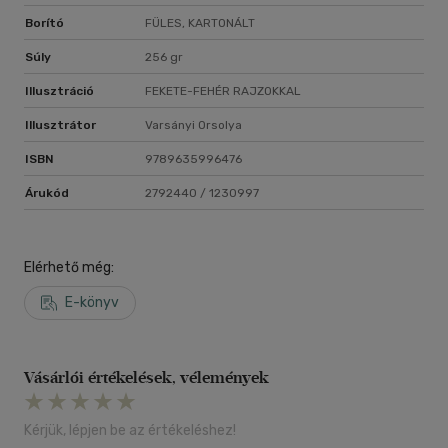
Borító
FÜLES, KARTONÁLT
Súly
256 gr
Illusztráció
FEKETE-FEHÉR RAJZOKKAL
Illusztrátor
Varsányi Orsolya
ISBN
9789635996476
Árukód
2792440 / 1230997
Elérhető még:
E-könyv
Vásárlói értékelések, vélemények
Kérjük, lépjen be az értékeléshez!