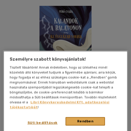
Személyre szabott könyvajánlatok!
Tisztelt Vásárlónk! Annak érdekében, hogy az ízléséhez minél
közelebb álló könyveket tudjunk a figyelmébe ajánlani, arra kérjük,
hogy fogadja el az ehhez szükséges cookie-kat a „Rendben” gomb
Csak online
megnyomásával. Ennek hiányában weboldalunk csak a weboldal
használata szempontjából legszükségesebb cookie-kat telepíti a
böngészőjébe, de cookie-preferenciáit később is bármikor
módosíthatja a Süti beállítások menüpontban. További részletekért
olvassa el a
Libri Könyvkereskedelmi Kft. adatkezelési
Kívánságlistához adom
Megosztom
tájékoztatóját
!
Rendben
Süti beállítások
Kolibri Kiadó
|
2025
|
magyar nyelvű
|
füles, kartonált
|
222