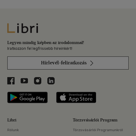
Libri
Legyen mindig képben az irodalommal!
Iratkozzon fel legfrissebb híreinkért!
Hírlevél-feliratkozás
Libri a Facebookon
Libri a Youtube-on
Libri az Instagramon
Libri a LinkedInen
Libri applikáció Szerezd meg: Google P
Libri applikáció 
Libri
Törzsvásárlói Program
Rólunk
Törzsvásárlói Programunkról