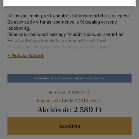
oldal
Július van, meleg, a strandok és táborok megteltek, az egész
Balaton az év vitorlás-eseménye, a Kékszalag verseny
lázában ég.
Ebbe az idillbe rondít bele egy félőrült tudós, aki szerint az
Évszázad vihara közeledik, a versenyt le kell fújni!
Persze senki nem hisz neki. A műszerek egész mást
mutatnak.
+ Mutass többet
Csakhogy amikor az igazát makacsul bizonygató professzor
a rendőrfogdában végzi, fia, a mufurc, Márk, valamint két
újdonsült barátja, Jázmin és Bella gyanút fog. Nyomozni
kezdenek, s hamarosan kiderül: valakik meghekkelték a
A kalandok a könyvespolcon kezdődnek
meteorológiai adatokat. Valakiknek nagyon is érdekében áll,
hogy az Évszázad vihara a tavon érje a Kékszalag
Borító ár:
3 699 Ft
versenyzőit.
Ingyen szállítás 15 000 Ft felett
A három kamasz Luca nagyi segítségével versenyt fut az
Akciós ár:
2 589 Ft
idővel, hogy megakadályozzák a tragédiát.
Kosárba