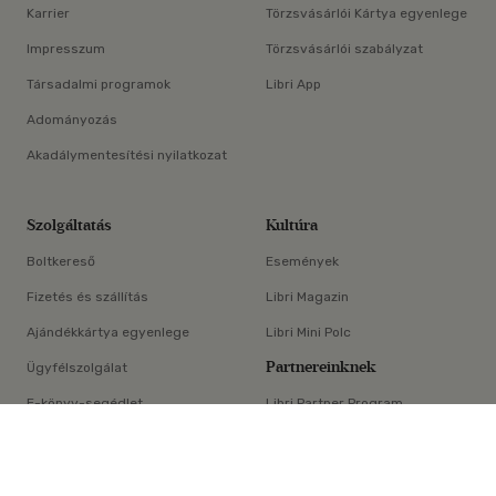
Karrier
Törzsvásárlói Kártya egyenlege
Impresszum
Törzsvásárlói szabályzat
Társadalmi programok
Libri App
Adományozás
Akadálymentesítési nyilatkozat
Szolgáltatás
Kultúra
Boltkereső
Események
Fizetés és szállítás
Libri Magazin
Ajándékkártya egyenlege
Libri Mini Polc
Partnereinknek
Ügyfélszolgálat
E-könyv-segédlet
Libri Partner Program
×
Elállási nyilatkozat
Médiaajánlat