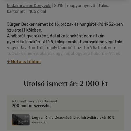
Irodalmi Jelen Könyvek
|
2015
|
magyar nyelvű
|
füles,
kartonált
|
105 oldal
Jürgen Becker német költő, próza- és hangjátékíró 1932-ben
született Kölnben.
A háborút gyerekként, fiatal katonaként nem ritkán
gyerekkatonaként átélő, földig rombolt városokban vegetáló
vagy oda a frontról, fogolytáborból hazatérő fiatalok nem
tudnak és nem is akarnak úgy írni, ahogyan a háború előtt és
alatt lehetett, illetve kellett. Elutasítanak minden pátoszt,
+ Mutass többet
agitációt és spekulációt, s a puszta tények, a tárgyi valóság
szinte dokumentarista leírása lép náluk a fennkölt eszmék és
esztétikai műfogások helyébe. Beckernél, bár fokozatosan
Utolsó ismert ár:
2 000 Ft
finomodva és átszűrve, lényegében mindvégig megmarad ez
az antipoetikus költői látás- és szerkesztésmód, szikár,
szenvtelen nyelvezet.
A termék megvásárlásával
200 pontot szerezhet
Legyen Ön is törzsvásárlónk, kártyájára akár 10%
visszajár.