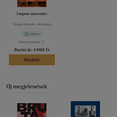
Lingam-masszázs
Jürgen Becker
-
Michaela
Riedl
Könyv
Árinformációk
Borító ár:
4 990 Ft
Kosárba
Új megjelenések