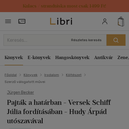
Kulacs / strandtáska most csak 1499 Ft!
Törzsvásárlói Kártya adatai
Részletes keresés
Könyvek
E-könyvek
Hangoskönyvek
Antikvár
Zene,
Főoldal
Könyvek
Irodalom
Költészet
Szerző válogatott művei
Jürgen Becker
Pajták a határban
- Versek Schiff
Júlia fordításában - Hudy Árpád
utószavával