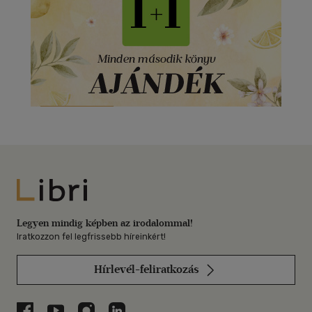
Libri
Legyen mindig képben az irodalommal!
Iratkozzon fel legfrissebb híreinkért!
Hírlevél-feliratkozás
Libri a Facebookon
Libri a Youtube-on
Libri az Instagramon
Libri a LinkedInen