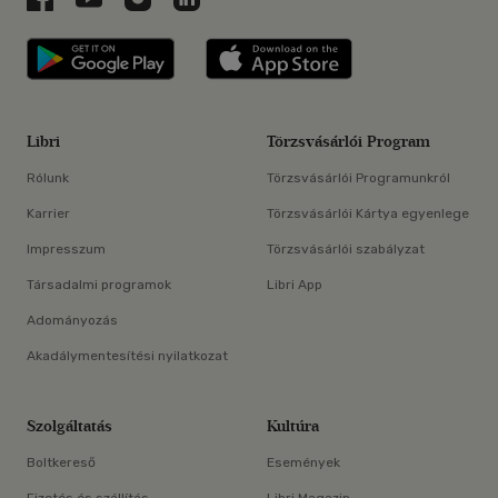
Libri applikáció Szerezd meg: Google P
Libri applikáció 
Libri
Törzsvásárlói Program
Rólunk
Törzsvásárlói Programunkról
Karrier
Törzsvásárlói Kártya egyenlege
Impresszum
Törzsvásárlói szabályzat
Társadalmi programok
Libri App
Adományozás
Akadálymentesítési nyilatkozat
Szolgáltatás
Kultúra
Boltkereső
Események