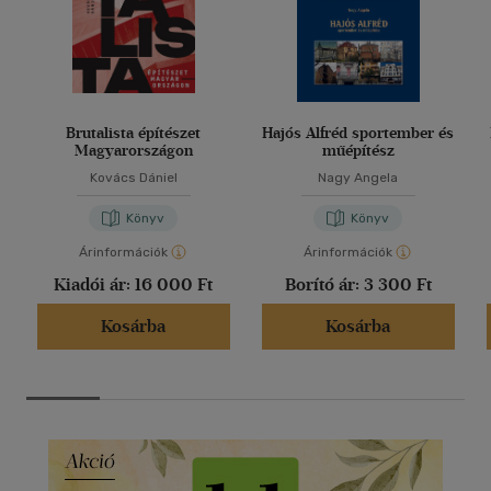
Brutalista építészet
Hajós Alfréd sportember és
Magyarországon
műépítész
Kovács Dániel
Nagy Angela
Könyv
Könyv
Árinformációk
Árinformációk
Kiadói ár:
16 000 Ft
Borító ár:
3 300 Ft
Kosárba
Kosárba