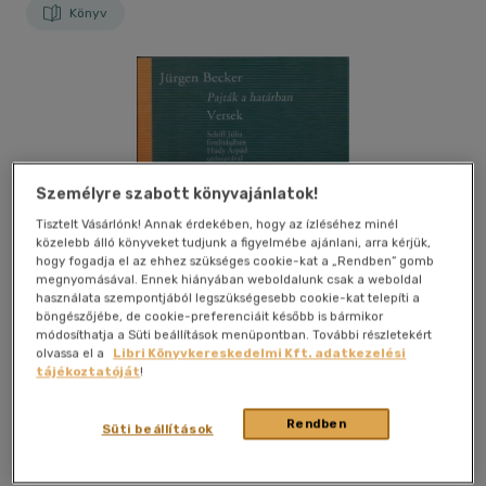
Könyv
Személyre szabott könyvajánlatok!
Tisztelt Vásárlónk! Annak érdekében, hogy az ízléséhez minél
közelebb álló könyveket tudjunk a figyelmébe ajánlani, arra kérjük,
hogy fogadja el az ehhez szükséges cookie-kat a „Rendben” gomb
megnyomásával. Ennek hiányában weboldalunk csak a weboldal
használata szempontjából legszükségesebb cookie-kat telepíti a
böngészőjébe, de cookie-preferenciáit később is bármikor
módosíthatja a Süti beállítások menüpontban. További részletekért
olvassa el a
Libri Könyvkereskedelmi Kft. adatkezelési
tájékoztatóját
!
Rendben
Kívánságlistához adom
Megosztom
Süti beállítások