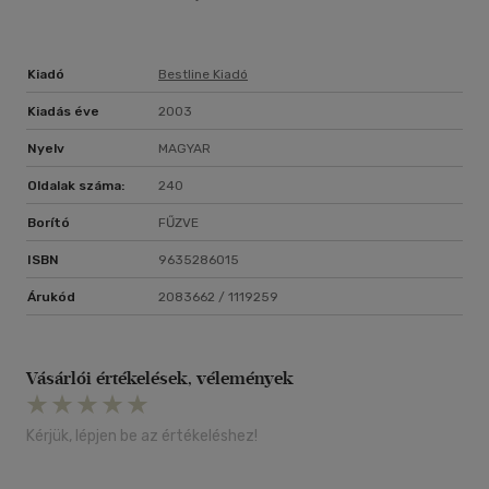
Kiadó
Bestline Kiadó
Kiadás éve
2003
Nyelv
MAGYAR
Oldalak száma:
240
Borító
FŰZVE
ISBN
9635286015
Árukód
2083662 / 1119259
Vásárlói értékelések, vélemények
Kérjük, lépjen be az értékeléshez!