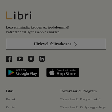
Libri
Legyen mindig képben az irodalommal!
Iratkozzon fel legfrissebb híreinkért!
Hírlevél-feliratkozás
Libri a Facebookon
Libri a Youtube-on
Libri az Instagramon
Libri a LinkedInen
Libri applikáció Szerezd meg: Google P
Libri applikáció 
Libri
Törzsvásárlói Program
Rólunk
Törzsvásárlói Programunkról
Karrier
Törzsvásárlói Kártya egyenlege