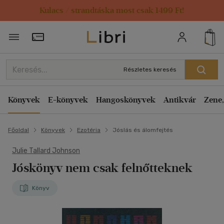
Kulacs / strandtáska most csak 1499 Ft!
Törzsvásárlói Kártya adatai
Részletes keresés
Könyvek
E-könyvek
Hangoskönyvek
Antikvár
Zene,
Főoldal
Könyvek
Ezotéria
Jóslás és álomfejtés
Julie Tallard Johnson
Jóskönyv nem csak felnőtteknek
Könyv