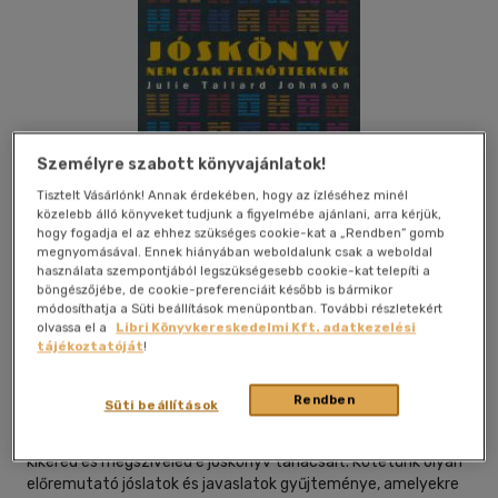
Személyre szabott könyvajánlatok!
Tisztelt Vásárlónk! Annak érdekében, hogy az ízléséhez minél
közelebb álló könyveket tudjunk a figyelmébe ajánlani, arra kérjük,
hogy fogadja el az ehhez szükséges cookie-kat a „Rendben” gomb
megnyomásával. Ennek hiányában weboldalunk csak a weboldal
használata szempontjából legszükségesebb cookie-kat telepíti a
Kívánságlistához adom
Megosztom
böngészőjébe, de cookie-preferenciáit később is bármikor
módosíthatja a Süti beállítások menüpontban. További részletekért
olvassa el a
Libri Könyvkereskedelmi Kft. adatkezelési
tájékoztatóját
!
Bestline Kiadó
|
2003
|
magyar nyelvű
|
fűzve
|
240 oldal
Rendben
Süti beállítások
A Ji csing, a Változások könyve értékes tanácsokat tartogat
számodra. Sorsod előnyös fordulatot vehet, ha rendszeresen
kikéred és megszíveled e jóskönyv tanácsait. Kötetünk olyan
előremutató jóslatok és javaslatok gyűjteménye, amelyekre