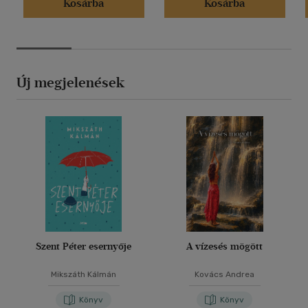
Kosárba
Kosárba
Új megjelenések
Szent Péter esernyője
A vízesés mögött
Mikszáth Kálmán
Kovács Andrea
Könyv
Könyv