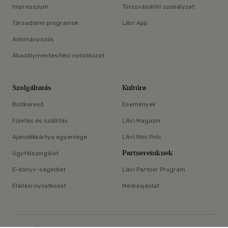
Impresszum
Törzsvásárlói szabályzat
Társadalmi programok
Libri App
Adományozás
Akadálymentesítési nyilatkozat
Szolgáltatás
Kultúra
Boltkereső
Események
Fizetés és szállítás
Libri Magazin
Ajándékkártya egyenlege
Libri Mini Polc
Partnereinknek
Ügyfélszolgálat
E-könyv-segédlet
Libri Partner Program
Elállási nyilatkozat
Médiaajánlat