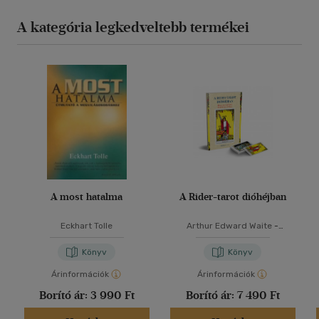
A kategória legkedveltebb termékei
A most hatalma
A Rider-tarot dióhéjban
Eckhart Tolle
Arthur Edward Waite
-
Schneider Marita
Könyv
Könyv
Árinformációk
Árinformációk
Borító ár:
3 990 Ft
Borító ár:
7 490 Ft