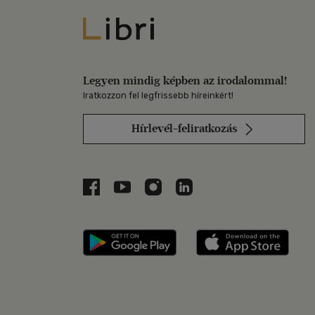
Libri
Legyen mindig képben az irodalommal!
Iratkozzon fel legfrissebb híreinkért!
Hírlevél-feliratkozás
Libri a Facebookon
Libri a Youtube-on
Libri az Instagramon
Libri a LinkedInen
Libri applikáció Szerezd m
Libri