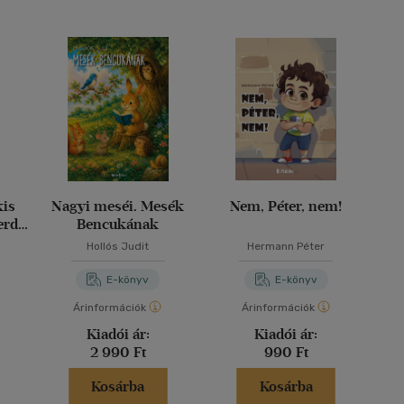
kis
Nagyi meséi. Mesék
Nem, Péter, nem!
erdő
Bencukának
dös
Hollós Judit
Hermann Péter
E-könyv
E-könyv
Árinformációk
Árinformációk
Kiadói ár:
Kiadói ár:
2 990 Ft
990 Ft
Kosárba
Kosárba