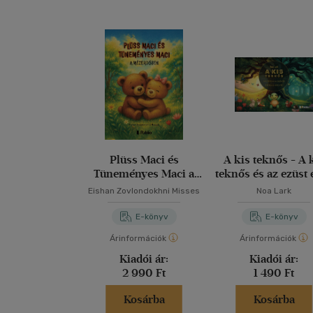
Plüss Maci és
A kis teknős - A 
Tüneményes Maci a
teknős és az ezüst 
Mézerdőben
- A titokzatos kö
Eishan Zovlondokhni Misses
Noa Lark
erdő
E-könyv
E-könyv
Árinformációk
Árinformációk
Kiadói ár:
Kiadói ár:
2 990 Ft
1 490 Ft
Kosárba
Kosárba