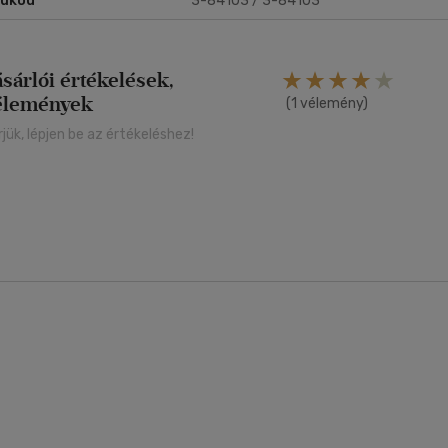
rukód
3-84103 / 3-84103
ásárlói értékelések,
élemények
(1 vélemény)
rjük, lépjen be az értékeléshez!