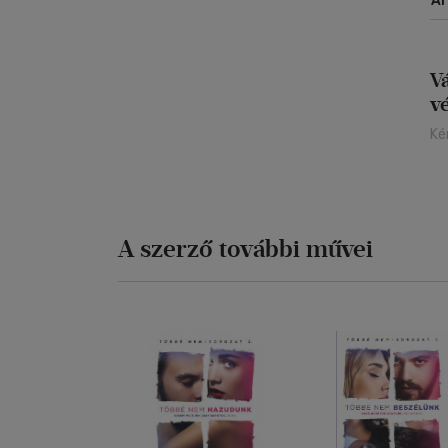
Á
V
v
Ké
A szerző további művei