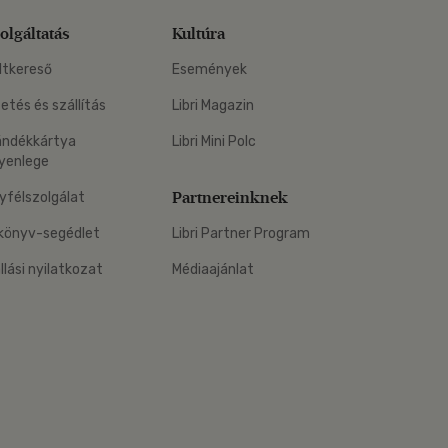
olgáltatás
Kultúra
ltkereső
Események
zetés és szállítás
Libri Magazin
ándékkártya
Libri Mini Polc
yenlege
Partnereinknek
yfélszolgálat
könyv-segédlet
Libri Partner Program
állási nyilatkozat
Médiaajánlat