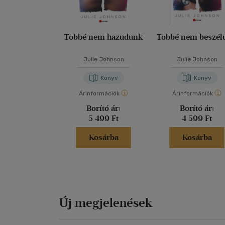
Többé nem hazudunk
Többé nem beszél
Julie Johnson
Julie Johnson
Könyv
Könyv
Árinformációk
Árinformációk
Borító ár:
Borító ár:
5 499 Ft
4 599 Ft
Kosárba
Kosárba
Új megjelenések