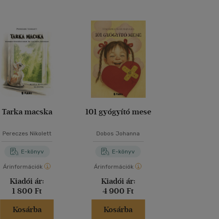
Tarka macska
101 gyógyító mese
Fergeteges f
Pereczes Nikolett
Dobos Johanna
Pintér Am
E-könyv
E-könyv
E-kö
Árinformációk
Árinformációk
Árinformáci
Kiadói ár:
Kiadói ár:
Kiadói 
1 800 Ft
4 900 Ft
2 500 
Kosárba
Kosárba
Kosár