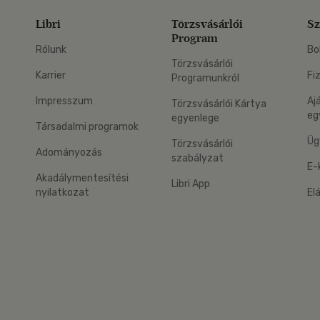
Libri
Törzsvásárlói
Sz
Program
Rólunk
Bo
Törzsvásárlói
Karrier
Fi
Programunkról
Impresszum
Aj
Törzsvásárlói Kártya
eg
egyenlege
Társadalmi programok
Üg
Törzsvásárlói
Adományozás
szabályzat
E-
Akadálymentesítési
Libri App
nyilatkozat
El
eg: Google Play
 applikáció Letölthető az App Store-ból