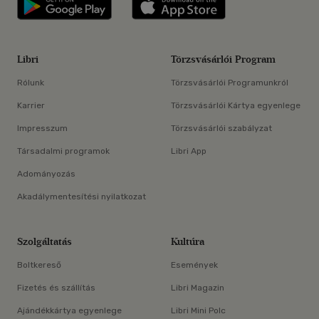
Libri applikáció Szerezd meg: Google P
Libri applikáció 
Libri
Törzsvásárlói Program
Rólunk
Törzsvásárlói Programunkról
Karrier
Törzsvásárlói Kártya egyenlege
Impresszum
Törzsvásárlói szabályzat
Társadalmi programok
Libri App
Adományozás
Akadálymentesítési nyilatkozat
Szolgáltatás
Kultúra
Boltkereső
Események
Fizetés és szállítás
Libri Magazin
Ajándékkártya egyenlege
Libri Mini Polc