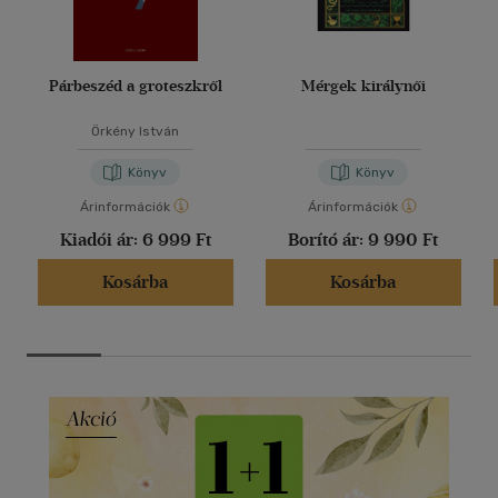
Párbeszéd a groteszkről
Mérgek királynői
Örkény István
Könyv
Könyv
Árinformációk
Árinformációk
Kiadói ár:
6 999 Ft
Borító ár:
9 990 Ft
Kosárba
Kosárba