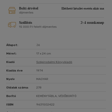
Bolti átvétel
Elérhető készlet esetén akár ma
díjmentes
Szállítás
2-4 munkanap
15 000 Ft felett díjmentes
Állapot:
Jó
Méret:
17 x 24 cm
Kiadó
Szépirodalmi Könyvkiadó
Kiadás éve
1974
Nyelv
MAGYAR
Oldalak száma:
278
Borító
KEMÉNYTÁBLA, VÉDŐBORÍTÓ
ISBN
9631502422