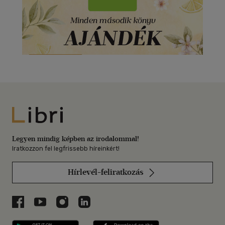
Libri
Legyen mindig képben az irodalommal!
Iratkozzon fel legfrissebb híreinkért!
Hírlevél-feliratkozás
Libri a Facebookon
Libri a Youtube-on
Libri az Instagramon
Libri a LinkedInen