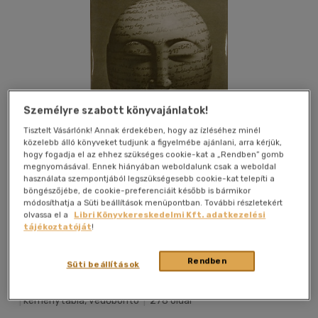
Személyre szabott könyvajánlatok!
Tisztelt Vásárlónk! Annak érdekében, hogy az ízléséhez minél
közelebb álló könyveket tudjunk a figyelmébe ajánlani, arra kérjük,
hogy fogadja el az ehhez szükséges cookie-kat a „Rendben” gomb
megnyomásával. Ennek hiányában weboldalunk csak a weboldal
használata szempontjából legszükségesebb cookie-kat telepíti a
böngészőjébe, de cookie-preferenciáit később is bármikor
módosíthatja a Süti beállítások menüpontban. További részletekért
olvassa el a
Libri Könyvkereskedelmi Kft. adatkezelési
tájékoztatóját
!
Kívánságlistához adom
Megosztom
Rendben
Süti beállítások
Szépirodalmi Könyvkiadó
|
1974
|
magyar nyelvű
|
keménytábla, védőborító
|
278 oldal