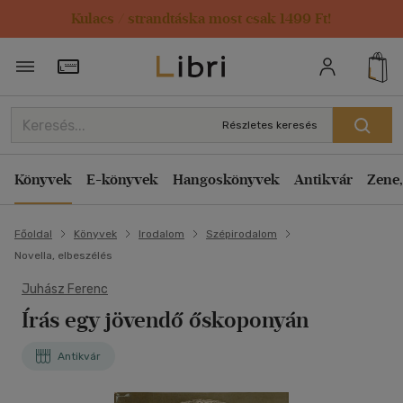
Kulacs / strandtáska most csak 1499 Ft!
Törzsvásárlói Kártya adatai
Részletes keresés
Könyvek
E-könyvek
Hangoskönyvek
Antikvár
Zene,
Főoldal
Könyvek
Irodalom
Szépirodalom
Novella, elbeszélés
Juhász Ferenc
Írás egy jövendő őskoponyán
Antikvár