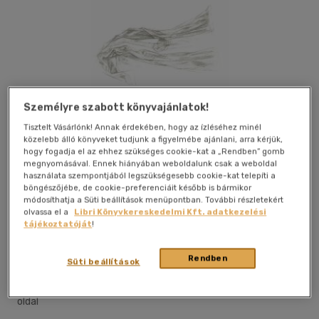
Személyre szabott könyvajánlatok!
Tisztelt Vásárlónk! Annak érdekében, hogy az ízléséhez minél
közelebb álló könyveket tudjunk a figyelmébe ajánlani, arra kérjük,
hogy fogadja el az ehhez szükséges cookie-kat a „Rendben” gomb
megnyomásával. Ennek hiányában weboldalunk csak a weboldal
használata szempontjából legszükségesebb cookie-kat telepíti a
böngészőjébe, de cookie-preferenciáit később is bármikor
módosíthatja a Süti beállítások menüpontban. További részletekért
olvassa el a
Libri Könyvkereskedelmi Kft. adatkezelési
tájékoztatóját
!
Kívánságlistához adom
Megosztom
Rendben
Süti beállítások
Animakönyv Kft.
|
2006
|
magyar nyelvű
|
papirkötes
|
20
oldal