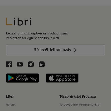
Libri
Legyen mindig képben az irodalommal!
Iratkozzon fel legfrissebb híreinkért!
Hírlevél-feliratkozás
Libri a Facebookon
Libri a Youtube-on
Libri az Instagramon
Libri a LinkedInen
Libri applikáció Szerezd meg: Google P
Libri applikáció 
Libri
Törzsvásárlói Program
Rólunk
Törzsvásárlói Programunkról