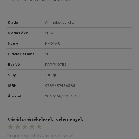
Kiadó
Animakönyv Kft.
Kiadás éve
2006
Nyelv
MAGYAR
Oldalak száma:
20
Borító
PAPIRKÖTES
Súly
100 gr
ISBN
9789637486388
Árukód
2057674 / 1001055
Vásárlói értékelések, vélemények
Kérjük, lépjen be az értékeléshez!