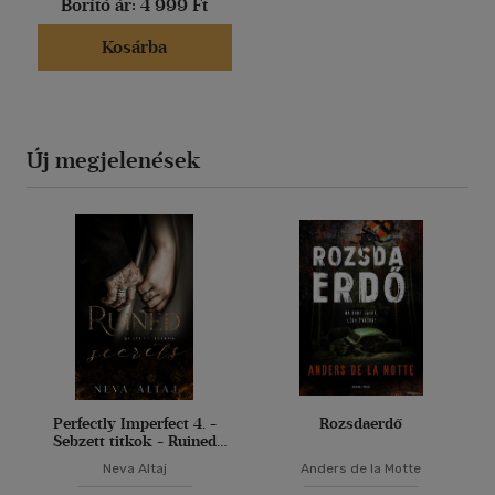
Borító ár:
4 999 Ft
Kosárba
Új megjelenések
Perfectly Imperfect 4. -
Rozsdaerdő
Sebzett titkok - Ruined
secrets
Neva Altaj
Anders de la Motte