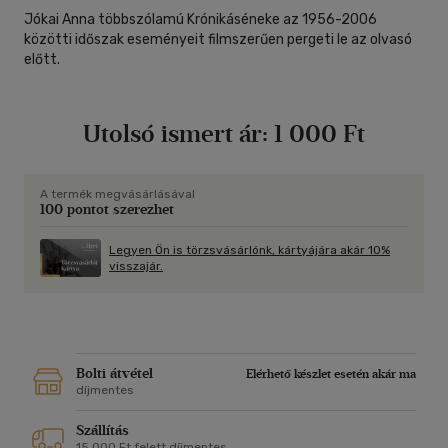
Jókai Anna többszólamú Krónikáséneke az 1956-2006
közötti időszak eseményeit filmszerűen pergeti le az olvasó
előtt.
Utolsó ismert ár:
1 000 Ft
A termék megvásárlásával
100 pontot szerezhet
Legyen Ön is törzsvásárlónk, kártyájára akár 10%
visszajár.
Bolti átvétel
Elérhető készlet esetén akár ma
díjmentes
Szállítás
15 000 Ft felett díjmentes