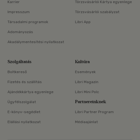
Karrier
Törzsvásárlói Kártya egyenlege
Impresszum
Törzsvásárlói szabályzat
Társadalmi programok
Libri App
Adományozás
Akadálymentesítési nyilatkozat
Szolgáltatás
Kultúra
Boltkereső
Események
Fizetés és szállítás
Libri Magazin
Ajándékkártya egyenlege
Libri Mini Polc
Partnereinknek
Ügyfélszolgálat
E-könyv-segédlet
Libri Partner Program
Elállási nyilatkozat
Médiaajánlat