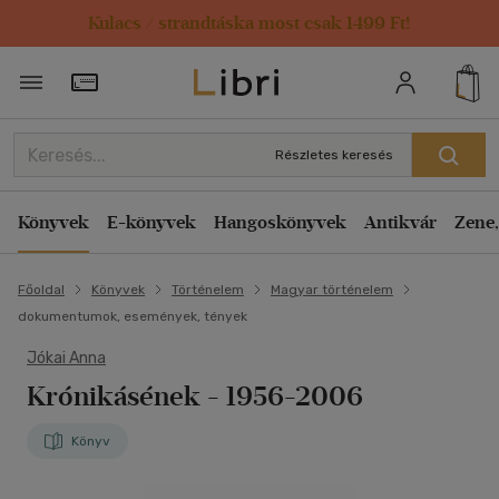
Kulacs / strandtáska most csak 1499 Ft!
Törzsvásárlói Kártya adatai
Részletes keresés
Könyvek
E-könyvek
Hangoskönyvek
Antikvár
Zene,
Főoldal
Könyvek
Történelem
Magyar történelem
dokumentumok, események, tények
Jókai Anna
Krónikásének
- 1956-2006
Könyv