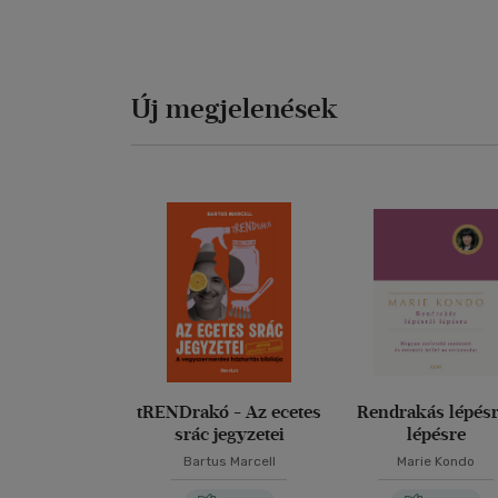
Új megjelenések
tRENDrakó - Az ecetes
Rendrakás lépésr
srác jegyzetei
lépésre
Bartus Marcell
Marie Kondo