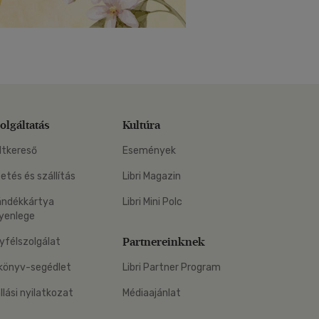
olgáltatás
Kultúra
ltkereső
Események
zetés és szállítás
Libri Magazin
ándékkártya
Libri Mini Polc
yenlege
Partnereinknek
yfélszolgálat
könyv-segédlet
Libri Partner Program
állási nyilatkozat
Médiaajánlat