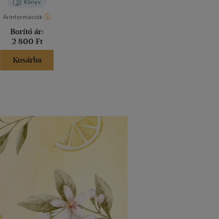
Könyv
Árinformációk
Borító ár:
2 800 Ft
Kosárba