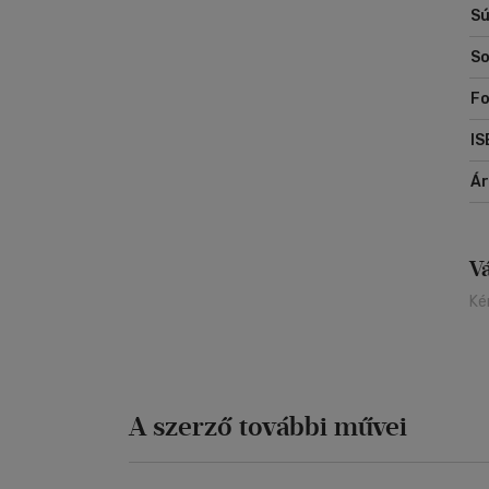
Sú
So
Fo
IS
Á
V
Ké
A szerző további művei