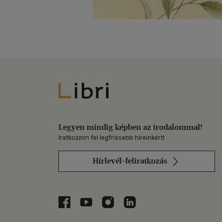
Libri
Legyen mindig képben az irodalommal!
Iratkozzon fel legfrissebb híreinkért!
Hírlevél-feliratkozás
Libri a Facebookon
Libri a Youtube-on
Libri az Instagramon
Libri a LinkedInen