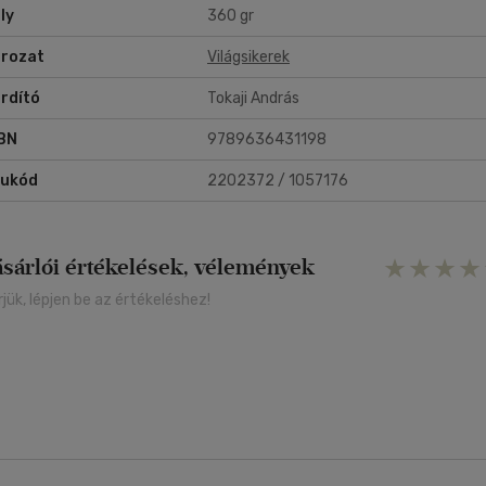
ly
360 gr
rozat
Világsikerek
rdító
Tokaji András
BN
9789636431198
rukód
2202372 / 1057176
ásárlói értékelések, vélemények
rjük, lépjen be az értékeléshez!