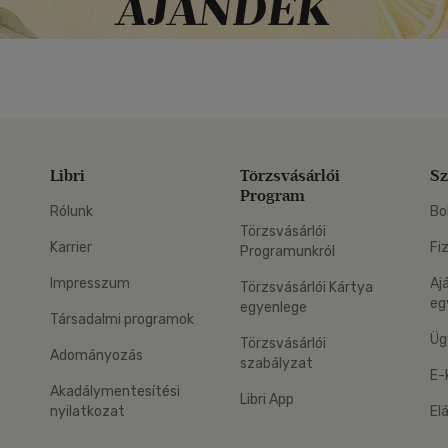
Libri
Törzsvásárlói
Sz
Program
Rólunk
Bo
Törzsvásárlói
Karrier
Fi
Programunkról
Impresszum
Aj
Törzsvásárlói Kártya
eg
egyenlege
Társadalmi programok
Üg
Törzsvásárlói
Adományozás
szabályzat
E-
Akadálymentesítési
Libri App
nyilatkozat
El