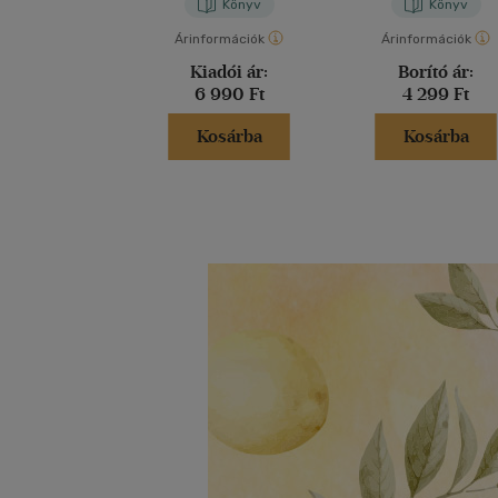
Könyv
Könyv
Árinformációk
Árinformációk
Kiadói ár:
Borító ár:
6 990 Ft
4 299 Ft
Kosárba
Kosárba