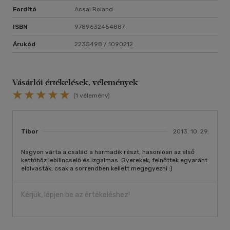
Fordító
Acsai Roland
ISBN
9789632454887
Árukód
2235498 / 1090212
Vásárlói értékelések, vélemények
(1 vélemény)
Tibor
2013. 10. 29.
Nagyon várta a család a harmadik részt, hasonlóan az első
kettőhöz lebilincselő és izgalmas. Gyerekek, felnőttek egyaránt
elolvasták, csak a sorrendben kellett megegyezni :)
Kérjük, lépjen be az értékeléshez!