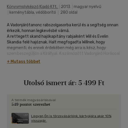
Könyvmolyképző Kiadó Kft.
|
2013
|
magyar nyelvű
|
keménytábla, védőborító
|
280 oldal
A Vadonjárótanonc rabszolgasorba kerül és a segítség onnan
érkezik, honnan legkevésbé várná.
A rettegett skand hajókapitány rabjaiként Will és Evelin
Skandia felé hajóznak. Halt megfogadta Willnek, hogy
megmenti, és ennek érdekében még arra is kész, hogy
szembeszegüljön a Királlyal. A száműzött Vadonjáró Horáccal
az oldalán Gallikán keresztül Skandiába indul. Útjuk során
+ Mutass többet
minduntalan vámszedő, rablólovagokba ütköznek. Horác sem
most kezdte a vívást, így hamarosan a hadurak és lovagok
körében nagy hírnévre tesz szert. De vajon még idejében
Utolsó ismert ár:
5 499 Ft
megtalálják-e Willt, hogy kimentsék rabszolgaságból?
A termék megvásárlásával
549 pontot szerezhet
Legyen Ön is törzsvásárlónk, kártyájára akár 10%
visszajár.