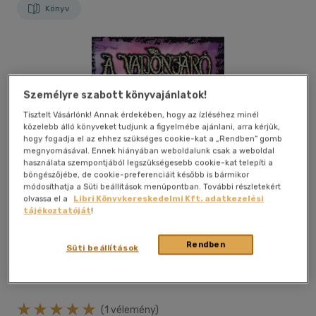
Könyv
Személyre szabott könyvajánlatok!
Tisztelt Vásárlónk! Annak érdekében, hogy az ízléséhez minél
közelebb álló könyveket tudjunk a figyelmébe ajánlani, arra kérjük,
hogy fogadja el az ehhez szükséges cookie-kat a „Rendben” gomb
megnyomásával. Ennek hiányában weboldalunk csak a weboldal
használata szempontjából legszükségesebb cookie-kat telepíti a
böngészőjébe, de cookie-preferenciáit később is bármikor
módosíthatja a Süti beállítások menüpontban. További részletekért
olvassa el a
Libri Könyvkereskedelmi Kft. adatkezelési
tájékoztatóját
!
Rendben
Süti beállítások
Kívánságlistához adom
Megosztom
(1 vélemény)