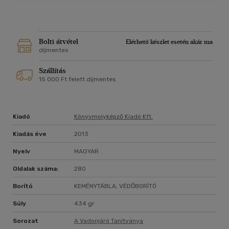
Bolti átvétel
Elérhető készlet esetén akár ma
díjmentes
Szállítás
15 000 Ft felett díjmentes
Kiadó
Könyvmolyképző Kiadó Kft.
Kiadás éve
2013
Nyelv
MAGYAR
Oldalak száma:
280
Borító
KEMÉNYTÁBLA, VÉDŐBORÍTÓ
Súly
434 gr
Sorozat
A Vadonjáró Tanítványa