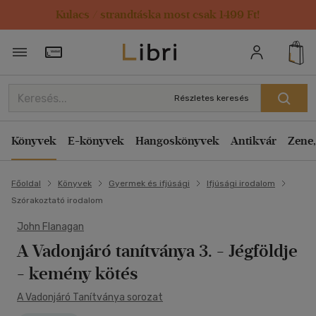
Kulacs / strandtáska most csak 1499 Ft!
Törzsvásárlói Kártya adatai
Részletes keresés
Könyvek
E-könyvek
Hangoskönyvek
Antikvár
Zene,
Főoldal
Könyvek
Gyermek és ifjúsági
Ifjúsági irodalom
Szórakoztató irodalom
John Flanagan
A Vadonjáró tanítványa 3. - Jégföldje
- kemény kötés
A Vadonjáró Tanítványa sorozat