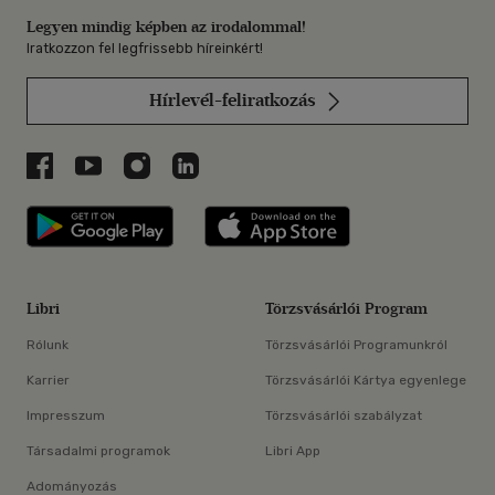
Legyen mindig képben az irodalommal!
Iratkozzon fel legfrissebb híreinkért!
Hírlevél-feliratkozás
Libri a Facebookon
Libri a Youtube-on
Libri az Instagramon
Libri a LinkedInen
Libri applikáció Szerezd meg: Google P
Libri applikáció 
Libri
Törzsvásárlói Program
Rólunk
Törzsvásárlói Programunkról
Karrier
Törzsvásárlói Kártya egyenlege
Impresszum
Törzsvásárlói szabályzat
Társadalmi programok
Libri App
Adományozás