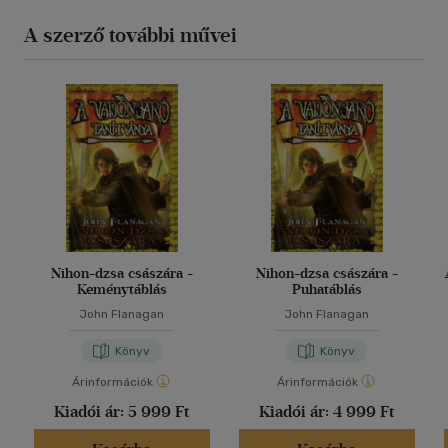
A szerző további művei
Nihon-dzsa császára -
Nihon-dzsa császára -
Keménytáblás
Puhatáblás
John Flanagan
John Flanagan
Könyv
Könyv
Árinformációk
Árinformációk
Kiadói ár:
5 999 Ft
Kiadói ár:
4 999 Ft